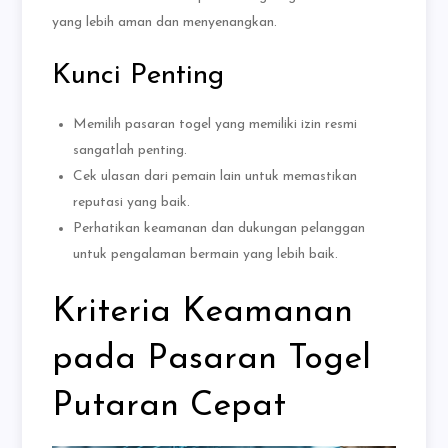
yang lebih aman dan menyenangkan.
Kunci Penting
Memilih pasaran togel yang memiliki izin resmi
sangatlah penting.
Cek ulasan dari pemain lain untuk memastikan
reputasi yang baik.
Perhatikan keamanan dan dukungan pelanggan
untuk pengalaman bermain yang lebih baik.
Kriteria Keamanan
pada Pasaran Togel
Putaran Cepat