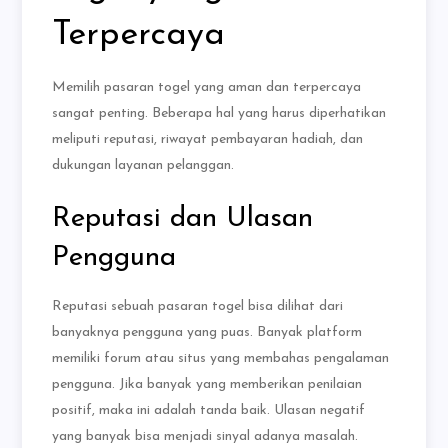
Terpercaya
Memilih pasaran togel yang aman dan terpercaya
sangat penting. Beberapa hal yang harus diperhatikan
meliputi reputasi, riwayat pembayaran hadiah, dan
dukungan layanan pelanggan.
Reputasi dan Ulasan
Pengguna
Reputasi sebuah pasaran togel bisa dilihat dari
banyaknya pengguna yang puas. Banyak platform
memiliki forum atau situs yang membahas pengalaman
pengguna. Jika banyak yang memberikan penilaian
positif, maka ini adalah tanda baik. Ulasan negatif
yang banyak bisa menjadi sinyal adanya masalah.