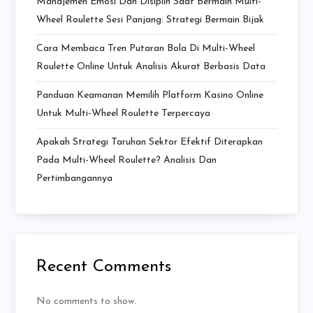
Manajemen Emosi Dan Disiplin Saat Bermain Multi-
Wheel Roulette Sesi Panjang: Strategi Bermain Bijak
Cara Membaca Tren Putaran Bola Di Multi-Wheel
Roulette Online Untuk Analisis Akurat Berbasis Data
Panduan Keamanan Memilih Platform Kasino Online
Untuk Multi-Wheel Roulette Terpercaya
Apakah Strategi Taruhan Sektor Efektif Diterapkan
Pada Multi-Wheel Roulette? Analisis Dan
Pertimbangannya
Recent Comments
No comments to show.