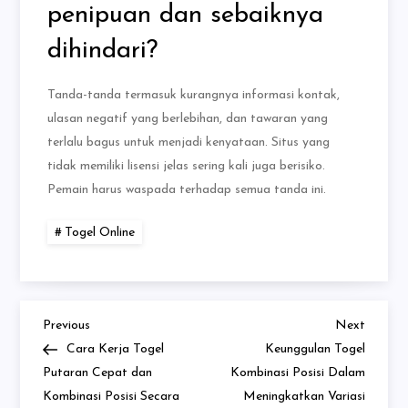
penipuan dan sebaiknya
dihindari?
Tanda-tanda termasuk kurangnya informasi kontak,
ulasan negatif yang berlebihan, dan tawaran yang
terlalu bagus untuk menjadi kenyataan. Situs yang
tidak memiliki lisensi jelas sering kali juga berisiko.
Pemain harus waspada terhadap semua tanda ini.
Togel Online
Previous
Next
Post
Previous
Next
Post
Post
Cara Kerja Togel
Keunggulan Togel
navigation
Putaran Cepat dan
Kombinasi Posisi Dalam
Kombinasi Posisi Secara
Meningkatkan Variasi