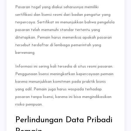
Pasaran togel yang diakui seharusnya memiliki
sertifikasi dan lisensi resmi dari badan pengatur yang
terpercaya. Sertifikat ini menunjukkan bahwa pengelola
pasaran telah memenuhi standar tertentu yang
ditetapkan. Pemain harus memeriksa apakah pasaran
tersebut terdaftar di lembaga pemerintah yang
berwenang.
Informasi ini sering kali tersedia di situs resmi pasaran.
Penggunaan lisensi meningkatkan kepercayaan pemain
karena menunjukkan komitmen pada praktik bisnis
yang adil. Pemain juga harus waspada terhadap
pasaran tanpa lisensi, karena ini bisa mengindikasikan
risiko penipuan.
Perlindungan Data Pribadi