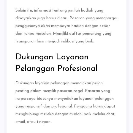
Selain itu, informasi tentang jumlah hadiah yang
dibayarkan juga harus dicari. Pasaran yang menghargai
penggunanya akan membayar hadiah dengan cepat
dan tanpa masalah. Memiliki daftar pemenang yang
transparan bisa menjadi indikasi yang baik.
Dukungan Layanan
Pelanggan Profesional
Dukungan layanan pelanggan memainkan peran
penting dalam memilih pasaran togel. Pasaran yang
terpercaya biasanya menyediakan layanan pelanggan
yang responsif dan profesional. Pengguna harus dapat
menghubungi mereka dengan mudah, baik melalui chat,
email, atau telepon.