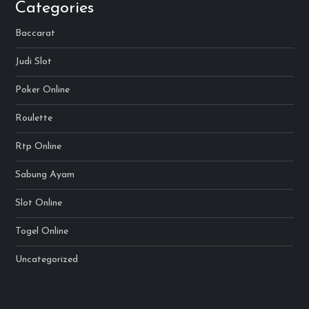
Categories
Baccarat
Judi Slot
Poker Online
Roulette
Rtp Online
Sabung Ayam
Slot Online
Togel Online
Uncategorized