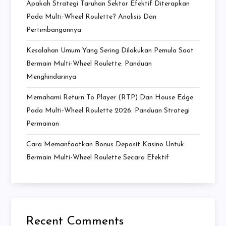
Apakah Strategi Taruhan Sektor Efektif Diterapkan
Pada Multi-Wheel Roulette? Analisis Dan
Pertimbangannya
Kesalahan Umum Yang Sering Dilakukan Pemula Saat
Bermain Multi-Wheel Roulette: Panduan
Menghindarinya
Memahami Return To Player (RTP) Dan House Edge
Pada Multi-Wheel Roulette 2026: Panduan Strategi
Permainan
Cara Memanfaatkan Bonus Deposit Kasino Untuk
Bermain Multi-Wheel Roulette Secara Efektif
Recent Comments