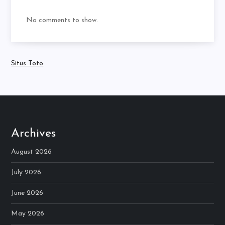
No comments to show.
Situs Toto
Archives
August 2026
July 2026
June 2026
May 2026