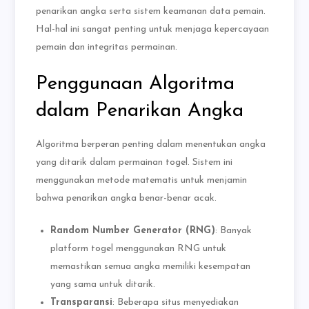
penarikan angka serta sistem keamanan data pemain.
Hal-hal ini sangat penting untuk menjaga kepercayaan
pemain dan integritas permainan.
Penggunaan Algoritma
dalam Penarikan Angka
Algoritma berperan penting dalam menentukan angka
yang ditarik dalam permainan togel. Sistem ini
menggunakan metode matematis untuk menjamin
bahwa penarikan angka benar-benar acak.
Random Number Generator (RNG)
: Banyak
platform togel menggunakan RNG untuk
memastikan semua angka memiliki kesempatan
yang sama untuk ditarik.
Transparansi
: Beberapa situs menyediakan