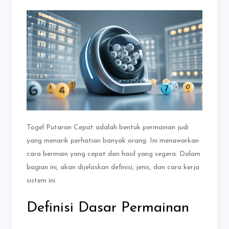
Togel Putaran Cepat adalah bentuk permainan judi
yang menarik perhatian banyak orang. Ini menawarkan
cara bermain yang cepat dan hasil yang segera. Dalam
bagian ini, akan dijelaskan definisi, jenis, dan cara kerja
sistem ini.
Definisi Dasar Permainan