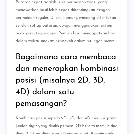
Putaran cepat adalah jenis permainan togel yang
menawarkan hasil lebih cepat dibandingkan dengan
permainan reguler. Di sini, nomor pemenang ditentukan
setelah setiap putaran, dengan menggunakan sistem
acak yang terpercaya. Pemain bisa mendapatkan hasil
dalam waktu singkat, seringkali dalam hitungan menit.
Bagaimana cara membaca
dan menerapkan kombinasi
posisi (misalnya 2D, 3D,
4D) dalam satu
pemasangan?
Kombinasi posisi seperti 2D, 3D, dan 4D merujuk pada
jumlah digit yang dipilih pemain. 2D berarti memilih dua
digit, 3D tiga digit, dan 4D empat digit. Pemain perlu