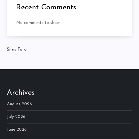
Recent Comments
No comments to show.
Situs Toto
Archives
August 2026
July 2026
June 2026