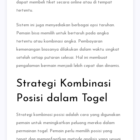
dapat membeli tiket secara online atau di tempat
tertentu.
Sistem ini juga menyediakan berbagai opsi taruhan.
Pemain bisa memilih untuk bertaruh pada angka
tertentu atau kombinasi angka. Pembayaran
kemenangan biasanya dilakukan dalam waktu singkat
setelah setiap putaran selesai. Hal ini membuat
pengalaman bermain menjadi lebih cepat dan dinamis.
Strategi Kombinasi
Posisi dalam Togel
Strategi kombinasi posisi adalah cara yang digunakan
pemain untuk meningkatkan peluang mereka dalam
permainan togel. Pemain perlu memilih posisi yang
tepat dan memanfaatkan metode analisis yang sesuai