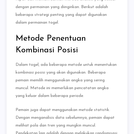
dengan permainan yang diinginkan. Berikut adalah
beberapa strategi penting yang dapat digunakan
dalam permainan togel.
Metode Penentuan
Kombinasi Posisi
Dalam togel, ada beberapa metode untuk menentukan
kombinasi posisi yang akan digunakan. Beberapa
pemain memilih menggunakan angka yang sering
muncul. Metode ini memerlukan pencatatan angka
yang keluar dalam beberapa periode.
Pemain juga dapat menggunakan metode statistik.
Dengan menganalisis data sebelumnya, pemain dapat
melihat pola dan tren yang mungkin muncul.
Pendekatan lain adalah dengan melakukan randomisasi.