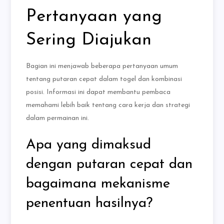
Pertanyaan yang
Sering Diajukan
Bagian ini menjawab beberapa pertanyaan umum
tentang putaran cepat dalam togel dan kombinasi
posisi. Informasi ini dapat membantu pembaca
memahami lebih baik tentang cara kerja dan strategi
dalam permainan ini.
Apa yang dimaksud
dengan putaran cepat dan
bagaimana mekanisme
penentuan hasilnya?