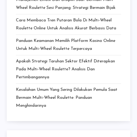
Wheel Roulette Sesi Panjang: Strategi Bermain Bijak
Cara Membaca Tren Putaran Bola Di Multi-Wheel
Roulette Online Untuk Analisis Akurat Berbasis Data
Panduan Keamanan Memilih Platform Kasino Online
Untuk Multi-Wheel Roulette Terpercaya
Apakah Strategi Taruhan Sektor Efektif Diterapkan
Pada Multi-Wheel Roulette? Analisis Dan
Pertimbangannya
Kesalahan Umum Yang Sering Dilakukan Pemula Saat
Bermain Multi-Wheel Roulette: Panduan
Menghindarinya