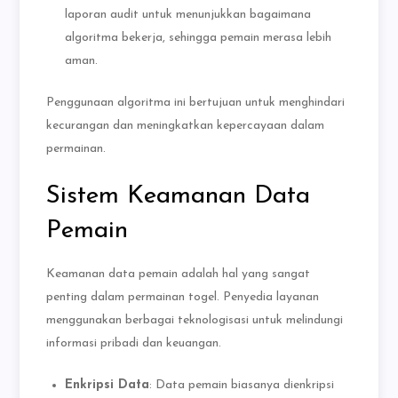
laporan audit untuk menunjukkan bagaimana
algoritma bekerja, sehingga pemain merasa lebih
aman.
Penggunaan algoritma ini bertujuan untuk menghindari
kecurangan dan meningkatkan kepercayaan dalam
permainan.
Sistem Keamanan Data
Pemain
Keamanan data pemain adalah hal yang sangat
penting dalam permainan togel. Penyedia layanan
menggunakan berbagai teknologisasi untuk melindungi
informasi pribadi dan keuangan.
Enkripsi Data
: Data pemain biasanya dienkripsi