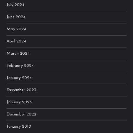
July 2024
June 2024
May 2024
April 2024
March 2024
February 2024
January 2024
December 2023
January 2023
December 2022
January 2010