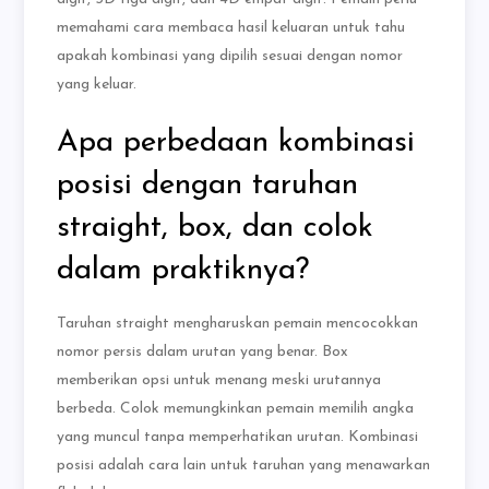
memahami cara membaca hasil keluaran untuk tahu
apakah kombinasi yang dipilih sesuai dengan nomor
yang keluar.
Apa perbedaan kombinasi
posisi dengan taruhan
straight, box, dan colok
dalam praktiknya?
Taruhan straight mengharuskan pemain mencocokkan
nomor persis dalam urutan yang benar. Box
memberikan opsi untuk menang meski urutannya
berbeda. Colok memungkinkan pemain memilih angka
yang muncul tanpa memperhatikan urutan. Kombinasi
posisi adalah cara lain untuk taruhan yang menawarkan