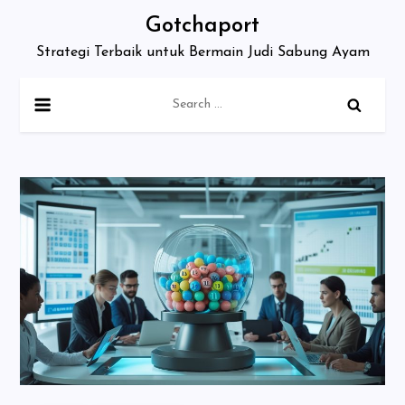
Skip
Gotchaport
to
Strategi Terbaik untuk Bermain Judi Sabung Ayam
content
Search
for: