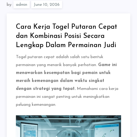
by:
admin
Cara Kerja Togel Putaran Cepat
dan Kombinasi Posisi Secara
Lengkap Dalam Permainan Judi
Togel putaran cepat adalah salah satu bentuk
permainan yang menarik banyak perhatian.
Game ini
menawarkan kesempatan bagi pemain untuk
meraih kemenangan dalam waktu singkat
dengan strategi yang tepat.
Memahami cara kerja
permainan ini sangat penting untuk meningkatkan
peluang kemenangan.