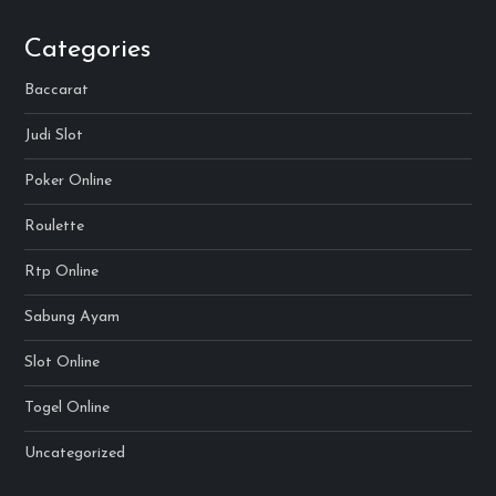
Categories
Baccarat
Judi Slot
Poker Online
Roulette
Rtp Online
Sabung Ayam
Slot Online
Togel Online
Uncategorized