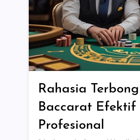
Rahasia Terbongk
Baccarat Efektif
Profesional