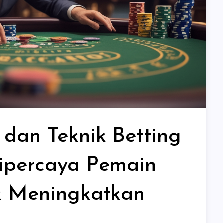
 dan Teknik Betting
ipercaya Pemain
uk Meningkatkan