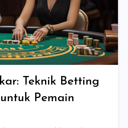
ar: Teknik Betting
 untuk Pemain