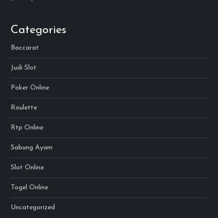
Categories
Baccarat
Judi Slot
Poker Online
Roulette
Rtp Online
Sabung Ayam
Slot Online
Togel Online
Uncategorized