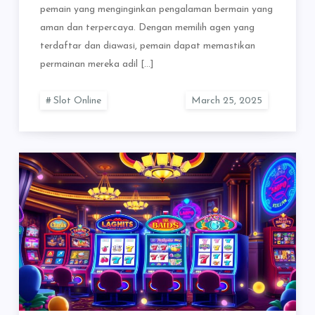
pemain yang menginginkan pengalaman bermain yang
aman dan terpercaya. Dengan memilih agen yang
terdaftar dan diawasi, pemain dapat memastikan
permainan mereka adil […]
Slot Online