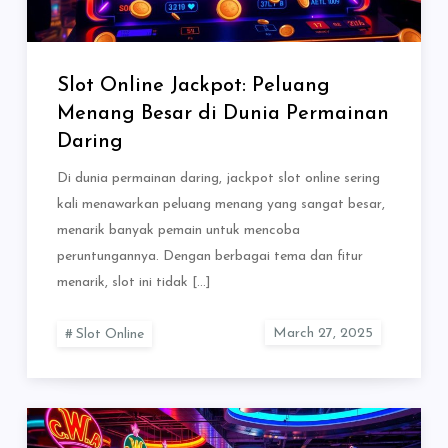
Slot Online Jackpot: Peluang
Menang Besar di Dunia Permainan
Daring
Di dunia permainan daring, jackpot slot online sering
kali menawarkan peluang menang yang sangat besar,
menarik banyak pemain untuk mencoba
peruntungannya. Dengan berbagai tema dan fitur
menarik, slot ini tidak […]
Slot Online