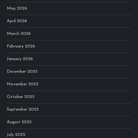
May 2026
April 2026
March 2026
February 2026
January 2026
December 2025
November 2025
October 2025
September 2025
August 2025
July 2025