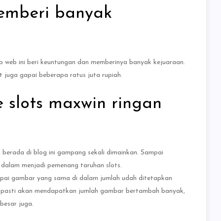
memberi banyak
b web ini beri keuntungan dan memberinya banyak kejuaraan.
 juga gapai beberapa ratus juta rupiah.
 slots maxwin ringan
berada di blog ini gampang sekali dimainkan. Sampai
al dalam menjadi pemenang taruhan slots.
apai gambar yang sama di dalam jumlah udah ditetapkan
as pasti akan mendapatkan jumlah gambar bertambah banyak,
besar juga.