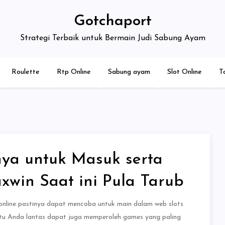
Gotchaport
Strategi Terbaik untuk Bermain Judi Sabung Ayam
Roulette
Rtp Online
Sabung ayam
Slot Online
T
ya untuk Masuk serta
axwin Saat ini Pula Tarub
online pastinya dapat mencoba untuk main dalam web slots
entu Anda lantas dapat juga memperoleh games yang paling