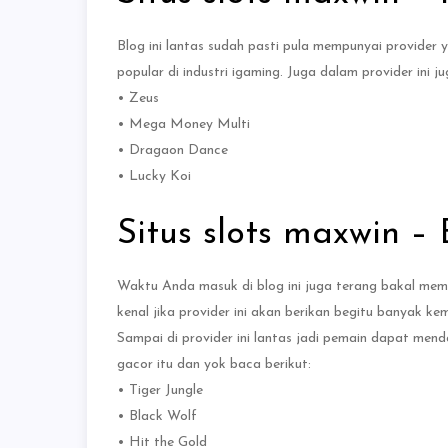
Blog ini lantas sudah pasti pula mempunyai provider
popular di industri igaming. Juga dalam provider ini
• Zeus
• Mega Money Multi
• Dragaon Dance
• Lucky Koi
Situs slots maxwin –
Waktu Anda masuk di blog ini juga terang bakal mem
kenal jika provider ini akan berikan begitu banyak ke
Sampai di provider ini lantas jadi pemain dapat me
gacor itu dan yok baca berikut:
• Tiger Jungle
• Black Wolf
• Hit the Gold