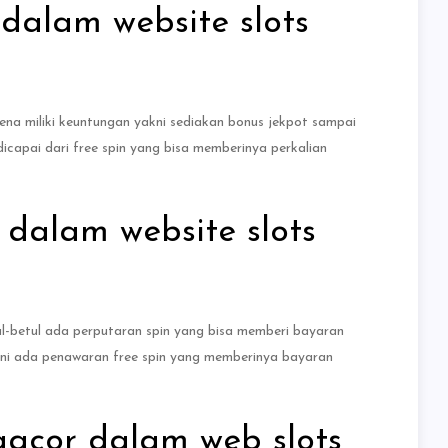
dalam website slots
ena miliki keuntungan yakni sediakan bonus jekpot sampai
icapai dari free spin yang bisa memberinya perkalian
dalam website slots
ul-betul ada perputaran spin yang bisa memberi bayaran
te ini ada penawaran free spin yang memberinya bayaran
gacor dalam web slots