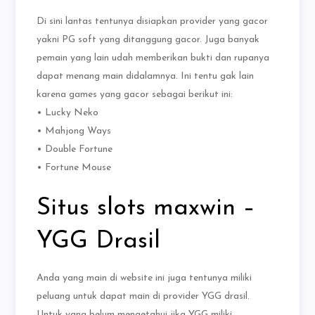
Di sini lantas tentunya disiapkan provider yang gacor
yakni PG soft yang ditanggung gacor. Juga banyak
pemain yang lain udah memberikan bukti dan rupanya
dapat menang main didalamnya. Ini tentu gak lain
karena games yang gacor sebagai berikut ini:
• Lucky Neko
• Mahjong Ways
• Double Fortune
• Fortune Mouse
Situs slots maxwin –
YGG Drasil
Anda yang main di website ini juga tentunya miliki
peluang untuk dapat main di provider YGG drasil.
Untuk yang belum mengetahui jika YGG miliki