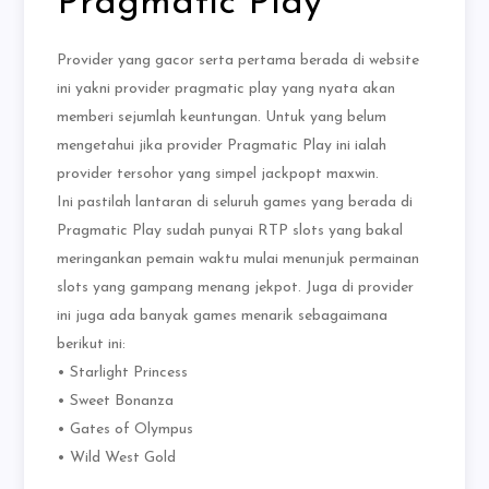
Pragmatic Play
Provider yang gacor serta pertama berada di website
ini yakni provider pragmatic play yang nyata akan
memberi sejumlah keuntungan. Untuk yang belum
mengetahui jika provider Pragmatic Play ini ialah
provider tersohor yang simpel jackpopt maxwin.
Ini pastilah lantaran di seluruh games yang berada di
Pragmatic Play sudah punyai RTP slots yang bakal
meringankan pemain waktu mulai menunjuk permainan
slots yang gampang menang jekpot. Juga di provider
ini juga ada banyak games menarik sebagaimana
berikut ini:
• Starlight Princess
• Sweet Bonanza
• Gates of Olympus
• Wild West Gold