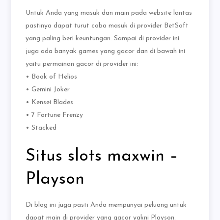
Untuk Anda yang masuk dan main pada website lantas
pastinya dapat turut coba masuk di provider BetSoft
yang paling beri keuntungan. Sampai di provider ini
juga ada banyak games yang gacor dan di bawah ini
yaitu permainan gacor di provider ini:
• Book of Helios
• Gemini Joker
• Kensei Blades
• 7 Fortune Frenzy
• Stacked
Situs slots maxwin –
Playson
Di blog ini juga pasti Anda mempunyai peluang untuk
dapat main di provider yang gacor yakni Playson.