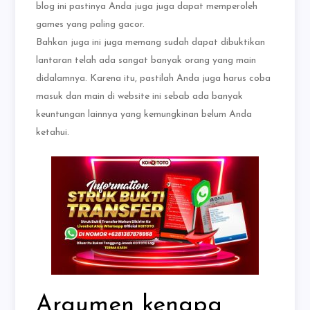
blog ini pastinya Anda juga juga dapat memperoleh
games yang paling gacor.
Bahkan juga ini juga memang sudah dapat dibuktikan
lantaran telah ada sangat banyak orang yang main
didalamnya. Karena itu, pastilah Anda juga harus coba
masuk dan main di website ini sebab ada banyak
keuntungan lainnya yang kemungkinan belum Anda
ketahui.
Argumen kenapa