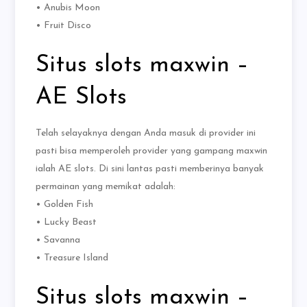
• Anubis Moon
• Fruit Disco
Situs slots maxwin –
AE Slots
Telah selayaknya dengan Anda masuk di provider ini
pasti bisa memperoleh provider yang gampang maxwin
ialah AE slots. Di sini lantas pasti memberinya banyak
permainan yang memikat adalah:
• Golden Fish
• Lucky Beast
• Savanna
• Treasure Island
Situs slots maxwin –