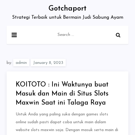
Skip
Gotchaport
to
Strategi Terbaik untuk Bermain Judi Sabung Ayam
content
Search
for:
by:
admin
KOITOTO : Ini Waktunya buat
Masuk dan Main di Situs Slots
Maxwin Saat ini Talaga Raya
Untuk Anda yang paling suka dengan games slots
online sudah pasti dapat coba untuk main dalam
website slots maxwin saja. Dengan masuk serta main di