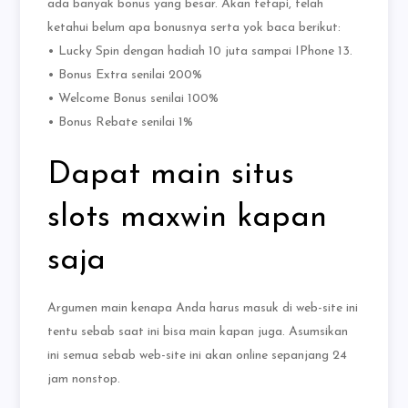
ada banyak bonus yang besar. Akan tetapi, telah
ketahui belum apa bonusnya serta yok baca berikut:
• Lucky Spin dengan hadiah 10 juta sampai IPhone 13.
• Bonus Extra senilai 200%
• Welcome Bonus senilai 100%
• Bonus Rebate senilai 1%
Dapat main situs
slots maxwin kapan
saja
Argumen main kenapa Anda harus masuk di web-site ini
tentu sebab saat ini bisa main kapan juga. Asumsikan
ini semua sebab web-site ini akan online sepanjang 24
jam nonstop.