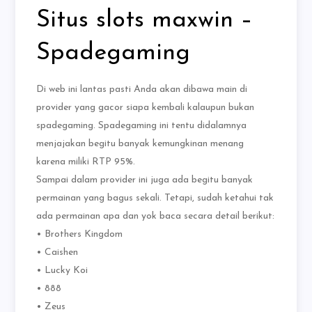
Situs slots maxwin –
Spadegaming
Di web ini lantas pasti Anda akan dibawa main di
provider yang gacor siapa kembali kalaupun bukan
spadegaming. Spadegaming ini tentu didalamnya
menjajakan begitu banyak kemungkinan menang
karena miliki RTP 95%.
Sampai dalam provider ini juga ada begitu banyak
permainan yang bagus sekali. Tetapi, sudah ketahui tak
ada permainan apa dan yok baca secara detail berikut:
• Brothers Kingdom
• Caishen
• Lucky Koi
• 888
• Zeus