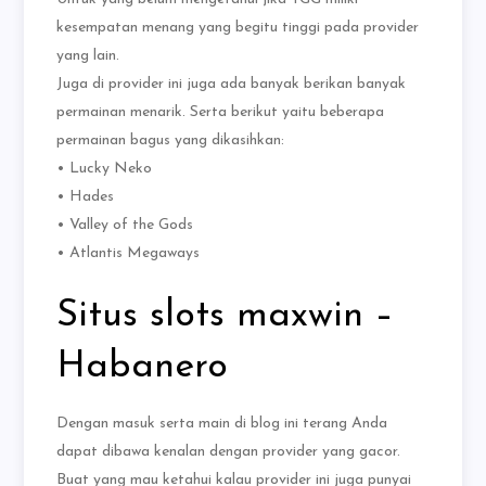
kesempatan menang yang begitu tinggi pada provider
yang lain.
Juga di provider ini juga ada banyak berikan banyak
permainan menarik. Serta berikut yaitu beberapa
permainan bagus yang dikasihkan:
• Lucky Neko
• Hades
• Valley of the Gods
• Atlantis Megaways
Situs slots maxwin –
Habanero
Dengan masuk serta main di blog ini terang Anda
dapat dibawa kenalan dengan provider yang gacor.
Buat yang mau ketahui kalau provider ini juga punyai