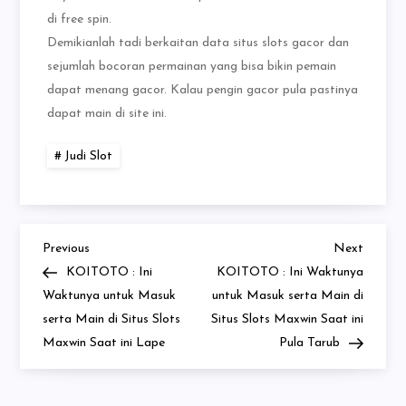
di free spin.
Demikianlah tadi berkaitan data situs slots gacor dan
sejumlah bocoran permainan yang bisa bikin pemain
dapat menang gacor. Kalau pengin gacor pula pastinya
dapat main di site ini.
Judi Slot
Previous
Next
Post
Previous
Next
Post
Post
KOITOTO : Ini
KOITOTO : Ini Waktunya
navigation
Waktunya untuk Masuk
untuk Masuk serta Main di
serta Main di Situs Slots
Situs Slots Maxwin Saat ini
Maxwin Saat ini Lape
Pula Tarub