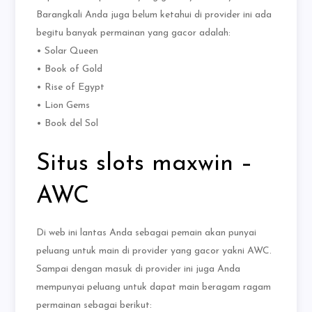
Barangkali Anda juga belum ketahui di provider ini ada
begitu banyak permainan yang gacor adalah:
• Solar Queen
• Book of Gold
• Rise of Egypt
• Lion Gems
• Book del Sol
Situs slots maxwin –
AWC
Di web ini lantas Anda sebagai pemain akan punyai
peluang untuk main di provider yang gacor yakni AWC.
Sampai dengan masuk di provider ini juga Anda
mempunyai peluang untuk dapat main beragam ragam
permainan sebagai berikut: