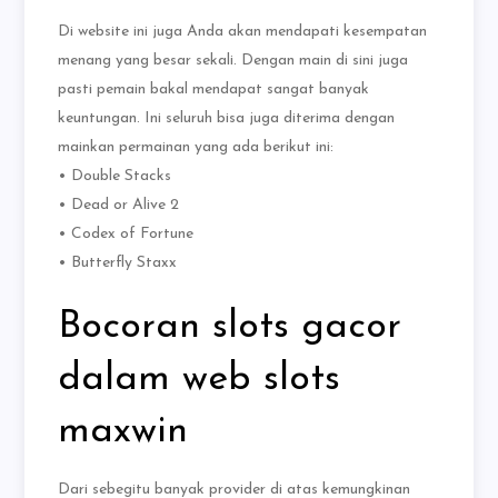
Di website ini juga Anda akan mendapati kesempatan
menang yang besar sekali. Dengan main di sini juga
pasti pemain bakal mendapat sangat banyak
keuntungan. Ini seluruh bisa juga diterima dengan
mainkan permainan yang ada berikut ini:
• Double Stacks
• Dead or Alive 2
• Codex of Fortune
• Butterfly Staxx
Bocoran slots gacor
dalam web slots
maxwin
Dari sebegitu banyak provider di atas kemungkinan