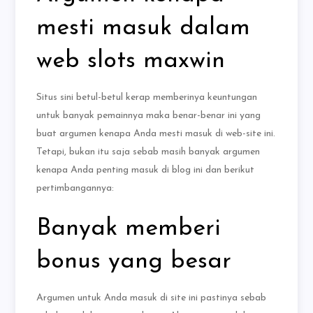
mesti masuk dalam
web slots maxwin
Situs sini betul-betul kerap memberinya keuntungan
untuk banyak pemainnya maka benar-benar ini yang
buat argumen kenapa Anda mesti masuk di web-site ini.
Tetapi, bukan itu saja sebab masih banyak argumen
kenapa Anda penting masuk di blog ini dan berikut
pertimbangannya:
Banyak memberi
bonus yang besar
Argumen untuk Anda masuk di site ini pastinya sebab