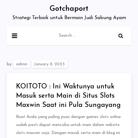
Skip
Gotchaport
to
Strategi Terbaik untuk Bermain Judi Sabung Ayam
content
Search
for:
by:
admin
KOITOTO : Ini Waktunya untuk
Masuk serta Main di Situs Slots
Maxwin Saat ini Pula Sungayang
Buat Anda yang paling puas dengan games slots online
sudah pasti dapat mencoba untuk main dalam website
slots maxwin saja. Dengan masuk serta main di blog ini