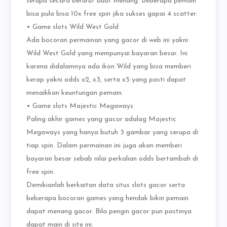
serupa secara berurut buat menang. Beberapa pemain
bisa pula bisa 10x free spin jika sukses gapai 4 scatter.
• Game slots Wild West Gold
Ada bocoran permainan yang gacor di web ini yakni
Wild West Gold yang mempunyai bayaran besar. Ini
karena didalamnya ada ikon Wild yang bisa memberi
kerap yakni odds x2, x3, serta x5 yang pasti dapat
menaikkan keuntungan pemain.
• Game slots Majestic Megaways
Paling akhir games yang gacor adalag Majestic
Megaways yang hanya butuh 3 gambar yang serupa di
tiap spin. Dalam permainan ini juga akan memberi
bayaran besar sebab nilai perkalian odds bertambah di
free spin.
Demikianlah berkaitan data situs slots gacor serta
beberapa bocoran games yang hendak bikin pemain
dapat menang gacor. Bila pengin gacor pun pastinya
dapat main di site ini.