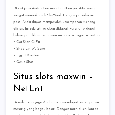
Di sini juga Anda akan mendapatkan provider yang
sangat menarik ialah SkyWind. Dengan provider ini
pasti Anda dapat memperoleh kesempatan menang
efisien. Ini seluruhnya akan didapat karena terdapat
beberapa pilihan permainan menarik sebagai berikut ini:
• Cai Shen Ci Fu
• Shao Lin Wu Seng
• Egypt Kontan
• Genie Shot
Situs slots maxwin –
NetEnt
Di website ini juga Anda bakal mendapat kesempatan
menang yang begitu besar. Dengan main di sini lantas