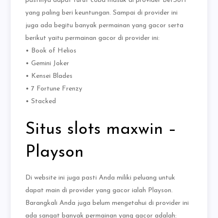
pastinya dapat turut coba masuk di provider BetSoft
yang paling beri keuntungan. Sampai di provider ini
juga ada begitu banyak permainan yang gacor serta
berikut yaitu permainan gacor di provider ini:
• Book of Helios
• Gemini Joker
• Kensei Blades
• 7 Fortune Frenzy
• Stacked
Situs slots maxwin –
Playson
Di website ini juga pasti Anda miliki peluang untuk
dapat main di provider yang gacor ialah Playson.
Barangkali Anda juga belum mengetahui di provider ini
ada sangat banyak permainan yang gacor adalah: