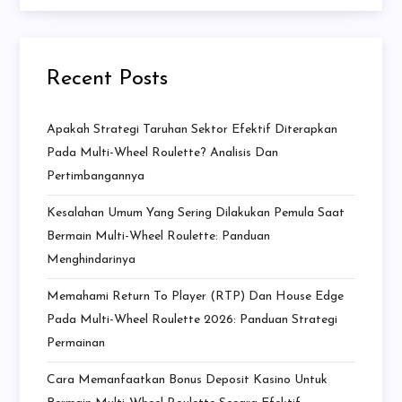
Recent Posts
Apakah Strategi Taruhan Sektor Efektif Diterapkan
Pada Multi-Wheel Roulette? Analisis Dan
Pertimbangannya
Kesalahan Umum Yang Sering Dilakukan Pemula Saat
Bermain Multi-Wheel Roulette: Panduan
Menghindarinya
Memahami Return To Player (RTP) Dan House Edge
Pada Multi-Wheel Roulette 2026: Panduan Strategi
Permainan
Cara Memanfaatkan Bonus Deposit Kasino Untuk