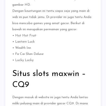
gambar HD.
Dengan keuntungan ini tentu siapa saja yang main di
web ini pun tidak jemu. Di provider ini juga tentu Anda
bisa mencoba games yang amat gacor. Berikut di
bawah ini merupakan permainan yang gacor:
• Hot Hot Fruit
• Lantern Luck
• Wealth Inn
• Fa Cai Shen Deluxe
• Lucky Lucky
Situs slots maxwin –
CQ9
Dengan masuk di website ini juga tentu Anda lantas
miliki peluang main di provider gacor CQ9. Di mana