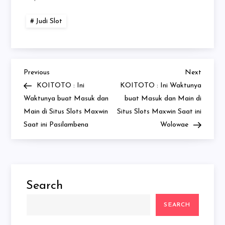
Judi Slot
Previous
Next
Post
Previous
Next
Post
Post
KOITOTO : Ini
KOITOTO : Ini Waktunya
navigation
Waktunya buat Masuk dan
buat Masuk dan Main di
Main di Situs Slots Maxwin
Situs Slots Maxwin Saat ini
Saat ini Pasilambena
Wolowae
Search
SEARCH