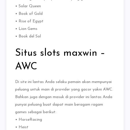
• Solar Queen
• Book of Gold
• Rise of Egypt
• Lion Gems
• Book del Sol
Situs slots maxwin –
AWC
Di site ini lantas Anda selaku pemain akan mempunyai
peluang untuk main di provider yang gacor yakni AWC.
Bahkan juga dengan masuk di provider ini lantas Anda
punyai peluang buat dapat main beragam ragam
games sebagai berikut:
• HorseRacing
• Heist