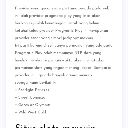
Provider yang gacor serta pertama berada pada web
ini ialah provider pragmatic play yang jelas akan
berikan sejumlah keuntungan. Untuk yang belum
ketahui kalau provider Pragmatic Play ini merupakan
provider tenar yang simpel jackpopt maxwin.
Ini pasti karena di semuanya permainan yang ada pada
Pragmatic Play telah mempunyai RTP slots yang
hendak membantu pemain waktu akan memutuskan
permainan slots yang ringan menang jekpot. Sampai di
provider ini juga ada banyak games menarik
sebagaimana berikut ini:
• Starlight Princess
• Sweet Bonanza
• Gates of Olympus
• Wild West Gold