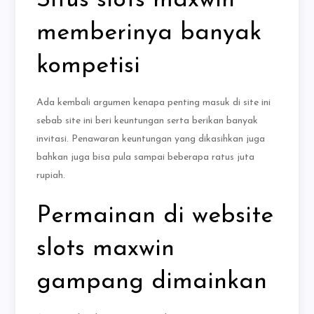
Situs slots maxwin
memberinya banyak
kompetisi
Ada kembali argumen kenapa penting masuk di site ini
sebab site ini beri keuntungan serta berikan banyak
invitasi. Penawaran keuntungan yang dikasihkan juga
bahkan juga bisa pula sampai beberapa ratus juta
rupiah.
Permainan di website
slots maxwin
gampang dimainkan