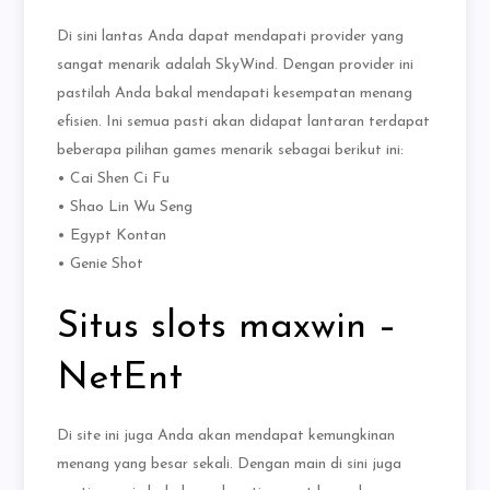
Di sini lantas Anda dapat mendapati provider yang
sangat menarik adalah SkyWind. Dengan provider ini
pastilah Anda bakal mendapati kesempatan menang
efisien. Ini semua pasti akan didapat lantaran terdapat
beberapa pilihan games menarik sebagai berikut ini:
• Cai Shen Ci Fu
• Shao Lin Wu Seng
• Egypt Kontan
• Genie Shot
Situs slots maxwin –
NetEnt
Di site ini juga Anda akan mendapat kemungkinan
menang yang besar sekali. Dengan main di sini juga