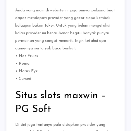
Anda yang main di website ini juga punyai peluang buat
dapat mendapati provider yang gacor siapa kembali
kalaupun bukan Joker. Untuk yang belum mengetahui
kalau provider ini benar-benar begitu banyak punyai
permainan yang sangat menarik. Ingin ketahui apa
game-nya serta yok baca berikut:
• Hot Fruits
• Roma
• Horus Eye
• Cursed
Situs slots maxwin –
PG Soft
Di sini juga tentunya pula disiapkan provider yang