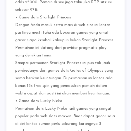
odds x5000. Pemain di sini juga tahu jika RTP site ini
sebesar 97%.
• Game slots Starlight Princess
Dengan Anda masuk serta main di web-site ini lantas
pastinya mesti tahu ada bocoran games yang amat
gacor siapa kembali kalaupun bukan Starlight Princess.
Permainan ini datang dari provider pragmatic play
yang demikian tenar.
Sampai permainan Starlight Princess ini pun tak jauh
pembedanya dari games slots Gates of Olympus yang
sama berikan keuntungan. Di permainan ini lantas ada
bonus 15x free spin yang pemasukan pemain dalam
waktu cepat dan pasti ini akan memberi keuntungan.
• Game slots Lucky Neko
Permainan slots Lucky Neko jadi games yang sangat
populer pada web slots maxwin. Buat dapat gacor saja
di sini lantas cuman perlu sekurang-kurangnya 3