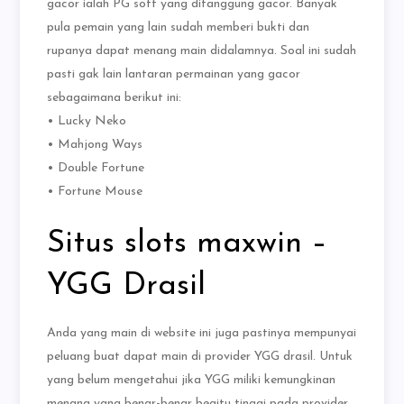
gacor ialah PG soft yang ditanggung gacor. Banyak
pula pemain yang lain sudah memberi bukti dan
rupanya dapat menang main didalamnya. Soal ini sudah
pasti gak lain lantaran permainan yang gacor
sebagaimana berikut ini:
• Lucky Neko
• Mahjong Ways
• Double Fortune
• Fortune Mouse
Situs slots maxwin –
YGG Drasil
Anda yang main di website ini juga pastinya mempunyai
peluang buat dapat main di provider YGG drasil. Untuk
yang belum mengetahui jika YGG miliki kemungkinan
menang yang benar-benar begitu tinggi pada provider