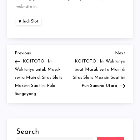
web-site ini.
Judi Slot
Previous
Next
Post
Previous
Next
Post
Post
KOITOTO : Ini
KOITOTO : Ini Waktunya
navigation
Waktunya untuk Masuk
buat Masuk serta Main di
serta Main di Situs Slots
Situs Slots Maxwin Saat ini
Maxwin Saat ini Pula
Pun Sanana Utara
Sungayang
Search