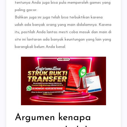
tentunya Anda juga bisa pula memperoleh games yang
paling gacor.
Bahkan juga ini juga telah bisa terbuktikan karena
udah ada banyak orang yang main didalamnya. Karena
itu, pastilah Anda lantas mesti coba masuk dan main di
site ini lantaran ada banyak keuntungan yang lain yang
barangkali belum Anda kenal.
Argumen kenapa