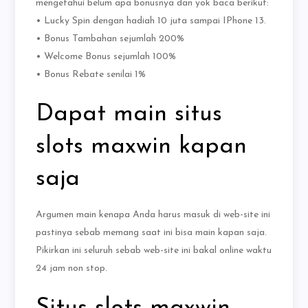
mengetahui belum apa bonusnya dan yok baca berikut:
• Lucky Spin dengan hadiah 10 juta sampai IPhone 13.
• Bonus Tambahan sejumlah 200%
• Welcome Bonus sejumlah 100%
• Bonus Rebate senilai 1%
Dapat main situs
slots maxwin kapan
saja
Argumen main kenapa Anda harus masuk di web-site ini
pastinya sebab memang saat ini bisa main kapan saja.
Pikirkan ini seluruh sebab web-site ini bakal online waktu
24 jam non stop.