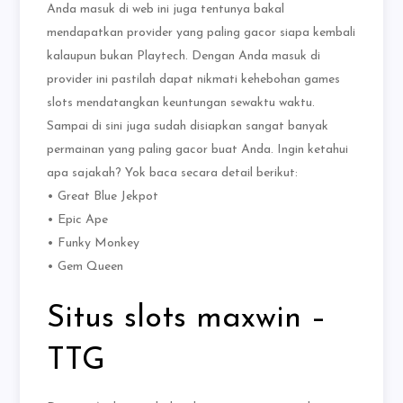
Anda masuk di web ini juga tentunya bakal
mendapatkan provider yang paling gacor siapa kembali
kalaupun bukan Playtech. Dengan Anda masuk di
provider ini pastilah dapat nikmati kehebohan games
slots mendatangkan keuntungan sewaktu waktu.
Sampai di sini juga sudah disiapkan sangat banyak
permainan yang paling gacor buat Anda. Ingin ketahui
apa sajakah? Yok baca secara detail berikut:
• Great Blue Jekpot
• Epic Ape
• Funky Monkey
• Gem Queen
Situs slots maxwin –
TTG