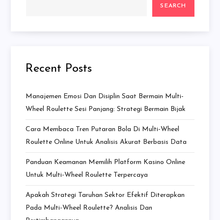
SEARCH
Recent Posts
Manajemen Emosi Dan Disiplin Saat Bermain Multi-
Wheel Roulette Sesi Panjang: Strategi Bermain Bijak
Cara Membaca Tren Putaran Bola Di Multi-Wheel
Roulette Online Untuk Analisis Akurat Berbasis Data
Panduan Keamanan Memilih Platform Kasino Online
Untuk Multi-Wheel Roulette Terpercaya
Apakah Strategi Taruhan Sektor Efektif Diterapkan
Pada Multi-Wheel Roulette? Analisis Dan