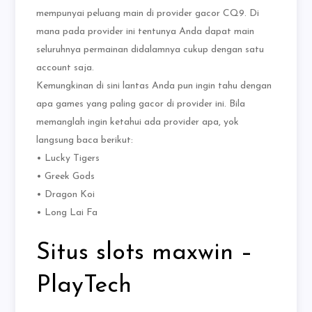
mempunyai peluang main di provider gacor CQ9. Di
mana pada provider ini tentunya Anda dapat main
seluruhnya permainan didalamnya cukup dengan satu
account saja.
Kemungkinan di sini lantas Anda pun ingin tahu dengan
apa games yang paling gacor di provider ini. Bila
memanglah ingin ketahui ada provider apa, yok
langsung baca berikut:
• Lucky Tigers
• Greek Gods
• Dragon Koi
• Long Lai Fa
Situs slots maxwin –
PlayTech