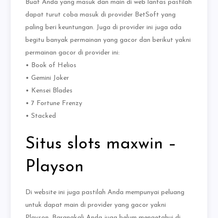
Buat Anda yang masuk dan main di web lantas pastilah
dapat turut coba masuk di provider BetSoft yang
paling beri keuntungan. Juga di provider ini juga ada
begitu banyak permainan yang gacor dan berikut yakni
permainan gacor di provider ini:
• Book of Helios
• Gemini Joker
• Kensei Blades
• 7 Fortune Frenzy
• Stacked
Situs slots maxwin –
Playson
Di website ini juga pastilah Anda mempunyai peluang
untuk dapat main di provider yang gacor yakni
Playson. Barangkali Anda juga belum mengetahui di