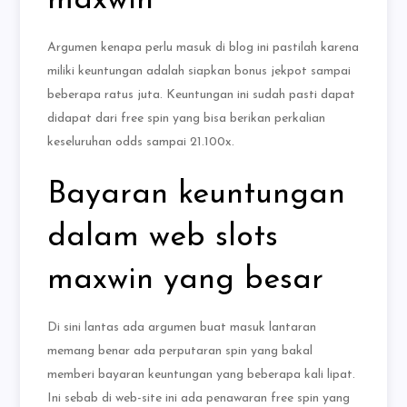
maxwin
Argumen kenapa perlu masuk di blog ini pastilah karena
miliki keuntungan adalah siapkan bonus jekpot sampai
beberapa ratus juta. Keuntungan ini sudah pasti dapat
didapat dari free spin yang bisa berikan perkalian
keseluruhan odds sampai 21.100x.
Bayaran keuntungan
dalam web slots
maxwin yang besar
Di sini lantas ada argumen buat masuk lantaran
memang benar ada perputaran spin yang bakal
memberi bayaran keuntungan yang beberapa kali lipat.
Ini sebab di web-site ini ada penawaran free spin yang