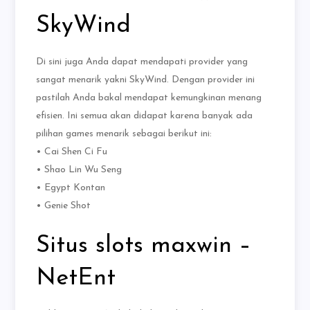
SkyWind
Di sini juga Anda dapat mendapati provider yang
sangat menarik yakni SkyWind. Dengan provider ini
pastilah Anda bakal mendapat kemungkinan menang
efisien. Ini semua akan didapat karena banyak ada
pilihan games menarik sebagai berikut ini:
• Cai Shen Ci Fu
• Shao Lin Wu Seng
• Egypt Kontan
• Genie Shot
Situs slots maxwin –
NetEnt