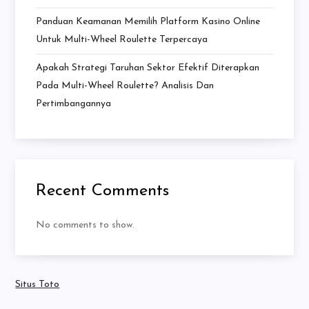
Panduan Keamanan Memilih Platform Kasino Online
Untuk Multi-Wheel Roulette Terpercaya
Apakah Strategi Taruhan Sektor Efektif Diterapkan
Pada Multi-Wheel Roulette? Analisis Dan
Pertimbangannya
Recent Comments
No comments to show.
Situs Toto