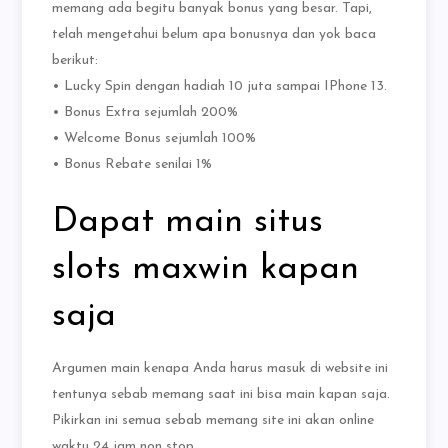
memang ada begitu banyak bonus yang besar. Tapi,
telah mengetahui belum apa bonusnya dan yok baca
berikut:
• Lucky Spin dengan hadiah 10 juta sampai IPhone 13.
• Bonus Extra sejumlah 200%
• Welcome Bonus sejumlah 100%
• Bonus Rebate senilai 1%
Dapat main situs
slots maxwin kapan
saja
Argumen main kenapa Anda harus masuk di website ini
tentunya sebab memang saat ini bisa main kapan saja.
Pikirkan ini semua sebab memang site ini akan online
waktu 24 jam non stop.