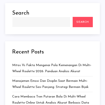
Search
SEARCH
Recent Posts
Mitos Vs Fakta Mengenai Pola Kemenangan Di Multi-
Wheel Roulette 2026: Panduan Analisis Akurat
Manajemen Emosi Dan Disiplin Saat Bermain Multi-
Wheel Roulette Sesi Panjang: Strategi Bermain Bijak
Cara Membaca Tren Putaran Bola Di Multi-Wheel
Roulette Online Untuk Analisis Akurat Berbasis Data