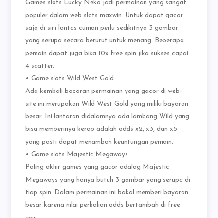
Games slots Lucky Neko jadi permainan yang sangat
populer dalam web slots maxwin. Untuk dapat gacor
saja di sini lantas cuman perlu sedikitnya 3 gambar
yang serupa secara berurut untuk menang. Beberapa
pemain dapat juga bisa 10x free spin jika sukses capai
4 scatter.
• Game slots Wild West Gold
Ada kembali bocoran permainan yang gacor di web-
site ini merupakan Wild West Gold yang miliki bayaran
besar. Ini lantaran didalamnya ada lambang Wild yang
bisa memberinya kerap adalah odds x2, x3, dan x5
yang pasti dapat menambah keuntungan pemain.
• Game slots Majestic Megaways
Paling akhir games yang gacor adalag Majestic
Megaways yang hanya butuh 3 gambar yang serupa di
tiap spin. Dalam permainan ini bakal memberi bayaran
besar karena nilai perkalian odds bertambah di free
spin.