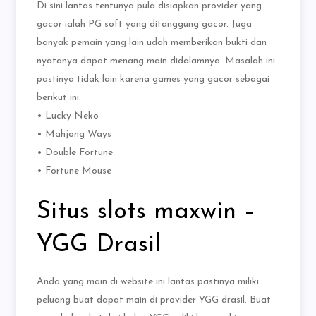
Di sini lantas tentunya pula disiapkan provider yang
gacor ialah PG soft yang ditanggung gacor. Juga
banyak pemain yang lain udah memberikan bukti dan
nyatanya dapat menang main didalamnya. Masalah ini
pastinya tidak lain karena games yang gacor sebagai
berikut ini:
• Lucky Neko
• Mahjong Ways
• Double Fortune
• Fortune Mouse
Situs slots maxwin –
YGG Drasil
Anda yang main di website ini lantas pastinya miliki
peluang buat dapat main di provider YGG drasil. Buat