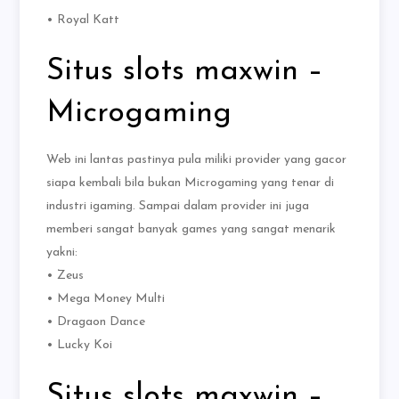
• Royal Katt
Situs slots maxwin –
Microgaming
Web ini lantas pastinya pula miliki provider yang gacor
siapa kembali bila bukan Microgaming yang tenar di
industri igaming. Sampai dalam provider ini juga
memberi sangat banyak games yang sangat menarik
yakni:
• Zeus
• Mega Money Multi
• Dragaon Dance
• Lucky Koi
Situs slots maxwin –