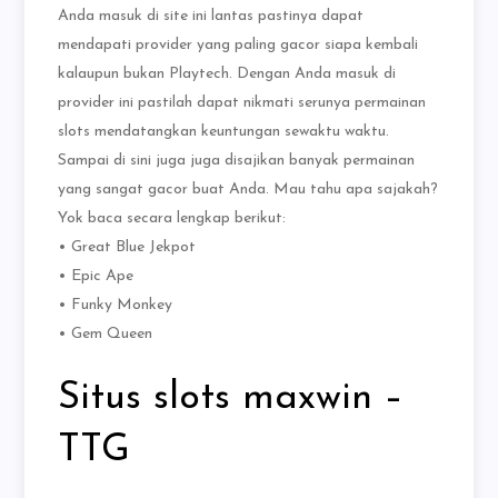
Anda masuk di site ini lantas pastinya dapat
mendapati provider yang paling gacor siapa kembali
kalaupun bukan Playtech. Dengan Anda masuk di
provider ini pastilah dapat nikmati serunya permainan
slots mendatangkan keuntungan sewaktu waktu.
Sampai di sini juga juga disajikan banyak permainan
yang sangat gacor buat Anda. Mau tahu apa sajakah?
Yok baca secara lengkap berikut:
• Great Blue Jekpot
• Epic Ape
• Funky Monkey
• Gem Queen
Situs slots maxwin –
TTG