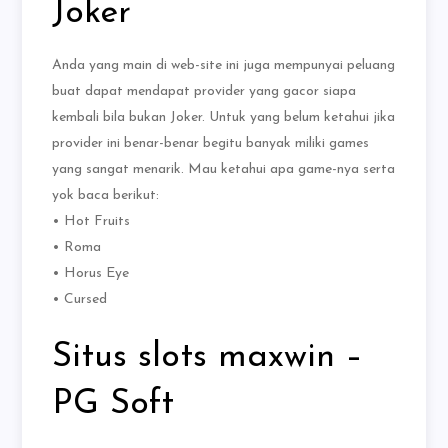
Joker
Anda yang main di web-site ini juga mempunyai peluang
buat dapat mendapat provider yang gacor siapa
kembali bila bukan Joker. Untuk yang belum ketahui jika
provider ini benar-benar begitu banyak miliki games
yang sangat menarik. Mau ketahui apa game-nya serta
yok baca berikut:
• Hot Fruits
• Roma
• Horus Eye
• Cursed
Situs slots maxwin –
PG Soft