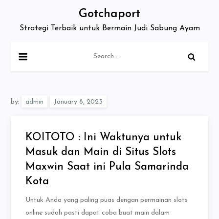
Skip
Gotchaport
to
Strategi Terbaik untuk Bermain Judi Sabung Ayam
content
Search
for:
by:
admin
KOITOTO : Ini Waktunya untuk
Masuk dan Main di Situs Slots
Maxwin Saat ini Pula Samarinda
Kota
Untuk Anda yang paling puas dengan permainan slots
online sudah pasti dapat coba buat main dalam