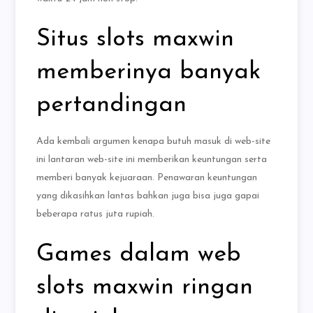
Situs slots maxwin
memberinya banyak
pertandingan
Ada kembali argumen kenapa butuh masuk di web-site
ini lantaran web-site ini memberikan keuntungan serta
memberi banyak kejuaraan. Penawaran keuntungan
yang dikasihkan lantas bahkan juga bisa juga gapai
beberapa ratus juta rupiah.
Games dalam web
slots maxwin ringan