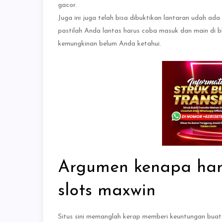
gacor.
Juga ini juga telah bisa dibuktikan lantaran udah a
pastilah Anda lantas harus coba masuk dan main di b
kemungkinan belum Anda ketahui.
Argumen kenapa har
slots maxwin
Situs sini memanglah kerap memberi keuntungan buat