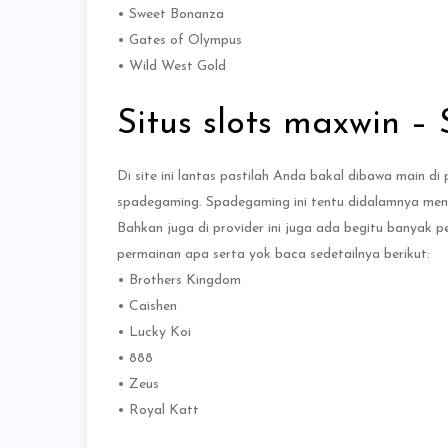
• Sweet Bonanza
• Gates of Olympus
• Wild West Gold
Situs slots maxwin 
Di site ini lantas pastilah Anda bakal dibawa main d
spadegaming. Spadegaming ini tentu didalamnya me
Bahkan juga di provider ini juga ada begitu banyak 
permainan apa serta yok baca sedetailnya berikut:
• Brothers Kingdom
• Caishen
• Lucky Koi
• 888
• Zeus
• Royal Katt