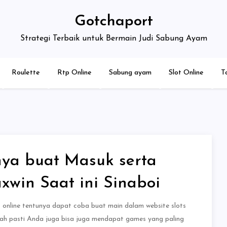
Gotchaport
Strategi Terbaik untuk Bermain Judi Sabung Ayam
Roulette
Rtp Online
Sabung ayam
Slot Online
T
ya buat Masuk serta
axwin Saat ini Sinaboi
 online tentunya dapat coba buat main dalam website slots
dah pasti Anda juga bisa juga mendapat games yang paling