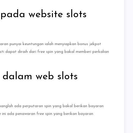
pada website slots
taran punyai keuntungan ialah menyiapkan bonus jekpot
ti dapat diraih dari free spin yang bakal memberi perkalian
 dalam web slots
manglah ada perputaran spin yang bakal berikan bayaran
te ini ada penawaran free spin yang berikan bayaran