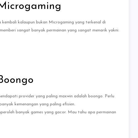
– Microgaming
pa kembali kalaupun bukan Microgaming yang terkenal di
ga memberi sangat banyak permainan yang sangat menarik yakni:
 Boongo
mendapati provider yang paling maxwin adalah boongo. Perlu
 banyak kemenangan yang paling efisien.
emperoleh banyak games yang gacor. Mau tahu apa permainan