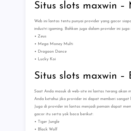
Situs slots maxwin 
Web ini lantas tentu punyai provider yang gacor sia
industri igaming. Bahkan juga dalam provider ini ju
• Zeus
• Mega Money Multi
• Dragaon Dance
• Lucky Koi
Situs slots maxwin –
Saat Anda masuk di web-site ini lantas terang akan 
Anda ketahui jika provider ini dapat memberi sangat
Juga di provider ini lantas menjadi pemain dapat m
gacor itu serta yok baca berikut:
• Tiger Jungle
• Black Wolf