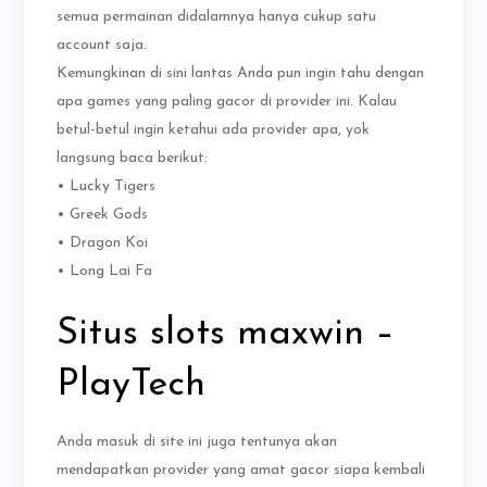
semua permainan didalamnya hanya cukup satu
account saja.
Kemungkinan di sini lantas Anda pun ingin tahu dengan
apa games yang paling gacor di provider ini. Kalau
betul-betul ingin ketahui ada provider apa, yok
langsung baca berikut:
• Lucky Tigers
• Greek Gods
• Dragon Koi
• Long Lai Fa
Situs slots maxwin –
PlayTech
Anda masuk di site ini juga tentunya akan
mendapatkan provider yang amat gacor siapa kembali