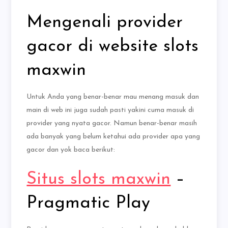
Mengenali provider
gacor di website slots
maxwin
Untuk Anda yang benar-benar mau menang masuk dan
main di web ini juga sudah pasti yakini cuma masuk di
provider yang nyata gacor. Namun benar-benar masih
ada banyak yang belum ketahui ada provider apa yang
gacor dan yok baca berikut:
Situs slots maxwin
–
Pragmatic Play