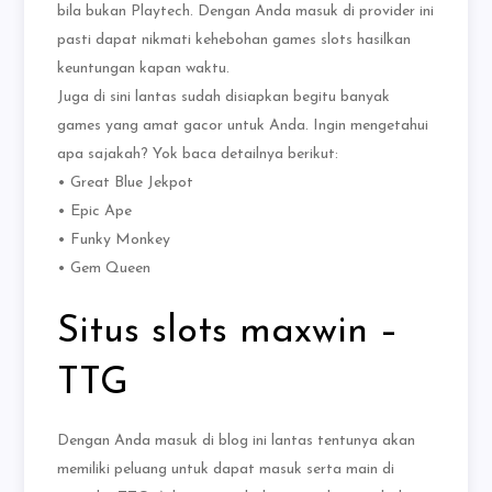
bila bukan Playtech. Dengan Anda masuk di provider ini
pasti dapat nikmati kehebohan games slots hasilkan
keuntungan kapan waktu.
Juga di sini lantas sudah disiapkan begitu banyak
games yang amat gacor untuk Anda. Ingin mengetahui
apa sajakah? Yok baca detailnya berikut:
• Great Blue Jekpot
• Epic Ape
• Funky Monkey
• Gem Queen
Situs slots maxwin –
TTG
Dengan Anda masuk di blog ini lantas tentunya akan
memiliki peluang untuk dapat masuk serta main di