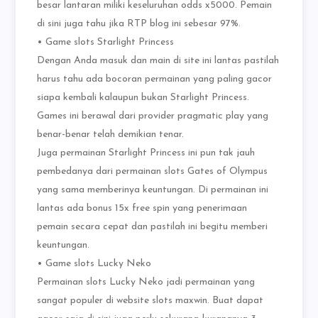
besar lantaran miliki keseluruhan odds x5000. Pemain
di sini juga tahu jika RTP blog ini sebesar 97%.
• Game slots Starlight Princess
Dengan Anda masuk dan main di site ini lantas pastilah
harus tahu ada bocoran permainan yang paling gacor
siapa kembali kalaupun bukan Starlight Princess.
Games ini berawal dari provider pragmatic play yang
benar-benar telah demikian tenar.
Juga permainan Starlight Princess ini pun tak jauh
pembedanya dari permainan slots Gates of Olympus
yang sama memberinya keuntungan. Di permainan ini
lantas ada bonus 15x free spin yang penerimaan
pemain secara cepat dan pastilah ini begitu memberi
keuntungan.
• Game slots Lucky Neko
Permainan slots Lucky Neko jadi permainan yang
sangat populer di website slots maxwin. Buat dapat