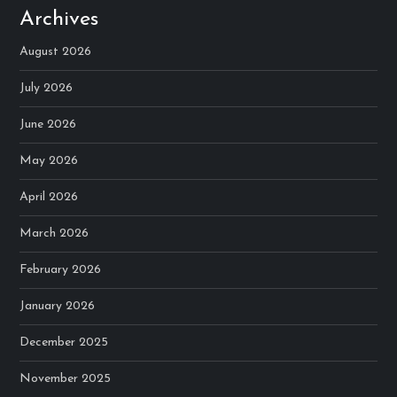
Archives
August 2026
July 2026
June 2026
May 2026
April 2026
March 2026
February 2026
January 2026
December 2025
November 2025