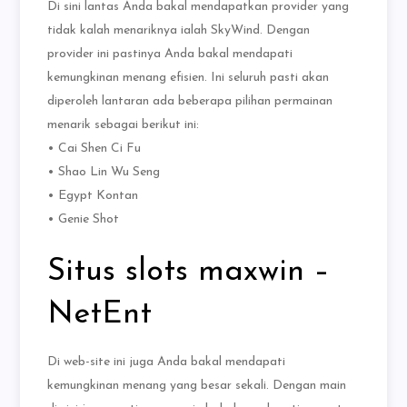
Di sini lantas Anda bakal mendapatkan provider yang
tidak kalah menariknya ialah SkyWind. Dengan
provider ini pastinya Anda bakal mendapati
kemungkinan menang efisien. Ini seluruh pasti akan
diperoleh lantaran ada beberapa pilihan permainan
menarik sebagai berikut ini:
• Cai Shen Ci Fu
• Shao Lin Wu Seng
• Egypt Kontan
• Genie Shot
Situs slots maxwin –
NetEnt
Di web-site ini juga Anda bakal mendapati
kemungkinan menang yang besar sekali. Dengan main