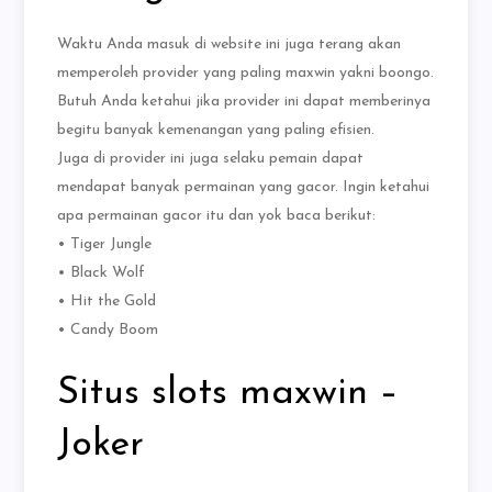
Waktu Anda masuk di website ini juga terang akan
memperoleh provider yang paling maxwin yakni boongo.
Butuh Anda ketahui jika provider ini dapat memberinya
begitu banyak kemenangan yang paling efisien.
Juga di provider ini juga selaku pemain dapat
mendapat banyak permainan yang gacor. Ingin ketahui
apa permainan gacor itu dan yok baca berikut:
• Tiger Jungle
• Black Wolf
• Hit the Gold
• Candy Boom
Situs slots maxwin –
Joker