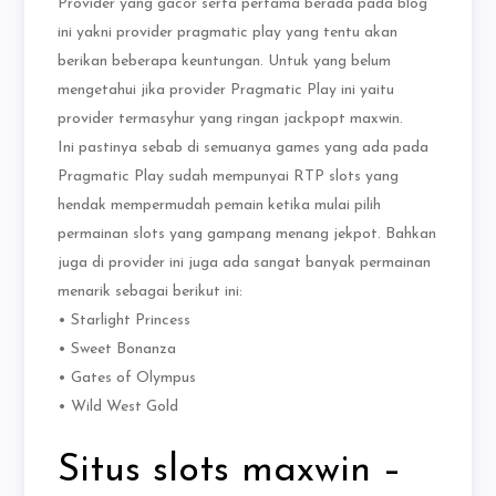
Provider yang gacor serta pertama berada pada blog
ini yakni provider pragmatic play yang tentu akan
berikan beberapa keuntungan. Untuk yang belum
mengetahui jika provider Pragmatic Play ini yaitu
provider termasyhur yang ringan jackpopt maxwin.
Ini pastinya sebab di semuanya games yang ada pada
Pragmatic Play sudah mempunyai RTP slots yang
hendak mempermudah pemain ketika mulai pilih
permainan slots yang gampang menang jekpot. Bahkan
juga di provider ini juga ada sangat banyak permainan
menarik sebagai berikut ini:
• Starlight Princess
• Sweet Bonanza
• Gates of Olympus
• Wild West Gold
Situs slots maxwin –