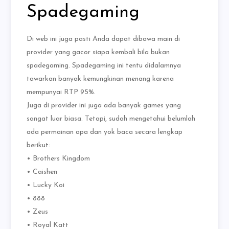
Spadegaming
Di web ini juga pasti Anda dapat dibawa main di
provider yang gacor siapa kembali bila bukan
spadegaming. Spadegaming ini tentu didalamnya
tawarkan banyak kemungkinan menang karena
mempunyai RTP 95%.
Juga di provider ini juga ada banyak games yang
sangat luar biasa. Tetapi, sudah mengetahui belumlah
ada permainan apa dan yok baca secara lengkap
berikut:
• Brothers Kingdom
• Caishen
• Lucky Koi
• 888
• Zeus
• Royal Katt