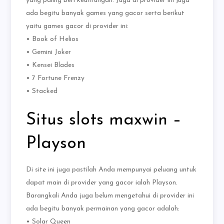
yang paling beri keuntungan. Juga di provider ini juga
ada begitu banyak games yang gacor serta berikut
yaitu games gacor di provider ini:
• Book of Helios
• Gemini Joker
• Kensei Blades
• 7 Fortune Frenzy
• Stacked
Situs slots maxwin –
Playson
Di site ini juga pastilah Anda mempunyai peluang untuk
dapat main di provider yang gacor ialah Playson.
Barangkali Anda juga belum mengetahui di provider ini
ada begitu banyak permainan yang gacor adalah:
• Solar Queen