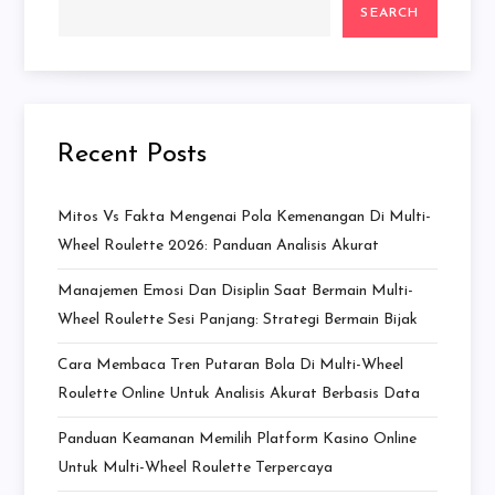
SEARCH
Recent Posts
Mitos Vs Fakta Mengenai Pola Kemenangan Di Multi-
Wheel Roulette 2026: Panduan Analisis Akurat
Manajemen Emosi Dan Disiplin Saat Bermain Multi-
Wheel Roulette Sesi Panjang: Strategi Bermain Bijak
Cara Membaca Tren Putaran Bola Di Multi-Wheel
Roulette Online Untuk Analisis Akurat Berbasis Data
Panduan Keamanan Memilih Platform Kasino Online
Untuk Multi-Wheel Roulette Terpercaya