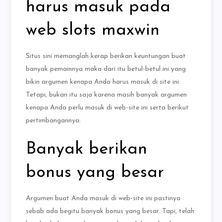
harus masuk pada
web slots maxwin
Situs sini memanglah kerap berikan keuntungan buat
banyak pemainnya maka dari itu betul-betul ini yang
bikin argumen kenapa Anda harus masuk di site ini.
Tetapi, bukan itu saja karena masih banyak argumen
kenapa Anda perlu masuk di web-site ini serta berikut
pertimbangannya:
Banyak berikan
bonus yang besar
Argumen buat Anda masuk di web-site ini pastinya
sebab ada begitu banyak bonus yang besar. Tapi, telah