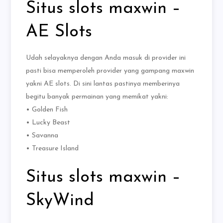
Situs slots maxwin –
AE Slots
Udah selayaknya dengan Anda masuk di provider ini
pasti bisa memperoleh provider yang gampang maxwin
yakni AE slots. Di sini lantas pastinya memberinya
begitu banyak permainan yang memikat yakni:
• Golden Fish
• Lucky Beast
• Savanna
• Treasure Island
Situs slots maxwin –
SkyWind