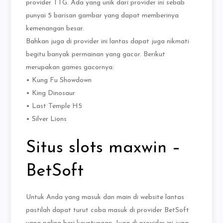
provider TTG. Ada yang unik dari provider ini sebab
punyai 5 barisan gambar yang dapat memberinya
kemenangan besar.
Bahkan juga di provider ini lantas dapat juga nikmati
begitu banyak permainan yang gacor. Berikut
merupakan games gacornya:
• Kung Fu Showdown
• King Dinosaur
• Last Temple H5
• Silver Lions
Situs slots maxwin –
BetSoft
Untuk Anda yang masuk dan main di website lantas
pastilah dapat turut coba masuk di provider BetSoft