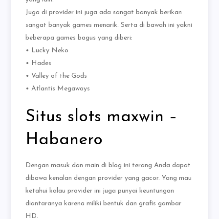
Juga di provider ini juga ada sangat banyak berikan
sangat banyak games menarik. Serta di bawah ini yakni
beberapa games bagus yang diberi:
• Lucky Neko
• Hades
• Valley of the Gods
• Atlantis Megaways
Situs slots maxwin –
Habanero
Dengan masuk dan main di blog ini terang Anda dapat
dibawa kenalan dengan provider yang gacor. Yang mau
ketahui kalau provider ini juga punyai keuntungan
diantaranya karena miliki bentuk dan grafis gambar
HD.