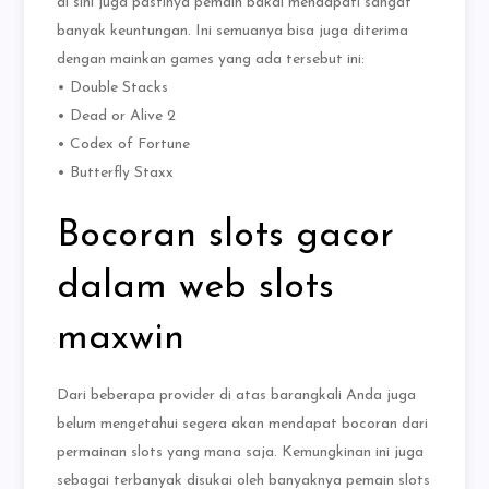
di sini juga pastinya pemain bakal mendapati sangat
banyak keuntungan. Ini semuanya bisa juga diterima
dengan mainkan games yang ada tersebut ini:
• Double Stacks
• Dead or Alive 2
• Codex of Fortune
• Butterfly Staxx
Bocoran slots gacor
dalam web slots
maxwin
Dari beberapa provider di atas barangkali Anda juga
belum mengetahui segera akan mendapat bocoran dari
permainan slots yang mana saja. Kemungkinan ini juga
sebagai terbanyak disukai oleh banyaknya pemain slots