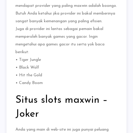
mendapat provider yang paling maxwin adalah boongo.
Butuh Anda ketahui jika provider ini bakal memberinya
sangat banyak kemenangan yang paling efisien.
Juga di provider ini lantas sebagai pemain bakal
memperoleh banyak games yang gacor. Ingin
mengetahui apa games gacor itu serta yok baca
berikut:
• Tiger Jungle
• Black Wolf
• Hit the Gold
• Candy Boom
Situs slots maxwin –
Joker
Anda yang main di web-site ini juga punyai peluang