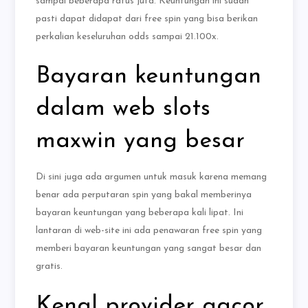
sampai beberapa ratus juta. Keuntungan ini sudah
pasti dapat didapat dari free spin yang bisa berikan
perkalian keseluruhan odds sampai 21.100x.
Bayaran keuntungan
dalam web slots
maxwin yang besar
Di sini juga ada argumen untuk masuk karena memang
benar ada perputaran spin yang bakal memberinya
bayaran keuntungan yang beberapa kali lipat. Ini
lantaran di web-site ini ada penawaran free spin yang
memberi bayaran keuntungan yang sangat besar dan
gratis.
Kenal provider gacor