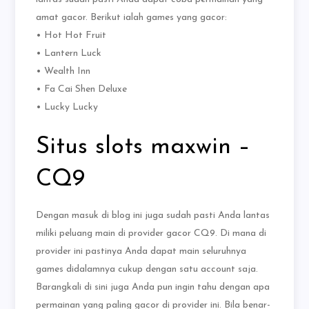
amat gacor. Berikut ialah games yang gacor:
• Hot Hot Fruit
• Lantern Luck
• Wealth Inn
• Fa Cai Shen Deluxe
• Lucky Lucky
Situs slots maxwin –
CQ9
Dengan masuk di blog ini juga sudah pasti Anda lantas
miliki peluang main di provider gacor CQ9. Di mana di
provider ini pastinya Anda dapat main seluruhnya
games didalamnya cukup dengan satu account saja.
Barangkali di sini juga Anda pun ingin tahu dengan apa
permainan yang paling gacor di provider ini. Bila benar-