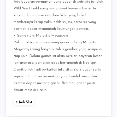
Ada bocoran permainan yang gacor di web-site ini ialah
Wild West Gold yang mempunyai bayaran besar. Ini
karena didalamnya ada ikon Wild yang bakal
memberinya kerap yakni odds x2, x3, serta x5 yang
pastilah dapat menambah keuntungan pemain.
• Game slots Majestic Megaways
Paling akhir permainan yang gacor adalag Majestic
Megaways yang hanya butuh 3 gambar yang serupa di
tiap spin. Dalam games ini akan berikan bayaran besar
lantaran nilai perkalian odds bertambah di free spin.
Demikianlah tadi berkaitan info situs slots gacor serta
sejumlah bocoran permainan yang hendak membikin
pemain dapat menang gacor. Bila mau gacor pasti
dapat main di site ini.
Judi Slot