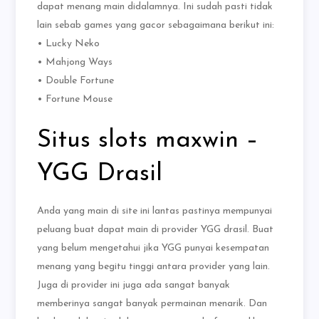
dapat menang main didalamnya. Ini sudah pasti tidak
lain sebab games yang gacor sebagaimana berikut ini:
• Lucky Neko
• Mahjong Ways
• Double Fortune
• Fortune Mouse
Situs slots maxwin –
YGG Drasil
Anda yang main di site ini lantas pastinya mempunyai
peluang buat dapat main di provider YGG drasil. Buat
yang belum mengetahui jika YGG punyai kesempatan
menang yang begitu tinggi antara provider yang lain.
Juga di provider ini juga ada sangat banyak
memberinya sangat banyak permainan menarik. Dan