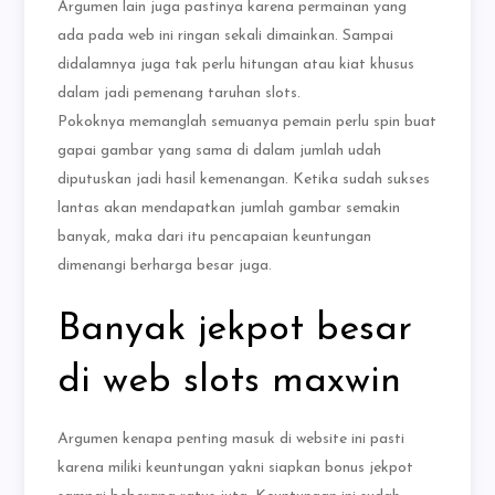
Argumen lain juga pastinya karena permainan yang
ada pada web ini ringan sekali dimainkan. Sampai
didalamnya juga tak perlu hitungan atau kiat khusus
dalam jadi pemenang taruhan slots.
Pokoknya memanglah semuanya pemain perlu spin buat
gapai gambar yang sama di dalam jumlah udah
diputuskan jadi hasil kemenangan. Ketika sudah sukses
lantas akan mendapatkan jumlah gambar semakin
banyak, maka dari itu pencapaian keuntungan
dimenangi berharga besar juga.
Banyak jekpot besar
di web slots maxwin
Argumen kenapa penting masuk di website ini pasti
karena miliki keuntungan yakni siapkan bonus jekpot