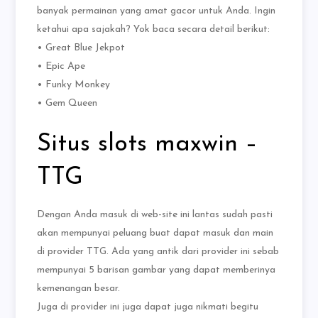
banyak permainan yang amat gacor untuk Anda. Ingin
ketahui apa sajakah? Yok baca secara detail berikut:
• Great Blue Jekpot
• Epic Ape
• Funky Monkey
• Gem Queen
Situs slots maxwin –
TTG
Dengan Anda masuk di web-site ini lantas sudah pasti
akan mempunyai peluang buat dapat masuk dan main
di provider TTG. Ada yang antik dari provider ini sebab
mempunyai 5 barisan gambar yang dapat memberinya
kemenangan besar.
Juga di provider ini juga dapat juga nikmati begitu