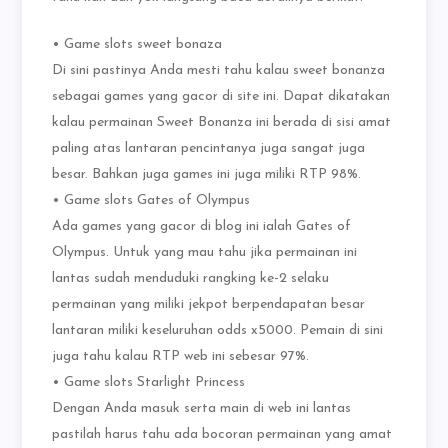
• Game slots sweet bonaza
Di sini pastinya Anda mesti tahu kalau sweet bonanza
sebagai games yang gacor di site ini. Dapat dikatakan
kalau permainan Sweet Bonanza ini berada di sisi amat
paling atas lantaran pencintanya juga sangat juga
besar. Bahkan juga games ini juga miliki RTP 98%.
• Game slots Gates of Olympus
Ada games yang gacor di blog ini ialah Gates of
Olympus. Untuk yang mau tahu jika permainan ini
lantas sudah menduduki rangking ke-2 selaku
permainan yang miliki jekpot berpendapatan besar
lantaran miliki keseluruhan odds x5000. Pemain di sini
juga tahu kalau RTP web ini sebesar 97%.
• Game slots Starlight Princess
Dengan Anda masuk serta main di web ini lantas
pastilah harus tahu ada bocoran permainan yang amat