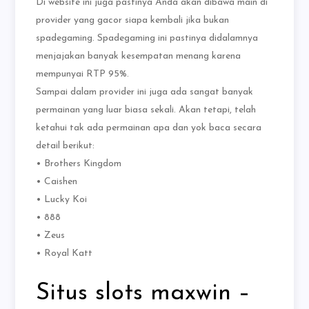
Di website ini juga pastinya Anda akan dibawa main di
provider yang gacor siapa kembali jika bukan
spadegaming. Spadegaming ini pastinya didalamnya
menjajakan banyak kesempatan menang karena
mempunyai RTP 95%.
Sampai dalam provider ini juga ada sangat banyak
permainan yang luar biasa sekali. Akan tetapi, telah
ketahui tak ada permainan apa dan yok baca secara
detail berikut:
• Brothers Kingdom
• Caishen
• Lucky Koi
• 888
• Zeus
• Royal Katt
Situs slots maxwin –