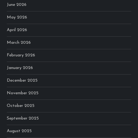
June 2026
May 2026
April 2026
March 2026
February 2026
January 2026
December 2025
November 2025
October 2025
September 2025
August 2025