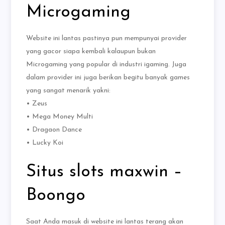
Microgaming
Website ini lantas pastinya pun mempunyai provider
yang gacor siapa kembali kalaupun bukan
Microgaming yang popular di industri igaming. Juga
dalam provider ini juga berikan begitu banyak games
yang sangat menarik yakni:
• Zeus
• Mega Money Multi
• Dragaon Dance
• Lucky Koi
Situs slots maxwin –
Boongo
Saat Anda masuk di website ini lantas terang akan