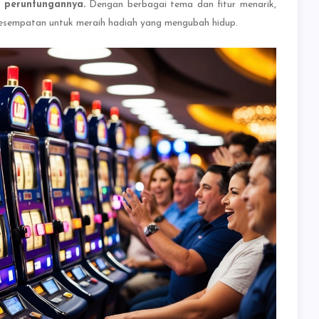
 peruntungannya.
Dengan berbagai tema dan fitur menarik,
 kesempatan untuk meraih hadiah yang mengubah hidup.