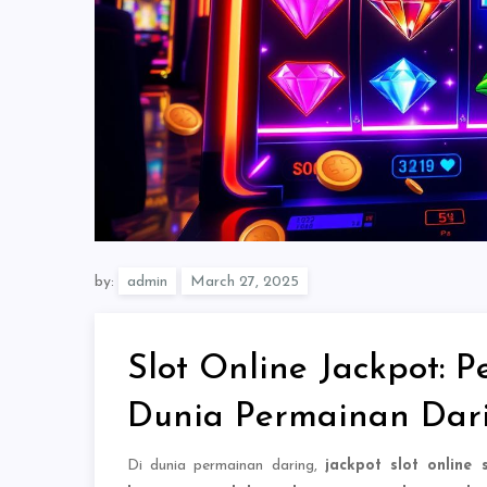
by:
admin
Slot Online Jackpot: 
Dunia Permainan Dar
Di dunia permainan daring,
jackpot slot online