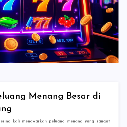
Peluang Menang Besar di
ing
 sering kali menawarkan peluang menang yang sangat