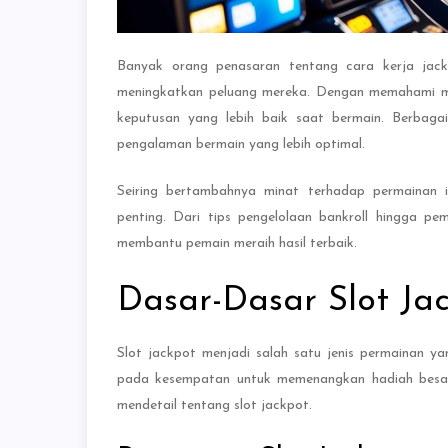
Banyak orang penasaran tentang cara kerja jack
meningkatkan peluang mereka. Dengan memahami m
keputusan yang lebih baik saat bermain. Berbaga
pengalaman bermain yang lebih optimal.
Seiring bertambahnya minat terhadap permainan in
penting. Dari tips pengelolaan bankroll hingga p
membantu pemain meraih hasil terbaik.
Dasar-Dasar Slot Ja
Slot jackpot menjadi salah satu jenis permainan yang
pada kesempatan untuk memenangkan hadiah besar d
mendetail tentang slot jackpot.