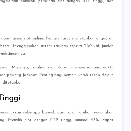
engelolaan bankroll, pemilihan slot dengan RTP tinggi, dan
am permainan slot online. Pemain harus menetapkan anggaran
besar. Menggunakan sistem taruhan seperti “100 kali jumlah
 maksimumnya.
esuai. Misalnya, taruhan kecil dapat memperpanjang waktu
n peluang jackpot. Penting bagi pemain untuk tetap disiplin
h ditetapkan.
Tinggi
menunjukkan seberapa banyak dari total taruhan yang akan
ng. Memilih slot dengan RTP tinggi, minimal 95%, dapat