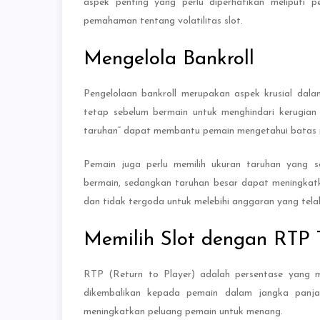
aspek penting yang perlu diperhatikan meliputi p
pemahaman tentang volatilitas slot.
Mengelola Bankroll
Pengelolaan bankroll merupakan aspek krusial dal
tetap sebelum bermain untuk menghindari kerugian 
taruhan” dapat membantu pemain mengetahui batas
Pemain juga perlu memilih ukuran taruhan yang s
bermain, sedangkan taruhan besar dapat meningkatka
dan tidak tergoda untuk melebihi anggaran yang tela
Memilih Slot dengan RTP 
RTP (Return to Player) adalah persentase yang 
dikembalikan kepada pemain dalam jangka panja
meningkatkan peluang pemain untuk menang.