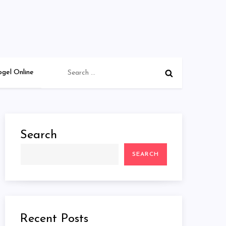
Search
ogel Online
for:
Search
SEARCH
Recent Posts