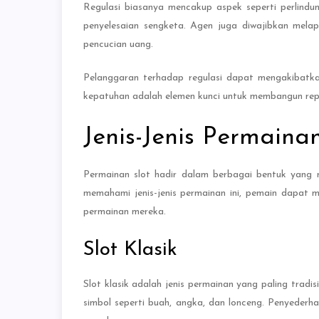
Regulasi biasanya mencakup aspek seperti perlindu
penyelesaian sengketa. Agen juga diwajibkan mela
pencucian uang.
Pelanggaran terhadap regulasi dapat mengakibatkan
kepatuhan adalah elemen kunci untuk membangun reput
Jenis-Jenis Permainan
Permainan slot hadir dalam berbagai bentuk yan
memahami jenis-jenis permainan ini, pemain dapat me
permainan mereka.
Slot Klasik
Slot klasik adalah jenis permainan yang paling tradis
simbol seperti buah, angka, dan lonceng. Penyeder