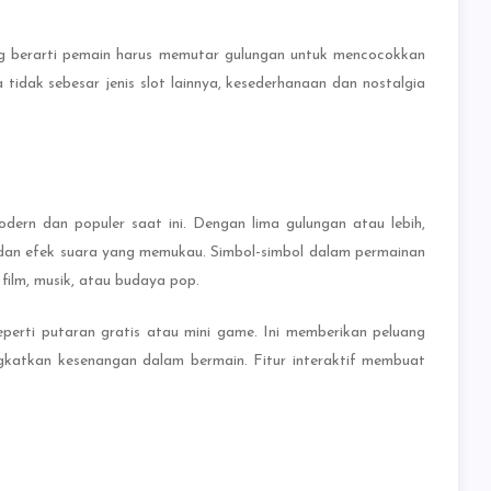
yang berarti pemain harus memutar gulungan untuk mencocokkan
idak sebesar jenis slot lainnya, kesederhanaan dan nostalgia
dern dan populer saat ini. Dengan lima gulungan atau lebih,
k dan efek suara yang memukau. Simbol-simbol dalam permainan
a film, musik, atau budaya pop.
eperti putaran gratis atau mini game. Ini memberikan peluang
katkan kesenangan dalam bermain. Fitur interaktif membuat