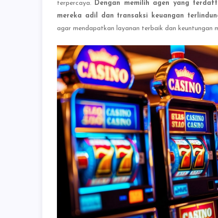
terpercaya.
Dengan memilih agen yang terdaft
mereka adil dan transaksi keuangan terlindung
agar mendapatkan layanan terbaik dan keuntungan m