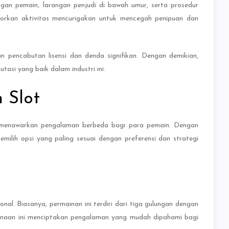
ngan pemain, larangan penjudi di bawah umur, serta prosedur
porkan aktivitas mencurigakan untuk mencegah penipuan dan
 pencabutan lisensi dan denda signifikan. Dengan demikian,
asi yang baik dalam industri ini.
 Slot
g menawarkan pengalaman berbeda bagi para pemain. Dengan
milih opsi yang paling sesuai dengan preferensi dan strategi
ional. Biasanya, permainan ini terdiri dari tiga gulungan dengan
hanaan ini menciptakan pengalaman yang mudah dipahami bagi