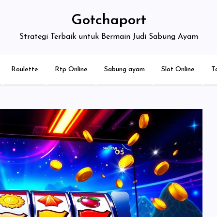
Gotchaport
Strategi Terbaik untuk Bermain Judi Sabung Ayam
Roulette
Rtp Online
Sabung ayam
Slot Online
T