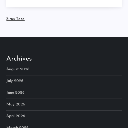
Situs Toto
Archives
August 2026
July 2026
June 2026
May 2026
April 2026
March 2026