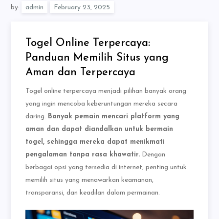
by:
admin
Togel Online Terpercaya:
Panduan Memilih Situs yang
Aman dan Terpercaya
Togel online terpercaya menjadi pilihan banyak orang
yang ingin mencoba keberuntungan mereka secara
daring.
Banyak pemain mencari platform yang
aman dan dapat diandalkan untuk bermain
togel, sehingga mereka dapat menikmati
pengalaman tanpa rasa khawatir.
Dengan
berbagai opsi yang tersedia di internet, penting untuk
memilih situs yang menawarkan keamanan,
transparansi, dan keadilan dalam permainan.