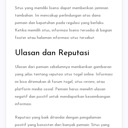
Situs yang memiliki lisensi dapat memberikan jaminan
tambahan. Ini mencakup perlindungan atas dana
pemain dan kepatuhan pada regulasi yang berlaku.
Ketika memilih situs, informasi lisensi tersedia di bagian
footer atau halaman informasi situs tersebut.
Ulasan dan Reputasi
Ulasan dari pemain sebelumnya memberikan gambaran
yang jelas tentang reputasi situs togel online. Informasi
ini bisa ditemukan di forum togel, situs review, atau
platform media sosial. Pemain harus meneliti ulasan
negatif dan positif untuk mendapatkan keseimbangan
informasi.
Reputasi yang baik ditandai dengan pengalaman
positif yang konsisten dari banyak pemain. Situs yang