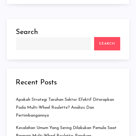
Search
SEARCH
Recent Posts
Apakah Strategi Taruhan Sektor Efektif Diterapkan
Pada Multi-Wheel Roulette? Analisis Dan
Pertimbangannya
Kesalahan Umum Yang Sering Dilakukan Pemula Saat
Bermain Multi-Wheel Roulette: Panduan