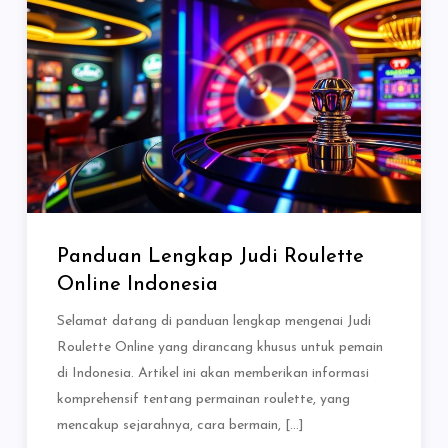
Panduan Lengkap Judi Roulette
Online Indonesia
Selamat datang di panduan lengkap mengenai Judi
Roulette Online yang dirancang khusus untuk pemain
di Indonesia. Artikel ini akan memberikan informasi
komprehensif tentang permainan roulette, yang
mencakup sejarahnya, cara bermain, […]