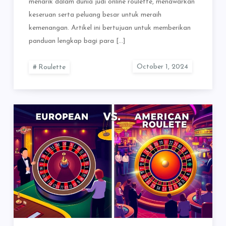
menarik dalam dunia judi online roulette, menawarkan
keseruan serta peluang besar untuk meraih
kemenangan. Artikel ini bertujuan untuk memberikan
panduan lengkap bagi para […]
Roulette