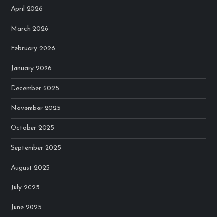
April 2026
March 2026
February 2026
January 2026
December 2025
November 2025
October 2025
September 2025
August 2025
July 2025
June 2025