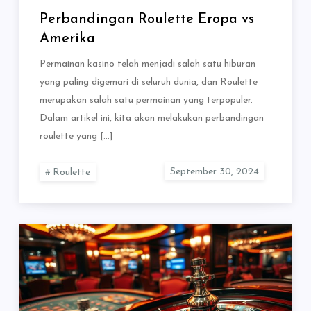
Perbandingan Roulette Eropa vs
Amerika
Permainan kasino telah menjadi salah satu hiburan
yang paling digemari di seluruh dunia, dan Roulette
merupakan salah satu permainan yang terpopuler.
Dalam artikel ini, kita akan melakukan perbandingan
roulette yang […]
Roulette