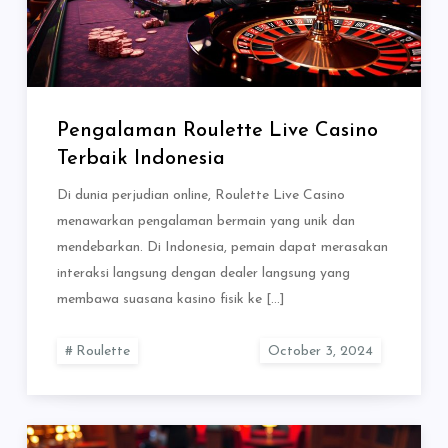
Pengalaman Roulette Live Casino
Terbaik Indonesia
Di dunia perjudian online, Roulette Live Casino
menawarkan pengalaman bermain yang unik dan
mendebarkan. Di Indonesia, pemain dapat merasakan
interaksi langsung dengan dealer langsung yang
membawa suasana kasino fisik ke […]
Roulette