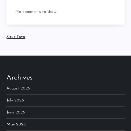
No comments to show.
Situs Toto
Archives
August 2026
July 2026
June 2026
May 2026