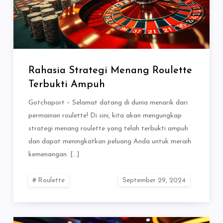
Rahasia Strategi Menang Roulette
Terbukti Ampuh
Gotchaport – Selamat datang di dunia menarik dari
permainan roulette! Di sini, kita akan mengungkap
strategi menang roulette yang telah terbukti ampuh
dan dapat meningkatkan peluang Anda untuk meraih
kemenangan. […]
Roulette