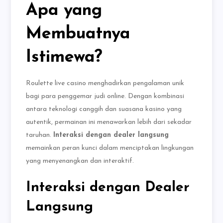
Apa yang
Membuatnya
Istimewa?
Roulette live casino menghadirkan pengalaman unik
bagi para penggemar judi online. Dengan kombinasi
antara teknologi canggih dan suasana kasino yang
autentik, permainan ini menawarkan lebih dari sekadar
taruhan.
Interaksi dengan dealer langsung
memainkan peran kunci dalam menciptakan lingkungan
yang menyenangkan dan interaktif.
Interaksi dengan Dealer
Langsung