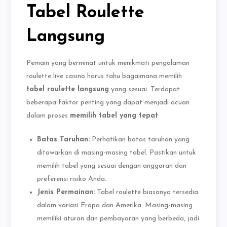
Tabel Roulette
Langsung
Pemain yang berminat untuk menikmati pengalaman
roulette live casino harus tahu bagaimana memilih
tabel roulette langsung
yang sesuai. Terdapat
beberapa faktor penting yang dapat menjadi acuan
dalam proses
memilih tabel yang tepat
:
Batas Taruhan:
Perhatikan batas taruhan yang
ditawarkan di masing-masing tabel. Pastikan untuk
memilih tabel yang sesuai dengan anggaran dan
preferensi risiko Anda.
Jenis Permainan:
Tabel roulette biasanya tersedia
dalam variasi Eropa dan Amerika. Masing-masing
memiliki aturan dan pembayaran yang berbeda, jadi