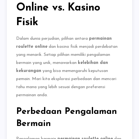
Online vs. Kasino
Fisik
Dalam dunia perjudian, pilihan antara
permainan
roulette online
dan kasino fisik menjadi perdebatan
yang menarik. Setiap pilihan memiliki pengalaman
bermain yang unik, menawarkan
kelebihan dan
kekurangan
yang bisa memengaruhi keputusan
pemain. Mari kita eksplorasi perbedaan dan mencari
tahu mana yang lebih sesuai dengan preferensi
permainan anda.
Perbedaan Pengalaman
Bermain
Pengalaman bermain
permainan roulette online
dan