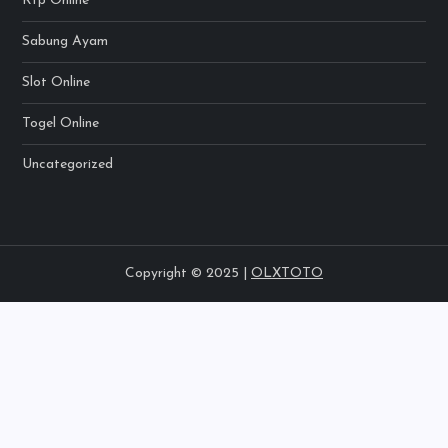
Rtp Online
Sabung Ayam
Slot Online
Togel Online
Uncategorized
Copyright © 2025 |
OLXTOTO