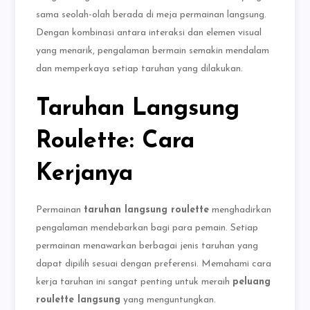
sama seolah-olah berada di meja permainan langsung.
Dengan kombinasi antara interaksi dan elemen visual
yang menarik, pengalaman bermain semakin mendalam
dan memperkaya setiap taruhan yang dilakukan.
Taruhan Langsung
Roulette: Cara
Kerjanya
Permainan
taruhan langsung roulette
menghadirkan
pengalaman mendebarkan bagi para pemain. Setiap
permainan menawarkan berbagai jenis taruhan yang
dapat dipilih sesuai dengan preferensi. Memahami cara
kerja taruhan ini sangat penting untuk meraih
peluang
roulette langsung
yang menguntungkan.