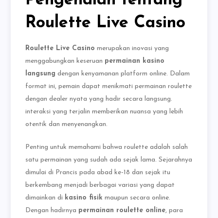
Pengenalan tentang
Roulette Live Casino
Roulette Live Casino
merupakan inovasi yang
menggabungkan keseruan
permainan kasino
langsung
dengan kenyamanan platform online. Dalam
format ini, pemain dapat menikmati permainan roulette
dengan dealer nyata yang hadir secara langsung.
interaksi yang terjalin memberikan nuansa yang lebih
otentik dan menyenangkan.
Penting untuk memahami bahwa roulette adalah salah
satu permainan yang sudah ada sejak lama. Sejarahnya
dimulai di Prancis pada abad ke-18 dan sejak itu
berkembang menjadi berbagai variasi yang dapat
dimainkan di
kasino fisik
maupun secara online.
Dengan hadirnya
permainan roulette online
, para