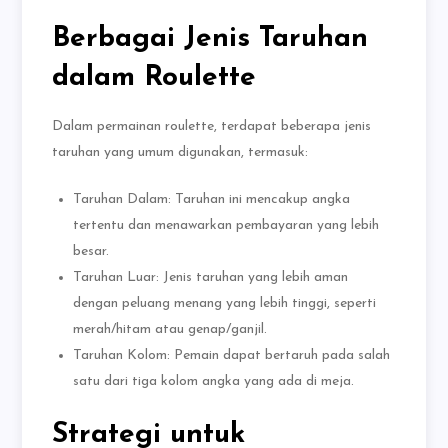
Berbagai Jenis Taruhan
dalam Roulette
Dalam permainan roulette, terdapat beberapa jenis
taruhan yang umum digunakan, termasuk:
Taruhan Dalam: Taruhan ini mencakup angka
tertentu dan menawarkan pembayaran yang lebih
besar.
Taruhan Luar: Jenis taruhan yang lebih aman
dengan peluang menang yang lebih tinggi, seperti
merah/hitam atau genap/ganjil.
Taruhan Kolom: Pemain dapat bertaruh pada salah
satu dari tiga kolom angka yang ada di meja.
Strategi untuk