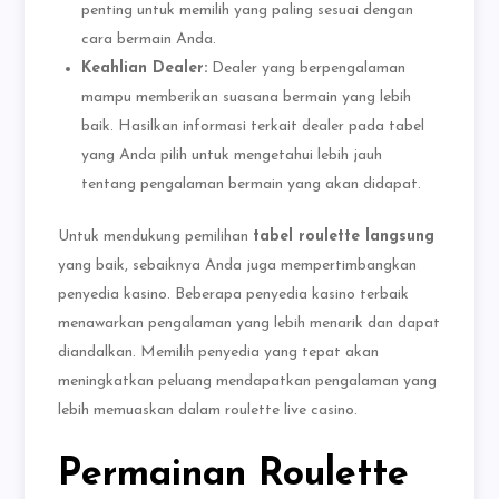
penting untuk memilih yang paling sesuai dengan
cara bermain Anda.
Keahlian Dealer:
Dealer yang berpengalaman
mampu memberikan suasana bermain yang lebih
baik. Hasilkan informasi terkait dealer pada tabel
yang Anda pilih untuk mengetahui lebih jauh
tentang pengalaman bermain yang akan didapat.
Untuk mendukung pemilihan
tabel roulette langsung
yang baik, sebaiknya Anda juga mempertimbangkan
penyedia kasino. Beberapa penyedia kasino terbaik
menawarkan pengalaman yang lebih menarik dan dapat
diandalkan. Memilih penyedia yang tepat akan
meningkatkan peluang mendapatkan pengalaman yang
lebih memuaskan dalam roulette live casino.
Permainan Roulette