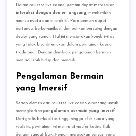
Dalam roulette live casino, pemain dapat merasakan
interaksi dengan dealer langsung
, memberikan
nuansa nyata dan interaktif. Para pemain dapat
bertanya, berkomunikasi, dan bahkan bersaing dengan
dealer yang ramah. Hal ini menciptakan konektivitas
yang tidak bisa ditemukan dalam permainan kasino
tradisional. Dengan demikian, pengalaman bermain
menjadi lebih hidup dan menarik.
Pengalaman Bermain
yang Imersif
Setiap elemen dari roulette live casino dirancang untuk
meningkatkan
pengalaman bermain yang imersif
.
Dari grafis berkualitas tinggi hingga efek suara yang
realistis, permainan ini meniru atmosfer kasino fisik
dengan sangat baik. Pemain merasakan sensasi yang