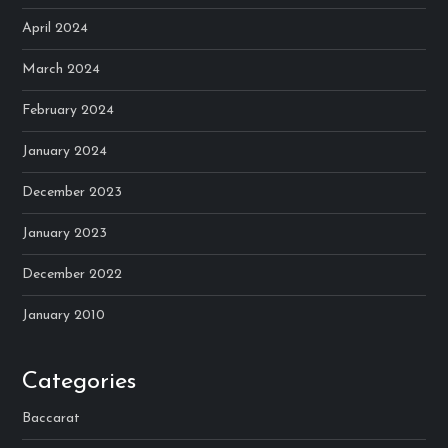
April 2024
March 2024
February 2024
January 2024
December 2023
January 2023
December 2022
January 2010
Categories
Baccarat