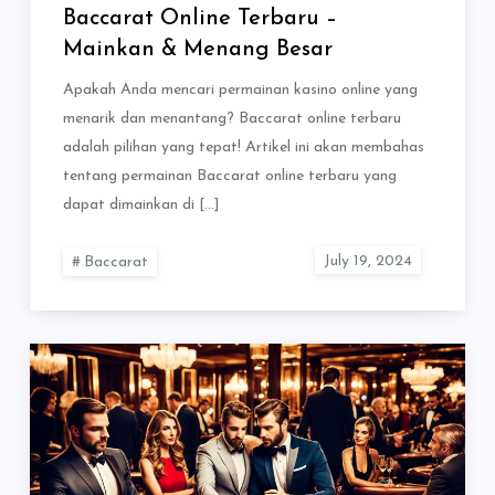
Baccarat Online Terbaru –
Mainkan & Menang Besar
Apakah Anda mencari permainan kasino online yang
menarik dan menantang? Baccarat online terbaru
adalah pilihan yang tepat! Artikel ini akan membahas
tentang permainan Baccarat online terbaru yang
dapat dimainkan di […]
Baccarat