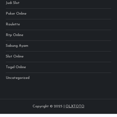
Judi Slot
Poker Online
Roulette
Rtp Online
Sabung Ayam
Slot Online
Togel Online
Uncategorized
Copyright © 2025 |
OLXTOTO