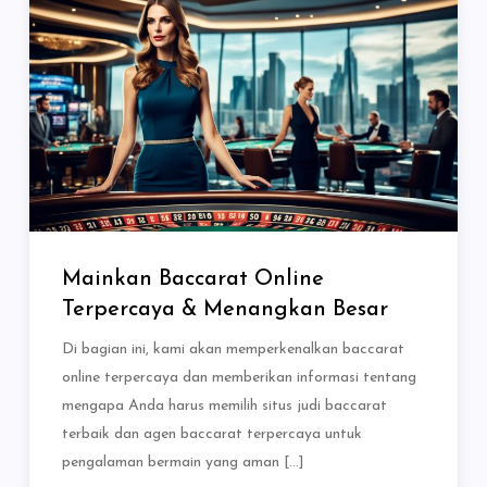
Mainkan Baccarat Online
Terpercaya & Menangkan Besar
Di bagian ini, kami akan memperkenalkan baccarat
online terpercaya dan memberikan informasi tentang
mengapa Anda harus memilih situs judi baccarat
terbaik dan agen baccarat terpercaya untuk
pengalaman bermain yang aman […]