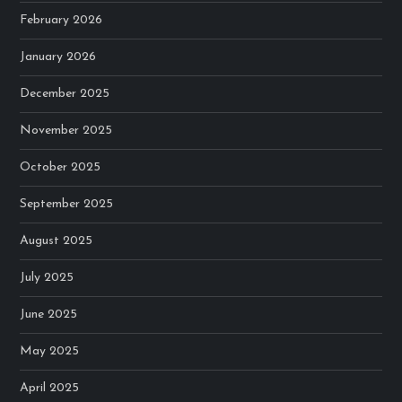
February 2026
January 2026
December 2025
November 2025
October 2025
September 2025
August 2025
July 2025
June 2025
May 2025
April 2025