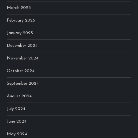
March 2025
February 2025
January 2025
December 2024
November 2024
October 2024
September 2024
August 2024
July 2024
June 2024
May 2024