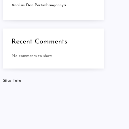
Analisis Dan Pertimbangannya
Recent Comments
No comments to show.
Situs Toto