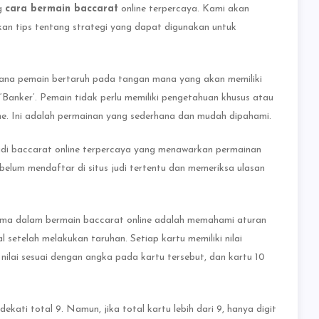
ng
cara bermain baccarat
online terpercaya. Kami akan
kan tips tentang strategi yang dapat digunakan untuk
mana pemain bertaruh pada tangan mana yang akan memiliki
n ‘Banker’. Pemain tidak perlu memiliki pengetahuan khusus atau
e. Ini adalah permainan yang sederhana dan mudah dipahami.
judi baccarat online terpercaya yang menawarkan permainan
belum mendaftar di situs judi tertentu dan memeriksa ulasan
tama dalam bermain baccarat online adalah memahami aturan
 setelah melakukan taruhan. Setiap kartu memiliki nilai
ki nilai sesuai dengan angka pada kartu tersebut, dan kartu 10
ti total 9. Namun, jika total kartu lebih dari 9, hanya digit