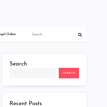
Search
ogel Online
for:
Search
SEARCH
Recent Posts