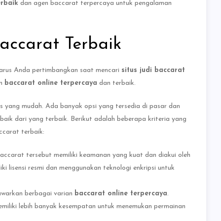
erbaik
dan agen baccarat terpercaya untuk pengalaman
accarat Terbaik
 harus Anda pertimbangkan saat mencari
situs judi baccarat
in
baccarat online terpercaya
dan terbaik.
s yang mudah. Ada banyak opsi yang tersedia di pasar dan
ik dari yang terbaik. Berikut adalah beberapa kriteria yang
ccarat terbaik:
accarat tersebut memiliki keamanan yang kuat dan diakui oleh
iki lisensi resmi dan menggunakan teknologi enkripsi untuk
nawarkan berbagai varian
baccarat online terpercaya
.
emiliki lebih banyak kesempatan untuk menemukan permainan