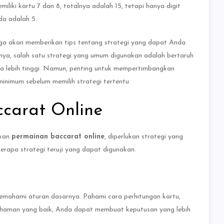
iliki kartu 7 dan 8, totalnya adalah 15, tetapi hanya digit
nda adalah 5.
uga akan memberikan tips tentang strategi yang dapat Anda
ya, salah satu strategi yang umum digunakan adalah bertaruh
a lebih tinggi. Namun, penting untuk mempertimbangkan
minimum sebelum memilih strategi tertentu.
carat Online
gkan
permainan baccarat online
, diperlukan strategi yang
erapa strategi teruji yang dapat digunakan.
emahami aturan dasarnya. Pahami cara perhitungan kartu,
emahaman yang baik, Anda dapat membuat keputusan yang lebih