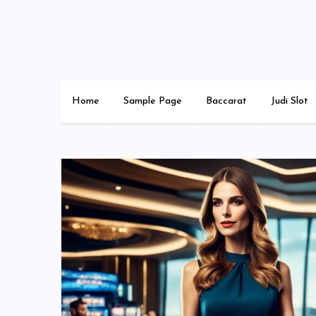
Skip
to
content
Home
Sample Page
Baccarat
Judi Slot