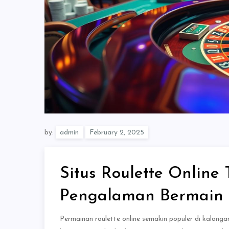
by:
admin
Situs Roulette Online
Pengalaman Bermain
Permainan roulette online semakin populer di kalan