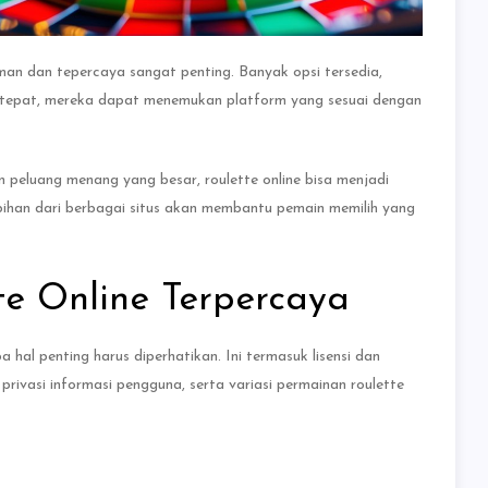
man dan tepercaya sangat penting. Banyak opsi tersedia,
 tepat, mereka dapat menemukan platform yang sesuai dengan
eluang menang yang besar, roulette online bisa menjadi
ebihan dari berbagai situs akan membantu pemain memilih yang
te Online Terpercaya
a hal penting harus diperhatikan. Ini termasuk lisensi dan
privasi informasi pengguna, serta variasi permainan roulette