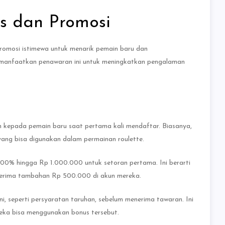
 dan Promosi
promosi istimewa untuk menarik pemain baru dan
manfaatkan penawaran ini untuk meningkatkan pengalaman
 kepada pemain baru saat pertama kali mendaftar. Biasanya,
yang bisa digunakan dalam permainan roulette.
00% hingga Rp 1.000.000 untuk setoran pertama. Ini berarti
erima tambahan Rp 500.000 di akun mereka.
, seperti persyaratan taruhan, sebelum menerima tawaran. Ini
eka bisa menggunakan bonus tersebut.