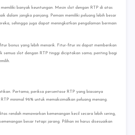
i memiliki banyak keuntungan. Mesin slot dengan RTP di atas
ik dalam jangka panjang. Pemain memiliki peluang lebih besar
ereka, sehingga juga dapat meningkatkan pengalaman bermain
fitur bonus yang lebih menarik. Fitur-fitur ini dapat memberikan
ak semua slot dengan RTP tinggi diciptakan sama; penting bagi
milih.
hatikan. Pertama, periksa persentase RTP yang biasanya
gan RTP minimal 96% untuk memaksimalkan peluang menang.
tilitas rendah menawarkan kemenangan kecil secara lebih sering,
emenangan besar tetapi jarang. Pilihan ini harus disesuaikan