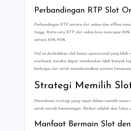
Perbandingan RTP Slot On
Perbandingan RTP antara slot online dan offline me
tinggi. Rata-rata RTP slot online bisa mencapai 96% at
antara 85%-90%.
Hal ini disebabkan oleh biaya operasional yang lebih r
overhead, mereka dapat memberikan lebih banyak kep
berbagai slot untuk memaksimalkan potensi kemenan
Strategi Memilih Sl
Memahami strategi yang tepat dalam memilih mesin 
untuk meraih kemenangan. Berikut adalah dua fokus u
Manfaat Bermain Slot den