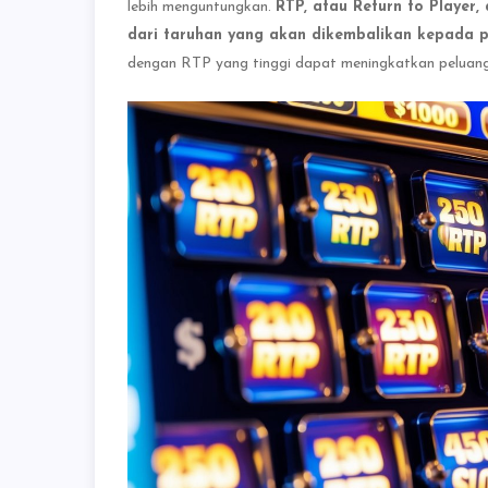
lebih menguntungkan.
RTP, atau Return to Player
dari taruhan yang akan dikembalikan kepada 
dengan RTP yang tinggi dapat meningkatkan peluang