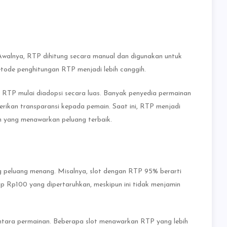
 Awalnya, RTP dihitung secara manual dan digunakan untuk
etode penghitungan RTP menjadi lebih canggih.
, RTP mulai diadopsi secara luas. Banyak penyedia permainan
rikan transparansi kepada pemain. Saat ini, RTP menjadi
n yang menawarkan peluang terbaik.
 peluang menang. Misalnya, slot dengan RTP 95% berarti
 Rp100 yang dipertaruhkan, meskipun ini tidak menjamin
antara permainan. Beberapa slot menawarkan RTP yang lebih