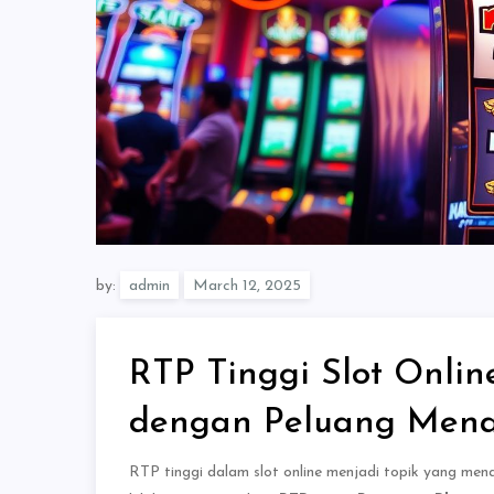
by:
admin
RTP Tinggi Slot Onli
dengan Peluang Mena
RTP tinggi dalam slot online menjadi topik yang me