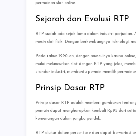
permainan slot online.
Sejarah dan Evolusi RTP
RTP sudah ada sejak lama dalam industri perjudian.
mesin slot fisik. Dengan berkembangnya teknologi, m
Pada tahun 1990-an, dengan munculnya kasino online
mulai meluncurkan slot dengan RTP yang jelas, membe
standar industri, membantu pemain memilih permaina
Prinsip Dasar RTP
Prinsip dasar RTP adalah memberi gambaran tentang
pemain dapat mengharapkan kembali Rp95 dari setiap
kemenangan dalam jangka pendek.
RTP diukur dalam persentase dan dapat bervariasi 