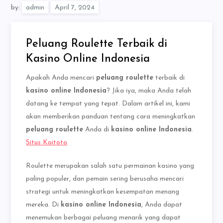
by:
admin
Peluang Roulette Terbaik di
Kasino Online Indonesia
Apakah Anda mencari
peluang roulette
terbaik di
kasino online Indonesia
? Jika iya, maka Anda telah
datang ke tempat yang tepat. Dalam artikel ini, kami
akan memberikan panduan tentang cara meningkatkan
peluang roulette
Anda di
kasino online Indonesia
.
Situs Koitoto
Roulette merupakan salah satu permainan kasino yang
paling populer, dan pemain sering berusaha mencari
strategi untuk meningkatkan kesempatan menang
mereka. Di
kasino online Indonesia
, Anda dapat
menemukan berbagai peluang menarik yang dapat