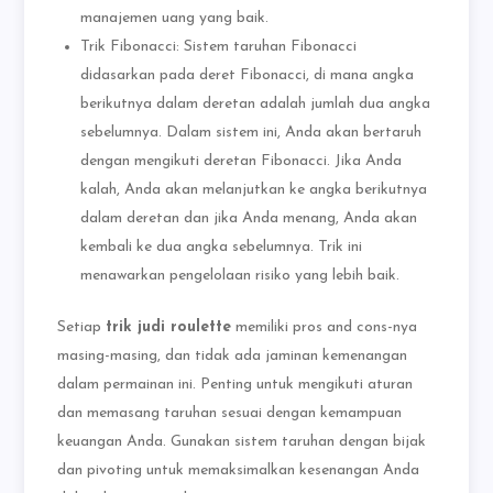
manajemen uang yang baik.
Trik Fibonacci: Sistem taruhan Fibonacci
didasarkan pada deret Fibonacci, di mana angka
berikutnya dalam deretan adalah jumlah dua angka
sebelumnya. Dalam sistem ini, Anda akan bertaruh
dengan mengikuti deretan Fibonacci. Jika Anda
kalah, Anda akan melanjutkan ke angka berikutnya
dalam deretan dan jika Anda menang, Anda akan
kembali ke dua angka sebelumnya. Trik ini
menawarkan pengelolaan risiko yang lebih baik.
Setiap
trik judi roulette
memiliki pros and cons-nya
masing-masing, dan tidak ada jaminan kemenangan
dalam permainan ini. Penting untuk mengikuti aturan
dan memasang taruhan sesuai dengan kemampuan
keuangan Anda. Gunakan sistem taruhan dengan bijak
dan pivoting untuk memaksimalkan kesenangan Anda