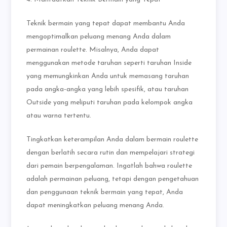
Teknik bermain yang tepat dapat membantu Anda
mengoptimalkan peluang menang Anda dalam
permainan roulette. Misalnya, Anda dapat
menggunakan metode taruhan seperti taruhan Inside
yang memungkinkan Anda untuk memasang taruhan
pada angka-angka yang lebih spesifik, atau taruhan
Outside yang meliputi taruhan pada kelompok angka
atau warna tertentu.
Tingkatkan keterampilan Anda dalam bermain roulette
dengan berlatih secara rutin dan mempelajari strategi
dari pemain berpengalaman. Ingatlah bahwa roulette
adalah permainan peluang, tetapi dengan pengetahuan
dan penggunaan teknik bermain yang tepat, Anda
dapat meningkatkan peluang menang Anda.