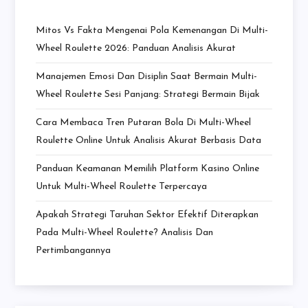
Mitos Vs Fakta Mengenai Pola Kemenangan Di Multi-
Wheel Roulette 2026: Panduan Analisis Akurat
Manajemen Emosi Dan Disiplin Saat Bermain Multi-
Wheel Roulette Sesi Panjang: Strategi Bermain Bijak
Cara Membaca Tren Putaran Bola Di Multi-Wheel
Roulette Online Untuk Analisis Akurat Berbasis Data
Panduan Keamanan Memilih Platform Kasino Online
Untuk Multi-Wheel Roulette Terpercaya
Apakah Strategi Taruhan Sektor Efektif Diterapkan
Pada Multi-Wheel Roulette? Analisis Dan
Pertimbangannya