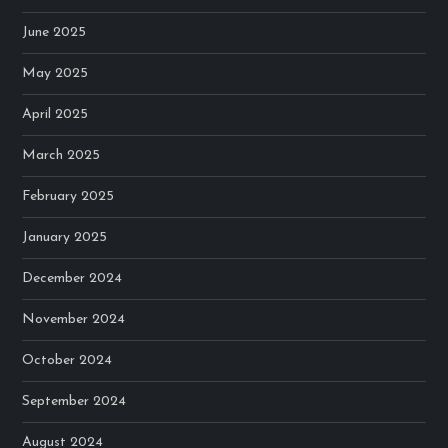
June 2025
May 2025
April 2025
March 2025
February 2025
January 2025
December 2024
November 2024
October 2024
September 2024
August 2024