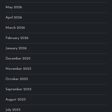
May 2026
April 2026
March 2026
February 2026
January 2026
December 2025
November 2025
October 2025
September 2025
August 2025
July 2025