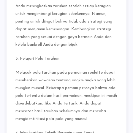
Anda meningkatkan taruhan setelah setiap kerugian
untuk mengimbangi kerugian sebelumnya. Namun,
penting untuk diingat bahwa tidak ada strategi yang
dapat menjamin kemenangan. Kembangkan strategi
taruhan yang sesuai dengan gaya bermain Anda dan
kelola bankroll Anda dengan bijak.
3. Pelajari Pola Taruhan
Melacak pola taruhan pada permainan roulette dapat
memberikan wawasan tentang angka-angka yang lebih
mungkin muncul. Beberapa pemain percaya bahwa ada
pola tertentu dalam hasil permainan, meskipun ini masih
diperdebatkan. Jika Anda tertarik, Anda dapat
mencatat hasil taruhan sebelumnya dan mencoba
mengidentifikasi pola-pola yang muncul.
4. Manfaatkan Teknik Bermain yang Tepat