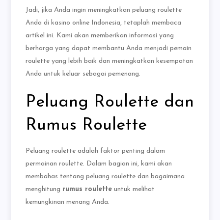
Jadi, jika Anda ingin meningkatkan peluang roulette
Anda di kasino online Indonesia, tetaplah membaca
artikel ini. Kami akan memberikan informasi yang
berharga yang dapat membantu Anda menjadi pemain
roulette yang lebih baik dan meningkatkan kesempatan
Anda untuk keluar sebagai pemenang.
Peluang Roulette dan
Rumus Roulette
Peluang roulette adalah faktor penting dalam
permainan roulette. Dalam bagian ini, kami akan
membahas tentang peluang roulette dan bagaimana
menghitung
rumus roulette
untuk melihat
kemungkinan menang Anda.