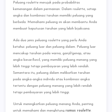
Peluang roulette merujuk pada probabilitas
kemenangan dalam permainan. Dalam roulette, setiap
angka dan kombinasi taruhan memiliki peluang yang
berbeda. Memahami peluang ini akan membantu Anda
membuat keputusan taruhan yang lebih bijaksana.
Ada dua jenis peluang roulette yang perlu Anda
ketahui: peluang luar dan peluang dalam. Peluang luar
mencakup taruhan pada warna, ganjil/genap, atau
angka besar/kecil, yang memiliki peluang menang yang
lebih tinggi tetapi pembayaran yang lebih rendah.
Sementara itu, peluang dalam melibatkan taruhan
pada angka-angka individu atau kombinasi angka
tertentu dengan peluang menang yang lebih rendah
tetapi pembayaran yang lebih tinggi.
Untuk meningkatkan peluang menang Anda, penting
untuk memahami dan menghitung
rumus roulette
.