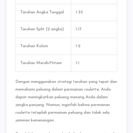
Taruhan Angka Tunggal
1:35
Taruhan Split (2 angka)
1:17
Taruhan Kolom
1:2
Taruhan Merah/Hitam
1:1
Dengan menggunakan strategi taruhan yang tepat dan
memahami peluang dalam permainan roulette, Anda
dapat meningkatkan peluang menang Anda dalam
jangka panjang. Namun, ingatlah bahwa permainan
roulette tetaplah permainan peluang dan tidak ada
jaminan kemenangan.