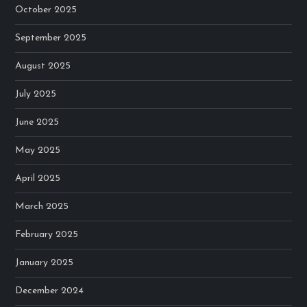
October 2025
September 2025
August 2025
July 2025
June 2025
May 2025
April 2025
March 2025
February 2025
January 2025
December 2024