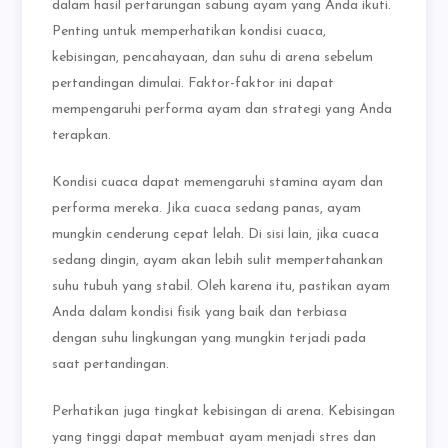
dalam hasil pertarungan sabung ayam yang Anda ikuti.
Penting untuk memperhatikan kondisi cuaca,
kebisingan, pencahayaan, dan suhu di arena sebelum
pertandingan dimulai. Faktor-faktor ini dapat
mempengaruhi performa ayam dan strategi yang Anda
terapkan.
Kondisi cuaca dapat memengaruhi stamina ayam dan
performa mereka. Jika cuaca sedang panas, ayam
mungkin cenderung cepat lelah. Di sisi lain, jika cuaca
sedang dingin, ayam akan lebih sulit mempertahankan
suhu tubuh yang stabil. Oleh karena itu, pastikan ayam
Anda dalam kondisi fisik yang baik dan terbiasa
dengan suhu lingkungan yang mungkin terjadi pada
saat pertandingan.
Perhatikan juga tingkat kebisingan di arena. Kebisingan
yang tinggi dapat membuat ayam menjadi stres dan