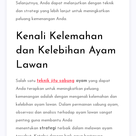
Selanjutnya, Anda dapat melanjutkan dengan teknik
dan strategi yang lebih lanjut untuk meningkatkan
peluang kemenangan Anda.
Kenali Kelemahan
dan Kelebihan Ayam
Lawan
Salah satu
teknik jitu sabung
ayam
yang dapat
Anda terapkan untuk meningkatkan peluang
kemenangan adalah dengan mengenali kelemahan dan
kelebihan ayam lawan. Dalam permainan sabung ayam,
observasi dan analisis terhadap ayam lawan sangat
penting guna membantu Anda
menentukan
strategi
terbaik dalam melawan ayam