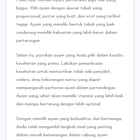
Pada saat memilih ayam, perhatikan juga fisik yang
bagus. Pilih ayam dengan ukuran tubuh yang
proporsional, postur yang kuat, dan otot yang terlihat
tegap. Ayam yang memiliki bentuk tubuh yang baik
cenderung memiliki kekuatan yang lebih besar dalam
pertarungan.
Selain itu, pastikan ayam yang Anda pilih dalam kondisi
kesehatan yang prima. Lakukan pemeriksaan
kesehatan untuk memastikan tidak ada penyakit,
cedera, atau kekurangan nutrisi yang dapat
mempengaruhi performa ayam dalam pertandingan.
Ayam yang sehat akan memiliki stamina yang lebih baik
dan mampu bertarung dengan lebih optimal.
Dengan memilih ayam yang berkualitas dan bertenaga,
Anda telah mengambil langkah awal yang penting
dalam meraih kemenangan dalam sabung ayam.