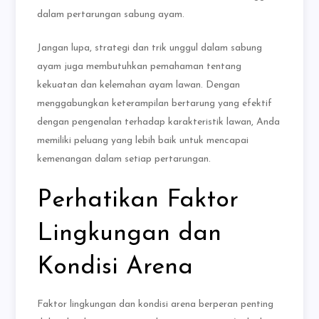
dalam pertarungan sabung ayam.
Jangan lupa, strategi dan trik unggul dalam sabung
ayam juga membutuhkan pemahaman tentang
kekuatan dan kelemahan ayam lawan. Dengan
menggabungkan keterampilan bertarung yang efektif
dengan pengenalan terhadap karakteristik lawan, Anda
memiliki peluang yang lebih baik untuk mencapai
kemenangan dalam setiap pertarungan.
Perhatikan Faktor
Lingkungan dan
Kondisi Arena
Faktor lingkungan dan kondisi arena berperan penting