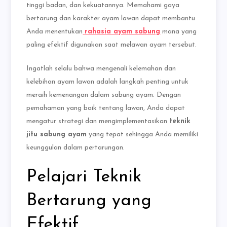
tinggi badan, dan kekuatannya. Memahami gaya
bertarung dan karakter ayam lawan dapat membantu
Anda menentukan
rahasia ayam sabung
mana yang
paling efektif digunakan saat melawan ayam tersebut.
Ingatlah selalu bahwa mengenali kelemahan dan
kelebihan ayam lawan adalah langkah penting untuk
meraih kemenangan dalam sabung ayam. Dengan
pemahaman yang baik tentang lawan, Anda dapat
mengatur strategi dan mengimplementasikan
teknik
jitu sabung ayam
yang tepat sehingga Anda memiliki
keunggulan dalam pertarungan.
Pelajari Teknik
Bertarung yang
Efektif