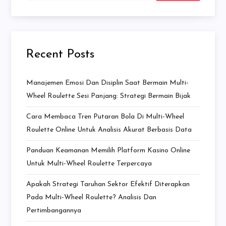
Recent Posts
Manajemen Emosi Dan Disiplin Saat Bermain Multi-
Wheel Roulette Sesi Panjang: Strategi Bermain Bijak
Cara Membaca Tren Putaran Bola Di Multi-Wheel
Roulette Online Untuk Analisis Akurat Berbasis Data
Panduan Keamanan Memilih Platform Kasino Online
Untuk Multi-Wheel Roulette Terpercaya
Apakah Strategi Taruhan Sektor Efektif Diterapkan
Pada Multi-Wheel Roulette? Analisis Dan
Pertimbangannya