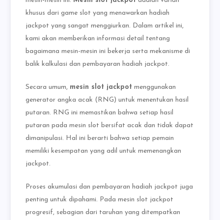
mesin-mesin ini.
Mesin slot jackpot
adalah varian
khusus dari game slot yang menawarkan hadiah
jackpot yang sangat menggiurkan. Dalam artikel ini,
kami akan memberikan informasi detail tentang
bagaimana mesin-mesin ini bekerja serta mekanisme di
balik kalkulasi dan pembayaran hadiah jackpot.
Secara umum,
mesin slot jackpot
menggunakan
generator angka acak (RNG) untuk menentukan hasil
putaran. RNG ini memastikan bahwa setiap hasil
putaran pada mesin slot bersifat acak dan tidak dapat
dimanipulasi. Hal ini berarti bahwa setiap pemain
memiliki kesempatan yang adil untuk memenangkan
jackpot.
Proses akumulasi dan pembayaran hadiah jackpot juga
penting untuk dipahami. Pada mesin slot jackpot
progresif, sebagian dari taruhan yang ditempatkan