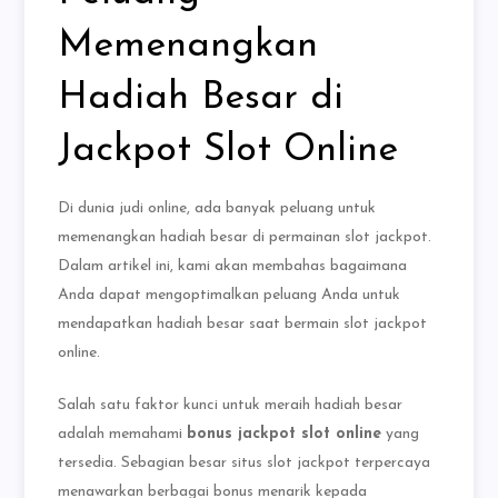
Memenangkan
Hadiah Besar di
Jackpot Slot Online
Di dunia judi online, ada banyak peluang untuk
memenangkan hadiah besar di permainan slot jackpot.
Dalam artikel ini, kami akan membahas bagaimana
Anda dapat mengoptimalkan peluang Anda untuk
mendapatkan hadiah besar saat bermain slot jackpot
online.
Salah satu faktor kunci untuk meraih hadiah besar
adalah memahami
bonus jackpot slot online
yang
tersedia. Sebagian besar situs slot jackpot terpercaya
menawarkan berbagai bonus menarik kepada