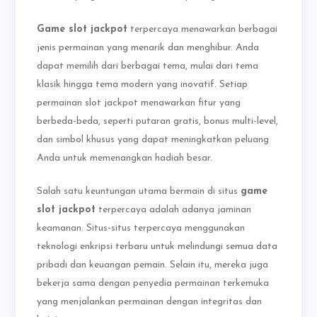
Game slot jackpot
terpercaya menawarkan berbagai
jenis permainan yang menarik dan menghibur. Anda
dapat memilih dari berbagai tema, mulai dari tema
klasik hingga tema modern yang inovatif. Setiap
permainan slot jackpot menawarkan fitur yang
berbeda-beda, seperti putaran gratis, bonus multi-level,
dan simbol khusus yang dapat meningkatkan peluang
Anda untuk memenangkan hadiah besar.
Salah satu keuntungan utama bermain di situs
game
slot jackpot
terpercaya adalah adanya jaminan
keamanan. Situs-situs terpercaya menggunakan
teknologi enkripsi terbaru untuk melindungi semua data
pribadi dan keuangan pemain. Selain itu, mereka juga
bekerja sama dengan penyedia permainan terkemuka
yang menjalankan permainan dengan integritas dan