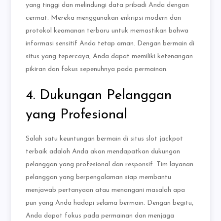
yang tinggi dan melindungi data pribadi Anda dengan
cermat. Mereka menggunakan enkripsi modern dan
protokol keamanan terbaru untuk memastikan bahwa
informasi sensitif Anda tetap aman. Dengan bermain di
situs yang tepercaya, Anda dapat memiliki ketenangan
pikiran dan fokus sepenuhnya pada permainan.
4. Dukungan Pelanggan
yang Profesional
Salah satu keuntungan bermain di situs slot jackpot
terbaik adalah Anda akan mendapatkan dukungan
pelanggan yang profesional dan responsif. Tim layanan
pelanggan yang berpengalaman siap membantu
menjawab pertanyaan atau menangani masalah apa
pun yang Anda hadapi selama bermain. Dengan begitu,
Anda dapat fokus pada permainan dan menjaga