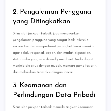
2. Pengalaman Pengguna
yang Ditingkatkan
Situs slot jackpot terbaik juga menawarkan
pengalaman pengguna yang sangat baik. Mereka
secara teratur memperbarui perangkat lunak mereka
agar selalu responsif, cepat, dan mudah digunakan.
Antarmuka yang user-friendly membuat Anda dapat
menjelajahi situs dengan mudah, mencari game favorit,
dan melakukan transaksi dengan lancar.
3. Keamanan dan
Perlindungan Data Pribadi
Situs slot jackpot terbaik memiliki tingkat keamanan