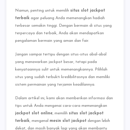
Namun, penting untuk memilih
situs slot jackpot
terbaik
agar peluang Anda memenangkan hadiah
terbesar semakin tinggi. Dengan bermain di situs yang
terpercaya dan terbaik, Anda akan mendapatkan
pengalaman bermain yang aman dan fair.
Jangan sampai tertipu dengan situs-situs abal-abal
yang menawarkan jackpot besar, tetapi pada
kenyataannya sulit untuk memenangkannya. Pilihlah
situs yang sudah terbukti kredibilitasnya dan memiliki
sistem permainan yang terjamin keadilannya.
Dalam artikel ini, kami akan memberikan informasi dan
tips untuk Anda mengenai cara-cara memenangkan
jackpot slot online
, memilih
situs slot jackpot
terbaik
, mengenal
mesin slot jackpot
dengan lebih
dekat, dan masih banyak lagi yang akan membantu