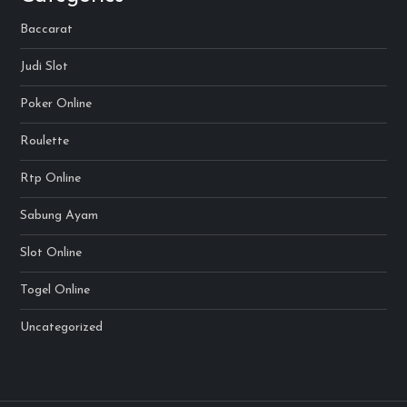
Baccarat
Judi Slot
Poker Online
Roulette
Rtp Online
Sabung Ayam
Slot Online
Togel Online
Uncategorized