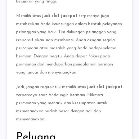
kejujuran yang tinggi.
Memilih situs
judi slot jackpot
terpercaya juga
memberikan Anda keuntungan dalam bentuk pelayanan
pelanggan yang baik. Tim dukungan pelanggan yang
responsif akan siap membantu Anda dengan segala
pertanyaan atau masalah yang Anda hadapi selama
bermain. Dengan begitu, Anda dapat fokus pada
permainan dan mendapatkan pengalaman bermain
yang lancar dan menyenangkan.
Jadi, jangan ragu untuk memilih situs
judi slot jackpot
terpercaya saat Anda ingin bermain. Nikmati
permainan yang menarik dan kesempatan untuk
memenangkan hadiah besar dengan adil dan
menyenangkan.
Peluang