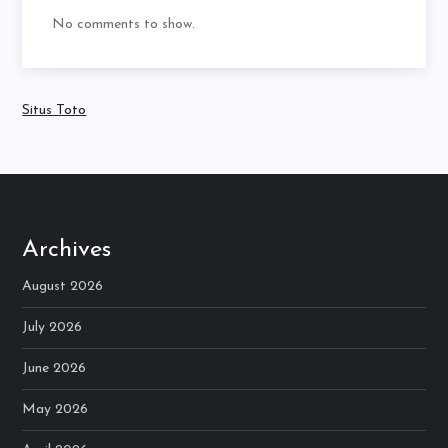
No comments to show.
Situs Toto
Archives
August 2026
July 2026
June 2026
May 2026