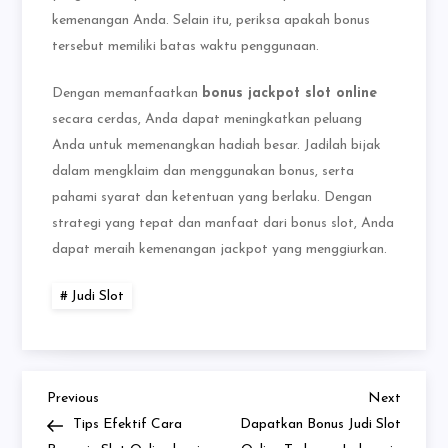
kemenangan Anda. Selain itu, periksa apakah bonus
tersebut memiliki batas waktu penggunaan.
Dengan memanfaatkan
bonus jackpot slot online
secara cerdas, Anda dapat meningkatkan peluang
Anda untuk memenangkan hadiah besar. Jadilah bijak
dalam mengklaim dan menggunakan bonus, serta
pahami syarat dan ketentuan yang berlaku. Dengan
strategi yang tepat dan manfaat dari bonus slot, Anda
dapat meraih kemenangan jackpot yang menggiurkan.
Judi Slot
Previous
Next
Post
Previous
Next
Post
Post
Tips Efektif Cara
Dapatkan Bonus Judi Slot