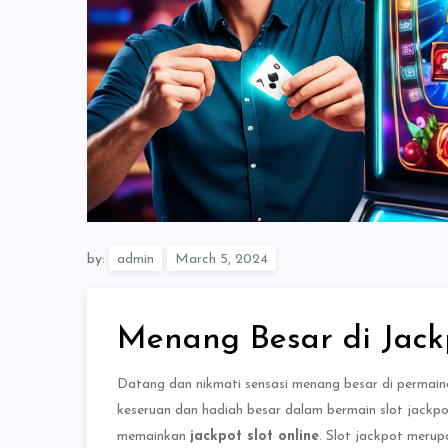
by:
admin
Menang Besar di Jackp
Datang dan nikmati sensasi menang besar di permai
keseruan dan hadiah besar dalam bermain slot jackp
memainkan
jackpot slot online
. Slot jackpot meru