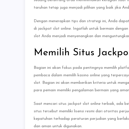
sedang beruntung atau meminimalkan kerugian saat m
taruhan tetap juga menjadi pilihan yang baik jika An
Dengan menerapkan tips dan strategi ini, Anda dap
di jackpot slot online. Ingatlah untuk bermain deng
slot Anda menjadi menyenangkan dan menguntungka
Memilih Situs Jackpo
Bagian ini akan fokus pada pentingnya memilih platf
pembaca dalam memilih kasino online yang terperca
slot. Bagian ini akan memberikan kriteria untuk meng
para pemain memiliki pengalaman bermain yang ama
Saat mencari situs jackpot slot online terbaik, ada 
situs tersebut memiliki lisensi resmi dari otoritas p
kepatuhan terhadap peraturan perjudian yang berlaku.
dan aman untuk digunakan.