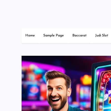
Skip
to
content
Home
Sample Page
Baccarat
Judi Slot