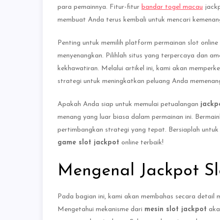
para pemainnya. Fitur-fitur
bandar togel macau
jackp
membuat Anda terus kembali untuk mencari kemenan
Penting untuk memilih platform permainan slot onli
menyenangkan. Pilihlah situs yang terpercaya dan 
kekhawatiran. Melalui artikel ini, kami akan memper
strategi untuk meningkatkan peluang Anda memenan
Apakah Anda siap untuk memulai petualangan
jackp
menang yang luar biasa dalam permainan ini. Bermain
pertimbangkan strategi yang tepat. Bersiaplah unt
game slot jackpot
online terbaik!
Mengenal Jackpot Sl
Pada bagian ini, kami akan membahas secara detail
Mengetahui mekanisme dari
mesin slot jackpot
aka