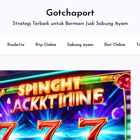
Gotchaport
Strategi Terbaik untuk Bermain Judi Sabung Ayam
Roulette
Rtp Online
Sabung ayam
Slot Online
T