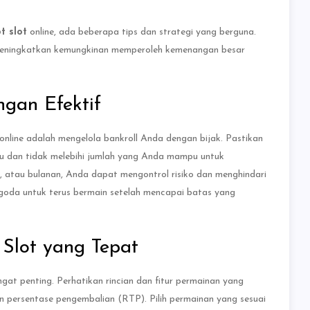
t slot
online, ada beberapa tips dan strategi yang berguna.
 meningkatkan kemungkinan memperoleh kemenangan besar
ngan Efektif
online adalah mengelola bankroll Anda dengan bijak. Pastikan
 dan tidak melebihi jumlah yang Anda mampu untuk
, atau bulanan, Anda dapat mengontrol risiko dan menghindari
ergoda untuk terus bermain setelah mencapai batas yang
 Slot yang Tepat
gat penting. Perhatikan rincian dan fitur permainan yang
 dan persentase pengembalian (RTP). Pilih permainan yang sesuai