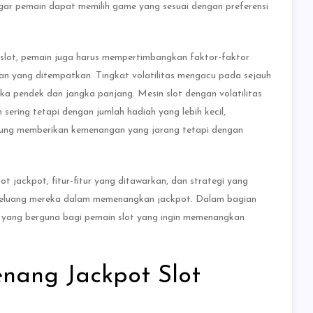
 agar pemain dapat memilih game yang sesuai dengan preferensi
lot, pemain juga harus mempertimbangkan faktor-faktor
ruhan yang ditempatkan. Tingkat volatilitas mengacu pada sejauh
 pendek dan jangka panjang. Mesin slot dengan volatilitas
ering tetapi dengan jumlah hadiah yang lebih kecil,
derung memberikan kemenangan yang jarang tetapi dengan
jackpot, fitur-fitur yang ditawarkan, dan strategi yang
peluang mereka dalam memenangkan jackpot. Dalam bagian
i yang berguna bagi pemain slot yang ingin memenangkan
enang Jackpot Slot