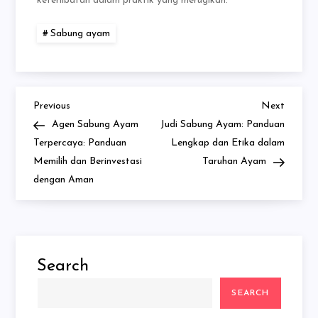
keterlibatan dalam praktik yang merugikan.
Sabung ayam
Previous
Next
Post
Previous
Next
Post
Post
Agen Sabung Ayam
Judi Sabung Ayam: Panduan
navigation
Terpercaya: Panduan
Lengkap dan Etika dalam
Memilih dan Berinvestasi
Taruhan Ayam
dengan Aman
Search
SEARCH