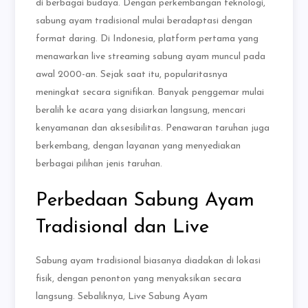
di berbagai budaya. Dengan perkembangan teknologi,
sabung ayam tradisional mulai beradaptasi dengan
format daring. Di Indonesia, platform pertama yang
menawarkan live streaming sabung ayam muncul pada
awal 2000-an. Sejak saat itu, popularitasnya
meningkat secara signifikan. Banyak penggemar mulai
beralih ke acara yang disiarkan langsung, mencari
kenyamanan dan aksesibilitas. Penawaran taruhan juga
berkembang, dengan layanan yang menyediakan
berbagai pilihan jenis taruhan.
Perbedaan Sabung Ayam
Tradisional dan Live
Sabung ayam tradisional biasanya diadakan di lokasi
fisik, dengan penonton yang menyaksikan secara
langsung. Sebaliknya, Live Sabung Ayam