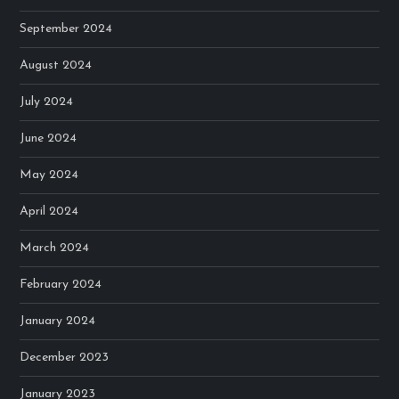
September 2024
August 2024
July 2024
June 2024
May 2024
April 2024
March 2024
February 2024
January 2024
December 2023
January 2023