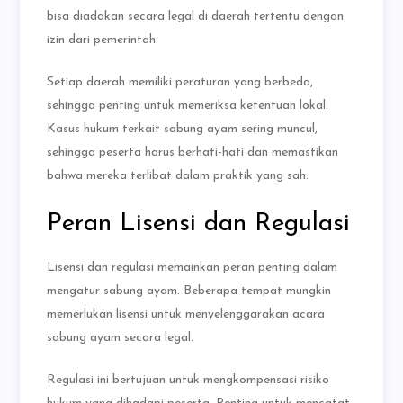
bisa diadakan secara legal di daerah tertentu dengan
izin dari pemerintah.
Setiap daerah memiliki peraturan yang berbeda,
sehingga penting untuk memeriksa ketentuan lokal.
Kasus hukum terkait sabung ayam sering muncul,
sehingga peserta harus berhati-hati dan memastikan
bahwa mereka terlibat dalam praktik yang sah.
Peran Lisensi dan Regulasi
Lisensi dan regulasi memainkan peran penting dalam
mengatur sabung ayam. Beberapa tempat mungkin
memerlukan lisensi untuk menyelenggarakan acara
sabung ayam secara legal.
Regulasi ini bertujuan untuk mengkompensasi risiko