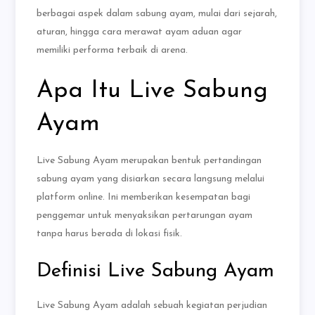
berbagai aspek dalam sabung ayam, mulai dari sejarah,
aturan, hingga cara merawat ayam aduan agar
memiliki performa terbaik di arena.
Apa Itu Live Sabung
Ayam
Live Sabung Ayam merupakan bentuk pertandingan
sabung ayam yang disiarkan secara langsung melalui
platform online. Ini memberikan kesempatan bagi
penggemar untuk menyaksikan pertarungan ayam
tanpa harus berada di lokasi fisik.
Definisi Live Sabung Ayam
Live Sabung Ayam adalah sebuah kegiatan perjudian