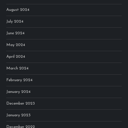
August 2024
July 2024
June 2024
May 2024
April 2024
March 2024
February 2024
January 2024
December 2023
January 2023
December 2022