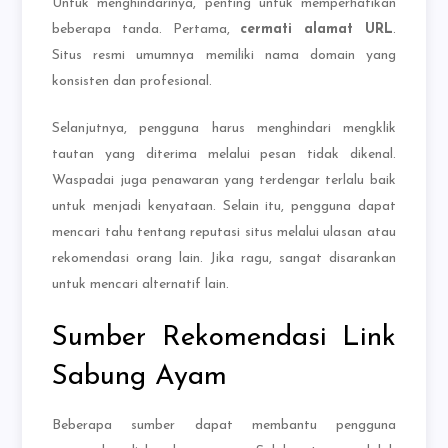
Untuk menghindarinya, penting untuk memperhatikan
beberapa tanda. Pertama,
cermati alamat URL
.
Situs resmi umumnya memiliki nama domain yang
konsisten dan profesional.
Selanjutnya, pengguna harus menghindari mengklik
tautan yang diterima melalui pesan tidak dikenal.
Waspadai juga penawaran yang terdengar terlalu baik
untuk menjadi kenyataan. Selain itu, pengguna dapat
mencari tahu tentang reputasi situs melalui ulasan atau
rekomendasi orang lain. Jika ragu, sangat disarankan
untuk mencari alternatif lain.
Sumber Rekomendasi Link
Sabung Ayam
Beberapa sumber dapat membantu pengguna