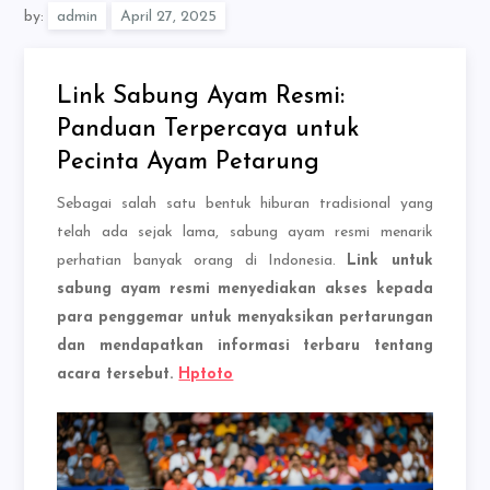
by:
admin
Link Sabung Ayam Resmi:
Panduan Terpercaya untuk
Pecinta Ayam Petarung
Sebagai salah satu bentuk hiburan tradisional yang
telah ada sejak lama, sabung ayam resmi menarik
perhatian banyak orang di Indonesia.
Link untuk
sabung ayam resmi menyediakan akses kepada
para penggemar untuk menyaksikan pertarungan
dan mendapatkan informasi terbaru tentang
acara tersebut.
Hptoto