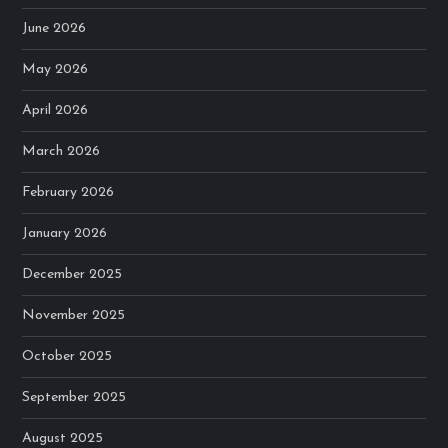
June 2026
May 2026
April 2026
March 2026
February 2026
January 2026
December 2025
November 2025
October 2025
September 2025
August 2025