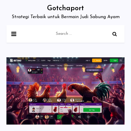
Skip
Gotchaport
to
Strategi Terbaik untuk Bermain Judi Sabung Ayam
content
Search
for: