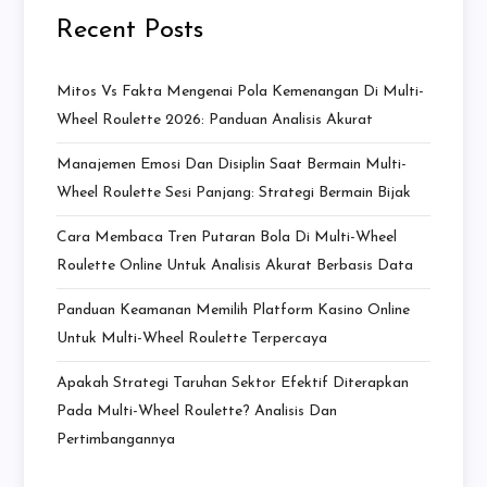
Recent Posts
Mitos Vs Fakta Mengenai Pola Kemenangan Di Multi-
Wheel Roulette 2026: Panduan Analisis Akurat
Manajemen Emosi Dan Disiplin Saat Bermain Multi-
Wheel Roulette Sesi Panjang: Strategi Bermain Bijak
Cara Membaca Tren Putaran Bola Di Multi-Wheel
Roulette Online Untuk Analisis Akurat Berbasis Data
Panduan Keamanan Memilih Platform Kasino Online
Untuk Multi-Wheel Roulette Terpercaya
Apakah Strategi Taruhan Sektor Efektif Diterapkan
Pada Multi-Wheel Roulette? Analisis Dan
Pertimbangannya