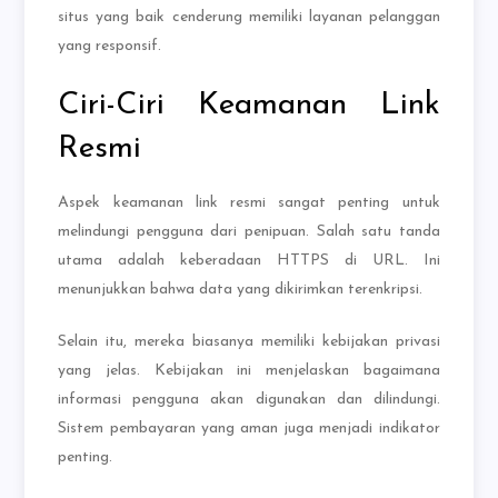
situs yang baik cenderung memiliki layanan pelanggan
yang responsif.
Ciri-Ciri Keamanan Link
Resmi
Aspek keamanan link resmi sangat penting untuk
melindungi pengguna dari penipuan. Salah satu tanda
utama adalah keberadaan HTTPS di URL. Ini
menunjukkan bahwa data yang dikirimkan terenkripsi.
Selain itu, mereka biasanya memiliki kebijakan privasi
yang jelas. Kebijakan ini menjelaskan bagaimana
informasi pengguna akan digunakan dan dilindungi.
Sistem pembayaran yang aman juga menjadi indikator
penting.