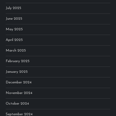
July 2025
June 2025
May 2025
April 2025
March 2025
February 2025
January 2025
December 2024
November 2024
October 2024
September 2024