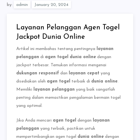
by:
admin
Layanan Pelanggan Agen Togel
Jackpot Dunia Online
Artikel ini membahas tentang pentingnya
layanan
pelanggan
di
agen togel
dunia online
dengan
jackpot terbesar. Temukan informasi mengenai
dukungan responsif
dan
layanan cepat
yang
disediakan oleh
agen togel
terbaik di
dunia online
.
Memiliki
layanan pelanggan
yang baik sangatlah
penting dalam memastikan pengalaman bermain togel
yang optimal.
Jika Anda mencari
agen togel
dengan
layanan
pelanggan
yang terbaik, pastikan untuk
mempertimbangkan agen togel
dunia online
dengan