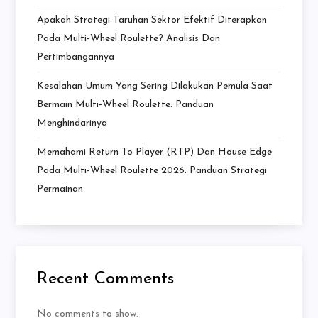
Apakah Strategi Taruhan Sektor Efektif Diterapkan
Pada Multi-Wheel Roulette? Analisis Dan
Pertimbangannya
Kesalahan Umum Yang Sering Dilakukan Pemula Saat
Bermain Multi-Wheel Roulette: Panduan
Menghindarinya
Memahami Return To Player (RTP) Dan House Edge
Pada Multi-Wheel Roulette 2026: Panduan Strategi
Permainan
Recent Comments
No comments to show.