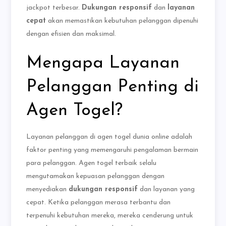
jackpot terbesar.
Dukungan responsif
dan
layanan
cepat
akan memastikan kebutuhan pelanggan dipenuhi
dengan efisien dan maksimal.
Mengapa Layanan
Pelanggan Penting di
Agen Togel?
Layanan pelanggan di agen togel dunia online adalah
faktor penting yang memengaruhi pengalaman bermain
para pelanggan. Agen togel terbaik selalu
mengutamakan kepuasan pelanggan dengan
menyediakan
dukungan responsif
dan layanan yang
cepat. Ketika pelanggan merasa terbantu dan
terpenuhi kebutuhan mereka, mereka cenderung untuk