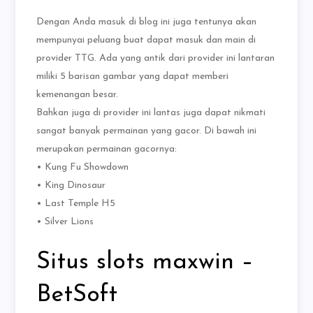
Dengan Anda masuk di blog ini juga tentunya akan
mempunyai peluang buat dapat masuk dan main di
provider TTG. Ada yang antik dari provider ini lantaran
miliki 5 barisan gambar yang dapat memberi
kemenangan besar.
Bahkan juga di provider ini lantas juga dapat nikmati
sangat banyak permainan yang gacor. Di bawah ini
merupakan permainan gacornya:
• Kung Fu Showdown
• King Dinosaur
• Last Temple H5
• Silver Lions
Situs slots maxwin –
BetSoft