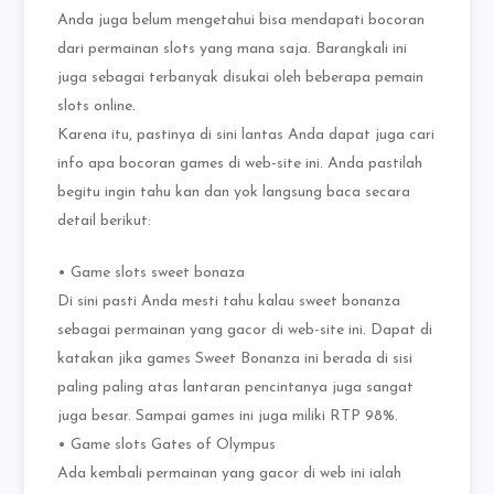
Anda juga belum mengetahui bisa mendapati bocoran
dari permainan slots yang mana saja. Barangkali ini
juga sebagai terbanyak disukai oleh beberapa pemain
slots online.
Karena itu, pastinya di sini lantas Anda dapat juga cari
info apa bocoran games di web-site ini. Anda pastilah
begitu ingin tahu kan dan yok langsung baca secara
detail berikut:
• Game slots sweet bonaza
Di sini pasti Anda mesti tahu kalau sweet bonanza
sebagai permainan yang gacor di web-site ini. Dapat di
katakan jika games Sweet Bonanza ini berada di sisi
paling paling atas lantaran pencintanya juga sangat
juga besar. Sampai games ini juga miliki RTP 98%.
• Game slots Gates of Olympus
Ada kembali permainan yang gacor di web ini ialah