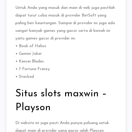
Untuk Anda yang masuk dan main di web juga pastilah
dapat turut coba masuk di provider BetSoft yang
paling beri keuntungan. Sampai di provider ini juga ada
sangat banyak games yang gacor serta di bawah ini
yaitu games gacor di provider ini:
• Book of Helios
• Gemini Joker
• Kensei Blades
• 7 Fortune Frenzy
• Stacked
Situs slots maxwin –
Playson
Di website ini juga pasti Anda punyai peluang untuk
dapat main di provider yang gacor ialah Playson.