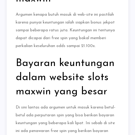
Argumen kenapa butuh masuk di web-site ini pastilah
karena punyai keuntungan ialah siapkan bonus jekpot
sampai beberapa ratus juta. Keuntungan ini tentunya
dapat dicapai dari free spin yang bakal memberi
perkalian keseluruhan odds sampai 21.100x.
Bayaran keuntungan
dalam website slots
maxwin yang besar
Di sini lantas ada argumen untuk masuk karena betul-
betul ada perputaran spin yang bisa berikan bayaran
keuntungan yang beberapa kali lipat. Ini sebab di site
ini ada penawaran free spin yang berikan bayaran