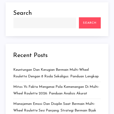
Search
SEARCH
Recent Posts
Keuntungan Dan Kerugian Bermain Multi-Wheel
Roulette Dengan 8 Roda Sekaligus: Panduan Lengkap
Mitos Vs Fakta Mengenai Pola Kemenangan Di Multi-
Wheel Roulette 2026: Panduan Analisis Akurat
Manajemen Emosi Dan Disiplin Saat Bermain Multi-
Wheel Roulette Sesi Panjang: Strategi Bermain Bijak