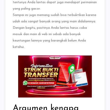
tentunya Anda lantas dapat juga mendapat permainan
yang paling gacor.
Sampai ini juga memang sudah bisa terbuktikan karena
udah ada sangat banyak orang yang main didalamnya.
Dengan begitu, pastinya Anda lantas harus coba
masuk dan main di web ini sebab ada banyak
keuntungan lainnya yang barangkali belum Anda
ketahui.
Argumen kenapa