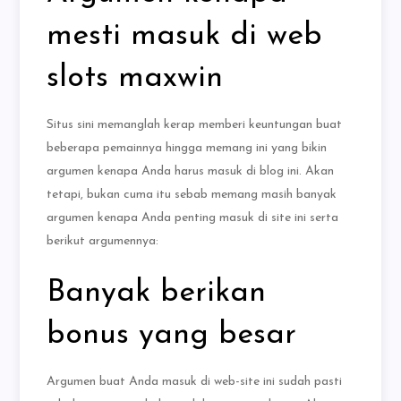
mesti masuk di web
slots maxwin
Situs sini memanglah kerap memberi keuntungan buat
beberapa pemainnya hingga memang ini yang bikin
argumen kenapa Anda harus masuk di blog ini. Akan
tetapi, bukan cuma itu sebab memang masih banyak
argumen kenapa Anda penting masuk di site ini serta
berikut argumennya:
Banyak berikan
bonus yang besar
Argumen buat Anda masuk di web-site ini sudah pasti