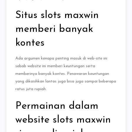
Situs slots maxwin
memberi banyak
kontes
Ada argumen kenapa penting masuk di web-site ini
sebab website ini memberi keuntungan serta
memberinya banyak kontes. Penawaran keuntungan
yang dikasihkan lantas juga bisa juga sampai beberapa
ratus juta rupiah.
Permainan dalam
website slots maxwin