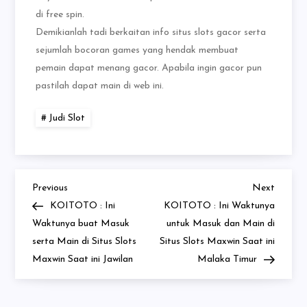
di free spin.
Demikianlah tadi berkaitan info situs slots gacor serta
sejumlah bocoran games yang hendak membuat
pemain dapat menang gacor. Apabila ingin gacor pun
pastilah dapat main di web ini.
Judi Slot
Previous
Next
Post
Previous
Next
Post
Post
KOITOTO : Ini
KOITOTO : Ini Waktunya
navigation
Waktunya buat Masuk
untuk Masuk dan Main di
serta Main di Situs Slots
Situs Slots Maxwin Saat ini
Maxwin Saat ini Jawilan
Malaka Timur