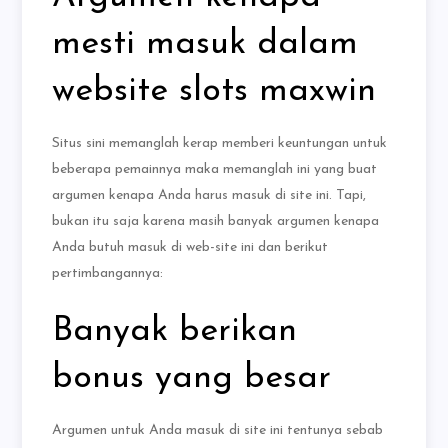
mesti masuk dalam
website slots maxwin
Situs sini memanglah kerap memberi keuntungan untuk
beberapa pemainnya maka memanglah ini yang buat
argumen kenapa Anda harus masuk di site ini. Tapi,
bukan itu saja karena masih banyak argumen kenapa
Anda butuh masuk di web-site ini dan berikut
pertimbangannya:
Banyak berikan
bonus yang besar
Argumen untuk Anda masuk di site ini tentunya sebab