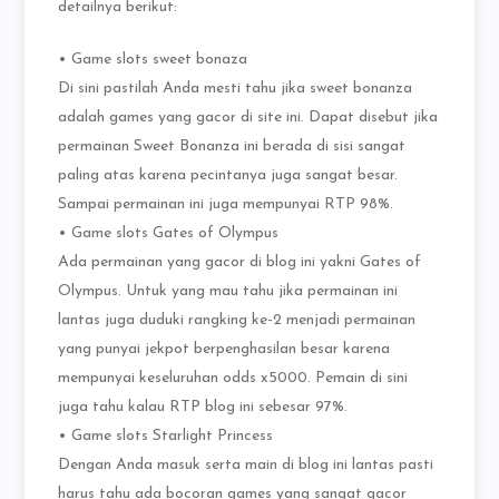
detailnya berikut:
• Game slots sweet bonaza
Di sini pastilah Anda mesti tahu jika sweet bonanza
adalah games yang gacor di site ini. Dapat disebut jika
permainan Sweet Bonanza ini berada di sisi sangat
paling atas karena pecintanya juga sangat besar.
Sampai permainan ini juga mempunyai RTP 98%.
• Game slots Gates of Olympus
Ada permainan yang gacor di blog ini yakni Gates of
Olympus. Untuk yang mau tahu jika permainan ini
lantas juga duduki rangking ke-2 menjadi permainan
yang punyai jekpot berpenghasilan besar karena
mempunyai keseluruhan odds x5000. Pemain di sini
juga tahu kalau RTP blog ini sebesar 97%.
• Game slots Starlight Princess
Dengan Anda masuk serta main di blog ini lantas pasti
harus tahu ada bocoran games yang sangat gacor