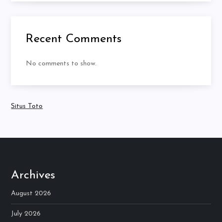
Recent Comments
No comments to show.
Situs Toto
Archives
August 2026
July 2026