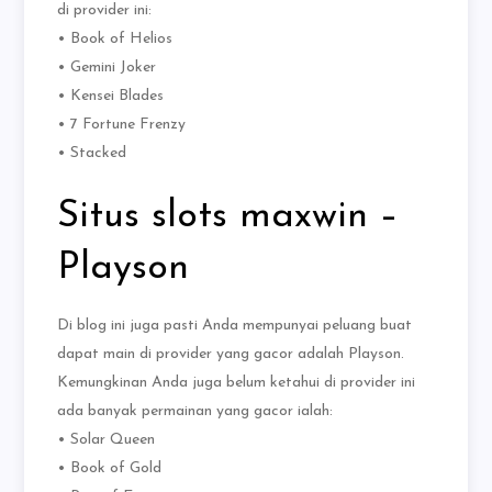
di provider ini:
• Book of Helios
• Gemini Joker
• Kensei Blades
• 7 Fortune Frenzy
• Stacked
Situs slots maxwin –
Playson
Di blog ini juga pasti Anda mempunyai peluang buat
dapat main di provider yang gacor adalah Playson.
Kemungkinan Anda juga belum ketahui di provider ini
ada banyak permainan yang gacor ialah:
• Solar Queen
• Book of Gold