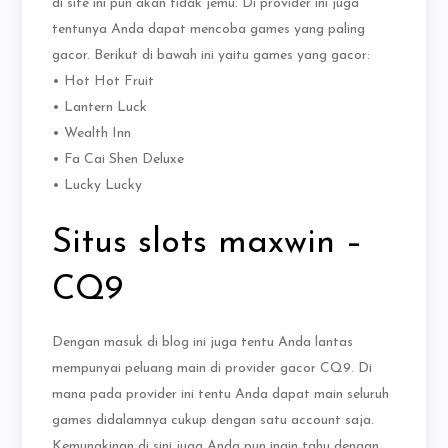
di site ini pun akan tidak jemu. Di provider ini juga
tentunya Anda dapat mencoba games yang paling
gacor. Berikut di bawah ini yaitu games yang gacor:
• Hot Hot Fruit
• Lantern Luck
• Wealth Inn
• Fa Cai Shen Deluxe
• Lucky Lucky
Situs slots maxwin –
CQ9
Dengan masuk di blog ini juga tentu Anda lantas
mempunyai peluang main di provider gacor CQ9. Di
mana pada provider ini tentu Anda dapat main seluruh
games didalamnya cukup dengan satu account saja.
Kemungkinan di sini juga Anda pun ingin tahu dengan