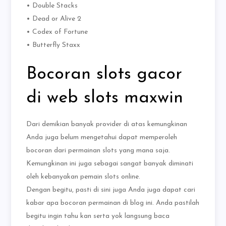
• Double Stacks
• Dead or Alive 2
• Codex of Fortune
• Butterfly Staxx
Bocoran slots gacor
di web slots maxwin
Dari demikian banyak provider di atas kemungkinan
Anda juga belum mengetahui dapat memperoleh
bocoran dari permainan slots yang mana saja.
Kemungkinan ini juga sebagai sangat banyak diminati
oleh kebanyakan pemain slots online.
Dengan begitu, pasti di sini juga Anda juga dapat cari
kabar apa bocoran permainan di blog ini. Anda pastilah
begitu ingin tahu kan serta yok langsung baca