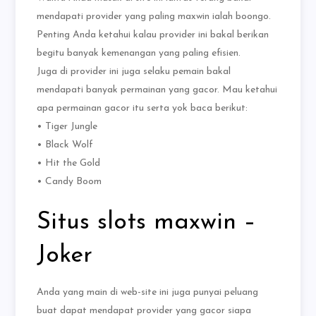
mendapati provider yang paling maxwin ialah boongo.
Penting Anda ketahui kalau provider ini bakal berikan
begitu banyak kemenangan yang paling efisien.
Juga di provider ini juga selaku pemain bakal
mendapati banyak permainan yang gacor. Mau ketahui
apa permainan gacor itu serta yok baca berikut:
• Tiger Jungle
• Black Wolf
• Hit the Gold
• Candy Boom
Situs slots maxwin –
Joker
Anda yang main di web-site ini juga punyai peluang
buat dapat mendapat provider yang gacor siapa