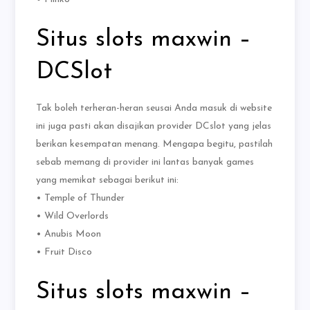
Situs slots maxwin –
DCSlot
Tak boleh terheran-heran seusai Anda masuk di website
ini juga pasti akan disajikan provider DCslot yang jelas
berikan kesempatan menang. Mengapa begitu, pastilah
sebab memang di provider ini lantas banyak games
yang memikat sebagai berikut ini:
• Temple of Thunder
• Wild Overlords
• Anubis Moon
• Fruit Disco
Situs slots maxwin –