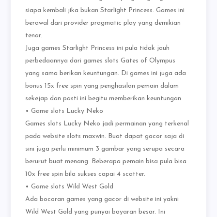
siapa kembali jika bukan Starlight Princess. Games ini
berawal dari provider pragmatic play yang demikian
tenar.
Juga games Starlight Princess ini pula tidak jauh
perbedaannya dari games slots Gates of Olympus
yang sama berikan keuntungan. Di games ini juga ada
bonus 15x free spin yang penghasilan pemain dalam
sekejap dan pasti ini begitu memberikan keuntungan.
• Game slots Lucky Neko
Games slots Lucky Neko jadi permainan yang terkenal
pada website slots maxwin. Buat dapat gacor saja di
sini juga perlu minimum 3 gambar yang serupa secara
berurut buat menang. Beberapa pemain bisa pula bisa
10x free spin bila sukses capai 4 scatter.
• Game slots Wild West Gold
Ada bocoran games yang gacor di website ini yakni
Wild West Gold yang punyai bayaran besar. Ini