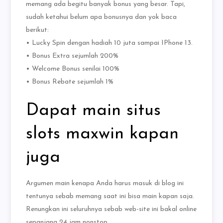
memang ada begitu banyak bonus yang besar. Tapi,
sudah ketahui belum apa bonusnya dan yok baca
berikut:
• Lucky Spin dengan hadiah 10 juta sampai IPhone 13.
• Bonus Extra sejumlah 200%
• Welcome Bonus senilai 100%
• Bonus Rebate sejumlah 1%
Dapat main situs
slots maxwin kapan
juga
Argumen main kenapa Anda harus masuk di blog ini
tentunya sebab memang saat ini bisa main kapan saja.
Renungkan ini seluruhnya sebab web-site ini bakal online
sepanjang 24 jam nonstop.