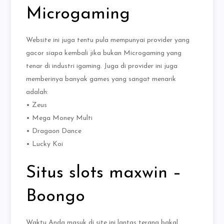
Microgaming
Website ini juga tentu pula mempunyai provider yang
gacor siapa kembali jika bukan Microgaming yang
tenar di industri igaming. Juga di provider ini juga
memberinya banyak games yang sangat menarik
adalah:
• Zeus
• Mega Money Multi
• Dragaon Dance
• Lucky Koi
Situs slots maxwin –
Boongo
Waktu Anda masuk di site ini lantas terang bakal