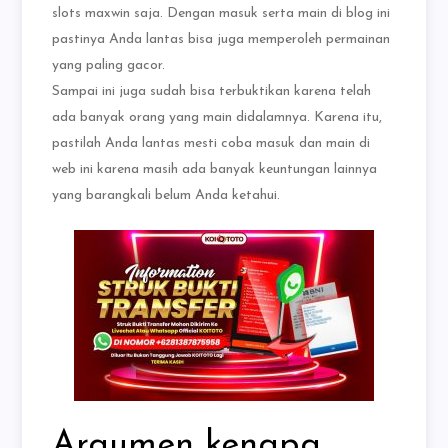
slots maxwin saja. Dengan masuk serta main di blog ini
pastinya Anda lantas bisa juga memperoleh permainan
yang paling gacor.
Sampai ini juga sudah bisa terbuktikan karena telah
ada banyak orang yang main didalamnya. Karena itu,
pastilah Anda lantas mesti coba masuk dan main di
web ini karena masih ada banyak keuntungan lainnya
yang barangkali belum Anda ketahui.
Argumen kenapa