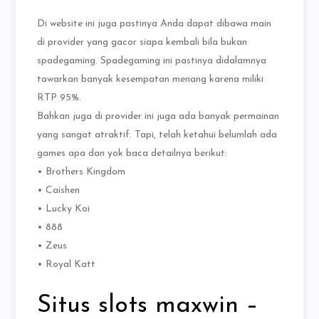
Di website ini juga pastinya Anda dapat dibawa main
di provider yang gacor siapa kembali bila bukan
spadegaming. Spadegaming ini pastinya didalamnya
tawarkan banyak kesempatan menang karena miliki
RTP 95%.
Bahkan juga di provider ini juga ada banyak permainan
yang sangat atraktif. Tapi, telah ketahui belumlah ada
games apa dan yok baca detailnya berikut:
• Brothers Kingdom
• Caishen
• Lucky Koi
• 888
• Zeus
• Royal Katt
Situs slots maxwin –