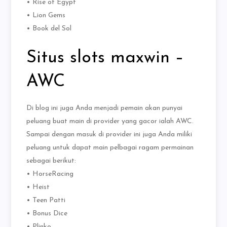
• Rise of Egypt
• Lion Gems
• Book del Sol
Situs slots maxwin –
AWC
Di blog ini juga Anda menjadi pemain akan punyai
peluang buat main di provider yang gacor ialah AWC.
Sampai dengan masuk di provider ini juga Anda miliki
peluang untuk dapat main pelbagai ragam permainan
sebagai berikut:
• HorseRacing
• Heist
• Teen Patti
• Bonus Dice
• Plinko