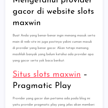
Mengetahui provider
gacor di website slots
maxwin
Buat Anda yang benar-benar ingin menang masuk serta
main di web-site ini juga pastinya yakini cuman masuk
di provider yang benar gacor. Akan tetapi memang
masihlah banyak yang belum ketahui ada provider apa
yang gacor serta yok baca berikut:
Situs slots maxwin
–
Pragmatic Play
Provider yang gacor dan pertama ada pada blog ini
yaitu provider pragmatic play yang jelas akan memberi