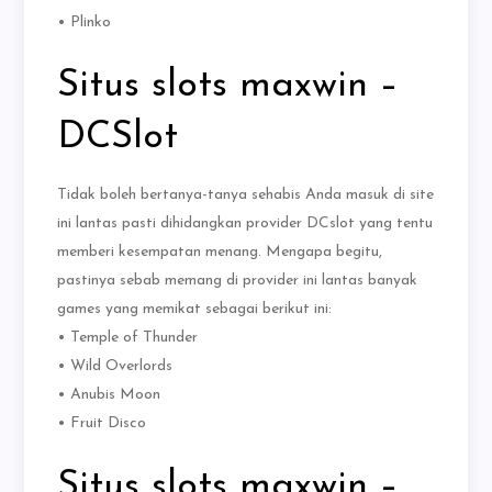
• Plinko
Situs slots maxwin –
DCSlot
Tidak boleh bertanya-tanya sehabis Anda masuk di site
ini lantas pasti dihidangkan provider DCslot yang tentu
memberi kesempatan menang. Mengapa begitu,
pastinya sebab memang di provider ini lantas banyak
games yang memikat sebagai berikut ini:
• Temple of Thunder
• Wild Overlords
• Anubis Moon
• Fruit Disco
Situs slots maxwin –