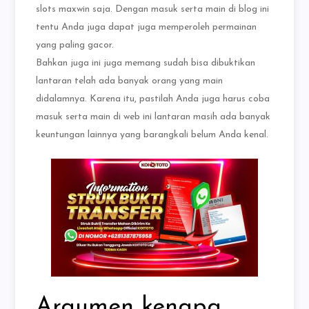
slots maxwin saja. Dengan masuk serta main di blog ini
tentu Anda juga dapat juga memperoleh permainan
yang paling gacor.
Bahkan juga ini juga memang sudah bisa dibuktikan
lantaran telah ada banyak orang yang main
didalamnya. Karena itu, pastilah Anda juga harus coba
masuk serta main di web ini lantaran masih ada banyak
keuntungan lainnya yang barangkali belum Anda kenal.
Argumen kenapa