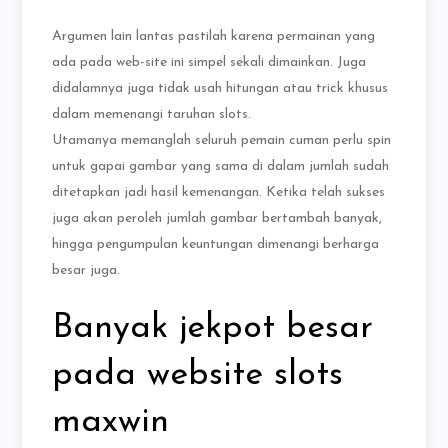
Argumen lain lantas pastilah karena permainan yang
ada pada web-site ini simpel sekali dimainkan. Juga
didalamnya juga tidak usah hitungan atau trick khusus
dalam memenangi taruhan slots.
Utamanya memanglah seluruh pemain cuman perlu spin
untuk gapai gambar yang sama di dalam jumlah sudah
ditetapkan jadi hasil kemenangan. Ketika telah sukses
juga akan peroleh jumlah gambar bertambah banyak,
hingga pengumpulan keuntungan dimenangi berharga
besar juga.
Banyak jekpot besar
pada website slots
maxwin