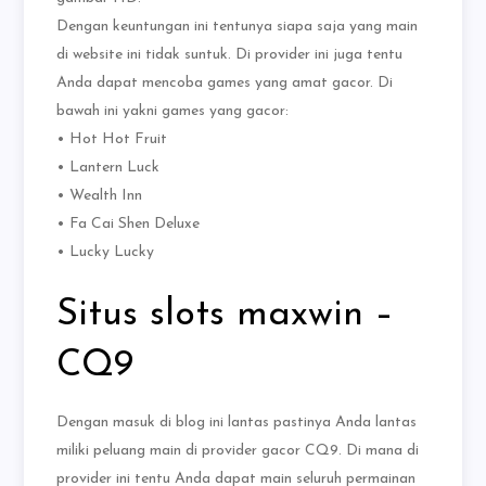
Dengan keuntungan ini tentunya siapa saja yang main
di website ini tidak suntuk. Di provider ini juga tentu
Anda dapat mencoba games yang amat gacor. Di
bawah ini yakni games yang gacor:
• Hot Hot Fruit
• Lantern Luck
• Wealth Inn
• Fa Cai Shen Deluxe
• Lucky Lucky
Situs slots maxwin –
CQ9
Dengan masuk di blog ini lantas pastinya Anda lantas
miliki peluang main di provider gacor CQ9. Di mana di
provider ini tentu Anda dapat main seluruh permainan