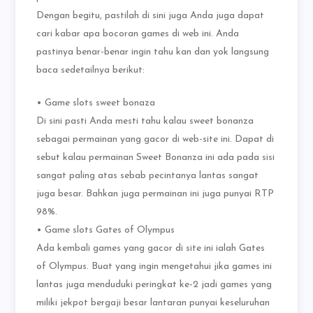
Dengan begitu, pastilah di sini juga Anda juga dapat
cari kabar apa bocoran games di web ini. Anda
pastinya benar-benar ingin tahu kan dan yok langsung
baca sedetailnya berikut:
• Game slots sweet bonaza
Di sini pasti Anda mesti tahu kalau sweet bonanza
sebagai permainan yang gacor di web-site ini. Dapat di
sebut kalau permainan Sweet Bonanza ini ada pada sisi
sangat paling atas sebab pecintanya lantas sangat
juga besar. Bahkan juga permainan ini juga punyai RTP
98%.
• Game slots Gates of Olympus
Ada kembali games yang gacor di site ini ialah Gates
of Olympus. Buat yang ingin mengetahui jika games ini
lantas juga menduduki peringkat ke-2 jadi games yang
miliki jekpot bergaji besar lantaran punyai keseluruhan