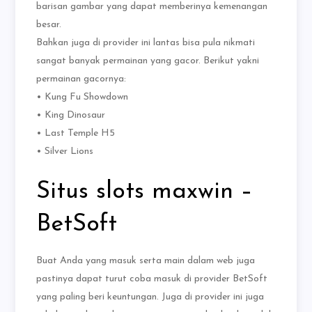
barisan gambar yang dapat memberinya kemenangan
besar.
Bahkan juga di provider ini lantas bisa pula nikmati
sangat banyak permainan yang gacor. Berikut yakni
permainan gacornya:
• Kung Fu Showdown
• King Dinosaur
• Last Temple H5
• Silver Lions
Situs slots maxwin –
BetSoft
Buat Anda yang masuk serta main dalam web juga
pastinya dapat turut coba masuk di provider BetSoft
yang paling beri keuntungan. Juga di provider ini juga