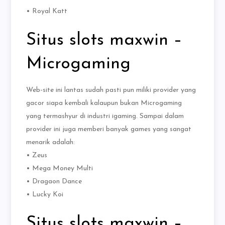
• Royal Katt
Situs slots maxwin –
Microgaming
Web-site ini lantas sudah pasti pun miliki provider yang
gacor siapa kembali kalaupun bukan Microgaming
yang termashyur di industri igaming. Sampai dalam
provider ini juga memberi banyak games yang sangat
menarik adalah:
• Zeus
• Mega Money Multi
• Dragaon Dance
• Lucky Koi
Situs slots maxwin –