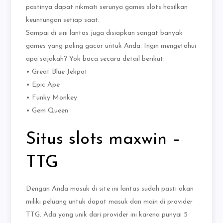
pastinya dapat nikmati serunya games slots hasilkan
keuntungan setiap saat.
Sampai di sini lantas juga disiapkan sangat banyak
games yang paling gacor untuk Anda. Ingin mengetahui
apa sajakah? Yok baca secara detail berikut:
• Great Blue Jekpot
• Epic Ape
• Funky Monkey
• Gem Queen
Situs slots maxwin –
TTG
Dengan Anda masuk di site ini lantas sudah pasti akan
miliki peluang untuk dapat masuk dan main di provider
TTG. Ada yang unik dari provider ini karena punyai 5