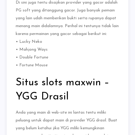
Di sini juga tentu disajikan provider yang gacor adalah
PG soft yang ditanggung gacor. Juga banyak pemain
yang lain udah memberikan bukti serta rupanya dapat
menang main didalamnya. Perihal ini tentunya tidak lain
karena permainan yang gacor sebagai berikut ini:
• Lucky Neko
• Mahjong Ways
• Double Fortune
• Fortune Mouse
Situs slots maxwin –
YGG Drasil
Anda yang main di web-site ini lantas tentu miliki
peluang untuk dapat main di provider YGG drasil. Buat
yang belum ketahui jika YGG miliki kemungkinan