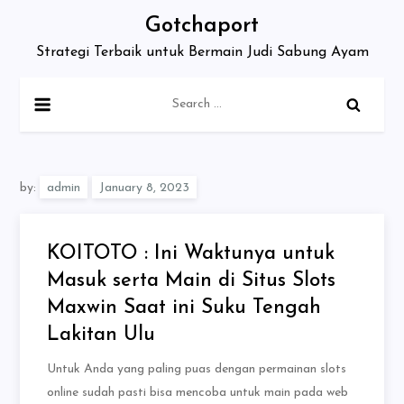
Skip
Gotchaport
to
Strategi Terbaik untuk Bermain Judi Sabung Ayam
content
Search
for:
by:
admin
KOITOTO : Ini Waktunya untuk
Masuk serta Main di Situs Slots
Maxwin Saat ini Suku Tengah
Lakitan Ulu
Untuk Anda yang paling puas dengan permainan slots
online sudah pasti bisa mencoba untuk main pada web