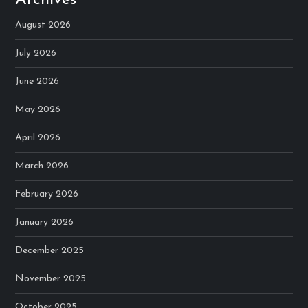
Archives
August 2026
July 2026
June 2026
May 2026
April 2026
March 2026
February 2026
January 2026
December 2025
November 2025
October 2025