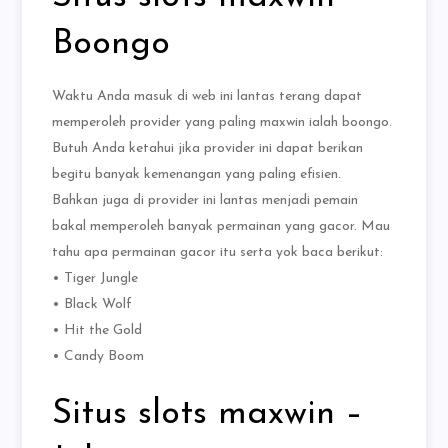
Boongo
Waktu Anda masuk di web ini lantas terang dapat
memperoleh provider yang paling maxwin ialah boongo.
Butuh Anda ketahui jika provider ini dapat berikan
begitu banyak kemenangan yang paling efisien.
Bahkan juga di provider ini lantas menjadi pemain
bakal memperoleh banyak permainan yang gacor. Mau
tahu apa permainan gacor itu serta yok baca berikut:
• Tiger Jungle
• Black Wolf
• Hit the Gold
• Candy Boom
Situs slots maxwin –