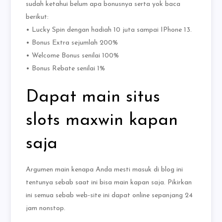
sudah ketahui belum apa bonusnya serta yok baca
berikut:
• Lucky Spin dengan hadiah 10 juta sampai IPhone 13.
• Bonus Extra sejumlah 200%
• Welcome Bonus senilai 100%
• Bonus Rebate senilai 1%
Dapat main situs
slots maxwin kapan
saja
Argumen main kenapa Anda mesti masuk di blog ini
tentunya sebab saat ini bisa main kapan saja. Pikirkan
ini semua sebab web-site ini dapat online sepanjang 24
jam nonstop.