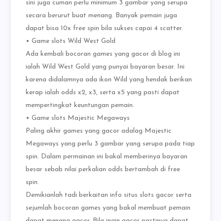
sini juga cuman perlu minimum 3 gambar yang serupa
secara berurut buat menang. Banyak pemain juga
dapat bisa 10x free spin bila sukses capai 4 scatter.
• Game slots Wild West Gold
Ada kembali bocoran games yang gacor di blog ini
ialah Wild West Gold yang punyai bayaran besar. Ini
karena didalamnya ada ikon Wild yang hendak berikan
kerap ialah odds x2, x3, serta x5 yang pasti dapat
mempertingkat keuntungan pemain.
• Game slots Majestic Megaways
Paling akhir games yang gacor adalag Majestic
Megaways yang perlu 3 gambar yang serupa pada tiap
spin. Dalam permainan ini bakal memberinya bayaran
besar sebab nilai perkalian odds bertambah di free
spin.
Demikianlah tadi berkaitan info situs slots gacor serta
sejumlah bocoran games yang bakal membuat pemain
dapat menang gacor. Bila ingin gacor pastinya dapat