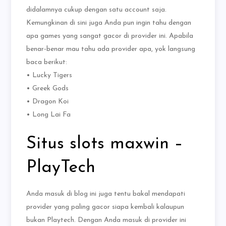
didalamnya cukup dengan satu account saja.
Kemungkinan di sini juga Anda pun ingin tahu dengan
apa games yang sangat gacor di provider ini. Apabila
benar-benar mau tahu ada provider apa, yok langsung
baca berikut:
• Lucky Tigers
• Greek Gods
• Dragon Koi
• Long Lai Fa
Situs slots maxwin –
PlayTech
Anda masuk di blog ini juga tentu bakal mendapati
provider yang paling gacor siapa kembali kalaupun
bukan Playtech. Dengan Anda masuk di provider ini