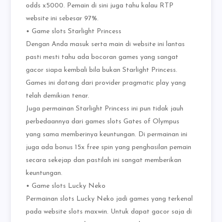
odds x5000. Pemain di sini juga tahu kalau RTP
website ini sebesar 97%.
• Game slots Starlight Princess
Dengan Anda masuk serta main di website ini lantas
pasti mesti tahu ada bocoran games yang sangat
gacor siapa kembali bila bukan Starlight Princess.
Games ini datang dari provider pragmatic play yang
telah demikian tenar.
Juga permainan Starlight Princess ini pun tidak jauh
perbedaannya dari games slots Gates of Olympus
yang sama memberinya keuntungan. Di permainan ini
juga ada bonus 15x free spin yang penghasilan pemain
secara sekejap dan pastilah ini sangat memberikan
keuntungan.
• Game slots Lucky Neko
Permainan slots Lucky Neko jadi games yang terkenal
pada website slots maxwin. Untuk dapat gacor saja di