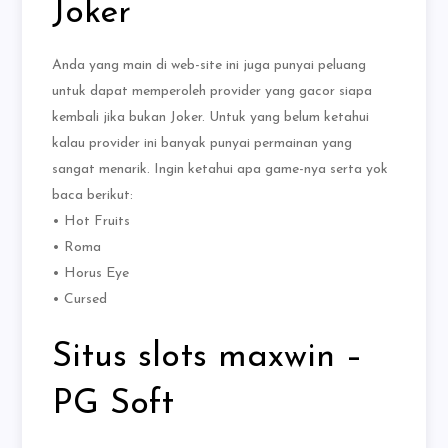
Joker
Anda yang main di web-site ini juga punyai peluang
untuk dapat memperoleh provider yang gacor siapa
kembali jika bukan Joker. Untuk yang belum ketahui
kalau provider ini banyak punyai permainan yang
sangat menarik. Ingin ketahui apa game-nya serta yok
baca berikut:
• Hot Fruits
• Roma
• Horus Eye
• Cursed
Situs slots maxwin –
PG Soft