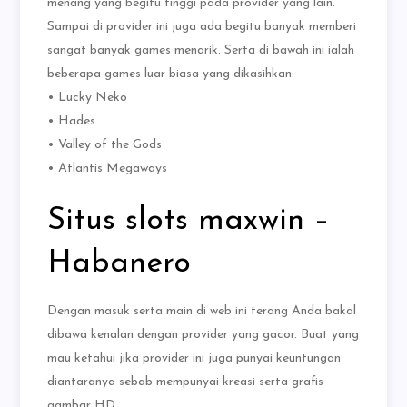
menang yang begitu tinggi pada provider yang lain.
Sampai di provider ini juga ada begitu banyak memberi
sangat banyak games menarik. Serta di bawah ini ialah
beberapa games luar biasa yang dikasihkan:
• Lucky Neko
• Hades
• Valley of the Gods
• Atlantis Megaways
Situs slots maxwin –
Habanero
Dengan masuk serta main di web ini terang Anda bakal
dibawa kenalan dengan provider yang gacor. Buat yang
mau ketahui jika provider ini juga punyai keuntungan
diantaranya sebab mempunyai kreasi serta grafis
gambar HD.