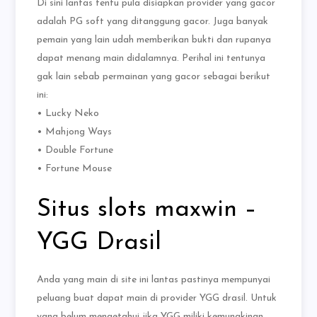
Di sini lantas tentu pula disiapkan provider yang gacor
adalah PG soft yang ditanggung gacor. Juga banyak
pemain yang lain udah memberikan bukti dan rupanya
dapat menang main didalamnya. Perihal ini tentunya
gak lain sebab permainan yang gacor sebagai berikut
ini:
• Lucky Neko
• Mahjong Ways
• Double Fortune
• Fortune Mouse
Situs slots maxwin –
YGG Drasil
Anda yang main di site ini lantas pastinya mempunyai
peluang buat dapat main di provider YGG drasil. Untuk
yang belum mengetahui jika YGG miliki kemungkinan