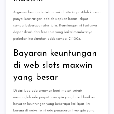
Argumen kenapa butuh masuk di site ini pastilah karena
punyai keuntungan adalah siapkan bonus jekpot
sampai beberapa ratus juta. Keuntungan ini tentunya
dapat diraih dari free spin yang bakal memberinya
perkalian keseluruhan odds sampai 21.100x.
Bayaran keuntungan
di web slots maxwin
yang besar
Di sini juga ada argumen buat masuk sebab
memanglah ada perputaran spin yang bakal berikan
bayaran keuntungan yang beberapa kali lipat. Ini
karena di web-site ini ada penawaran free spin yang