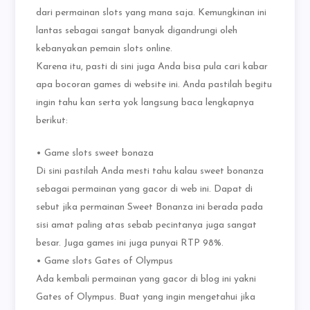
dari permainan slots yang mana saja. Kemungkinan ini
lantas sebagai sangat banyak digandrungi oleh
kebanyakan pemain slots online.
Karena itu, pasti di sini juga Anda bisa pula cari kabar
apa bocoran games di website ini. Anda pastilah begitu
ingin tahu kan serta yok langsung baca lengkapnya
berikut:
• Game slots sweet bonaza
Di sini pastilah Anda mesti tahu kalau sweet bonanza
sebagai permainan yang gacor di web ini. Dapat di
sebut jika permainan Sweet Bonanza ini berada pada
sisi amat paling atas sebab pecintanya juga sangat
besar. Juga games ini juga punyai RTP 98%.
• Game slots Gates of Olympus
Ada kembali permainan yang gacor di blog ini yakni
Gates of Olympus. Buat yang ingin mengetahui jika