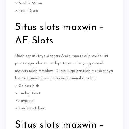
• Anubis Moon
• Fruit Disco
Situs slots maxwin –
AE Slots
Udah sepatutnya dengan Anda masuk di provider ini
pasti segera bisa mendapati provider yang simpel
maxwin ialah AE slots. Di sini juga pastilah memberinya
begitu banyak permainan yang memikat ialah:
• Golden Fish
• Lucky Beast
• Savanna
• Treasure Island
Situs slots maxwin –