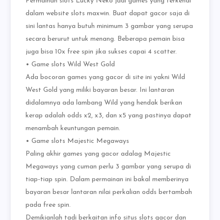
Permainan slots Lucky Neko jadi games yang terkenal
dalam website slots maxwin. Buat dapat gacor saja di
sini lantas hanya butuh minimum 3 gambar yang serupa
secara berurut untuk menang. Beberapa pemain bisa
juga bisa 10x free spin jika sukses capai 4 scatter.
• Game slots Wild West Gold
Ada bocoran games yang gacor di site ini yakni Wild
West Gold yang miliki bayaran besar. Ini lantaran
didalamnya ada lambang Wild yang hendak berikan
kerap adalah odds x2, x3, dan x5 yang pastinya dapat
menambah keuntungan pemain.
• Game slots Majestic Megaways
Paling akhir games yang gacor adalag Majestic
Megaways yang cuman perlu 3 gambar yang serupa di
tiap-tiap spin. Dalam permainan ini bakal memberinya
bayaran besar lantaran nilai perkalian odds bertambah
pada free spin.
Demikianlah tadi berkaitan info situs slots gacor dan