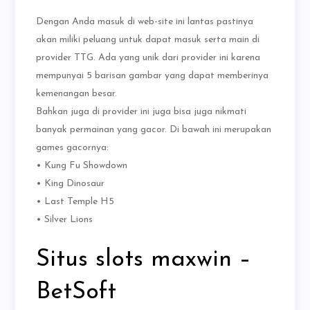
Dengan Anda masuk di web-site ini lantas pastinya
akan miliki peluang untuk dapat masuk serta main di
provider TTG. Ada yang unik dari provider ini karena
mempunyai 5 barisan gambar yang dapat memberinya
kemenangan besar.
Bahkan juga di provider ini juga bisa juga nikmati
banyak permainan yang gacor. Di bawah ini merupakan
games gacornya:
• Kung Fu Showdown
• King Dinosaur
• Last Temple H5
• Silver Lions
Situs slots maxwin –
BetSoft