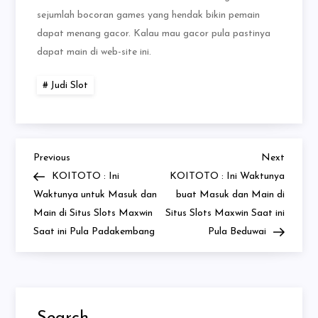
sejumlah bocoran games yang hendak bikin pemain
dapat menang gacor. Kalau mau gacor pula pastinya
dapat main di web-site ini.
Judi Slot
Previous
Next
Post
Previous
Next
Post
Post
KOITOTO : Ini
KOITOTO : Ini Waktunya
navigation
Waktunya untuk Masuk dan
buat Masuk dan Main di
Main di Situs Slots Maxwin
Situs Slots Maxwin Saat ini
Saat ini Pula Padakembang
Pula Beduwai