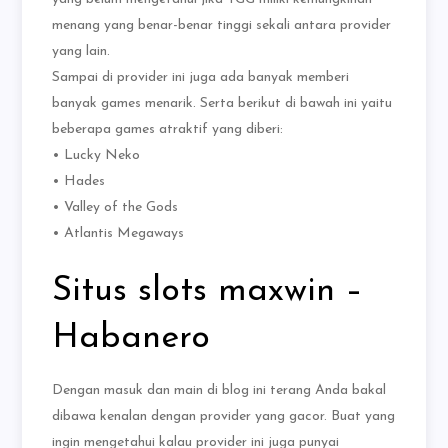
menang yang benar-benar tinggi sekali antara provider
yang lain.
Sampai di provider ini juga ada banyak memberi
banyak games menarik. Serta berikut di bawah ini yaitu
beberapa games atraktif yang diberi:
• Lucky Neko
• Hades
• Valley of the Gods
• Atlantis Megaways
Situs slots maxwin –
Habanero
Dengan masuk dan main di blog ini terang Anda bakal
dibawa kenalan dengan provider yang gacor. Buat yang
ingin mengetahui kalau provider ini juga punyai