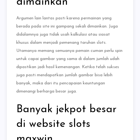
dimainkan
Argumen lain lantas pasti karena permainan yang
berada pada site ini gampang sekali dimainkan. Juga
didalamnya juga tidak usah kalkulasi atau siasat
khusus dalam menjadi pemenang taruhan slots.
Utamanya memang semuanya pemain cuman perlu spin
untuk capai gambar yang sama di dalam jumlah udah
dipastikan jadi hasil kemenangan. Ketika telah sukses
juga pasti mendapatkan jumlah gambar bisa lebih
banyak, maka dari itu pencapaian keuntungan
dimenangi berharga besar juga.
Banyak jekpot besar
di website slots
maxwin