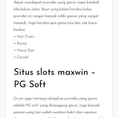
dapat mendapati provider yang gacor siapa kembali
bila bukan Joker. Buat yang belum ketahui kalau
provider ini sangat banyak miliki games yang sangat
menarik. Ingin ketahui apa game-nya dan yok baca
berikut:
• Hot Fruits
• Roma
• Horus Eye
• Cursed
Situs slots maxwin –
PG Soft
Di sini juga tentunya disiapkan provider yang gacor
adalah PG soft yang ditanggung gacor. Juga banyak
pemain yang lain sudah memberi bukti dan rupanya