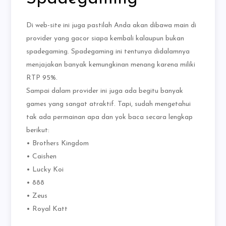
Di web-site ini juga pastilah Anda akan dibawa main di
provider yang gacor siapa kembali kalaupun bukan
spadegaming. Spadegaming ini tentunya didalamnya
menjajakan banyak kemungkinan menang karena miliki
RTP 95%.
Sampai dalam provider ini juga ada begitu banyak
games yang sangat atraktif. Tapi, sudah mengetahui
tak ada permainan apa dan yok baca secara lengkap
berikut:
• Brothers Kingdom
• Caishen
• Lucky Koi
• 888
• Zeus
• Royal Katt