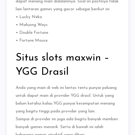
dapat menang main didalamnya. Soal ini pastinya tidak
lain lantaran games yang gacor sebagai berikut ini:
• Lucky Neko
• Mahjong Ways
• Double Fortune
• Fortune Mouse
Situs slots maxwin –
YGG Drasil
Anda yang main di web ini lantas tentu punyai peluang
untuk dapat main di provider YGG drasil. Untuk yang
belum ketahui kalau YGG punyai kesempatan menang
yang begitu tinggi pada provider yang lain.
Sampai di provider ini juga ada begitu banyak memberi
banyak games menarik. Serta di bawah ini ialah
beberapa games atraktif yang diberi: