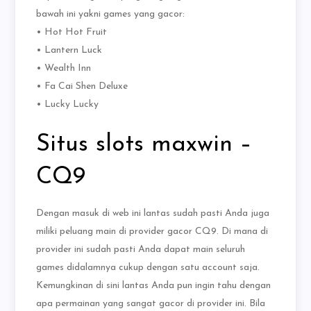
bawah ini yakni games yang gacor:
• Hot Hot Fruit
• Lantern Luck
• Wealth Inn
• Fa Cai Shen Deluxe
• Lucky Lucky
Situs slots maxwin –
CQ9
Dengan masuk di web ini lantas sudah pasti Anda juga
miliki peluang main di provider gacor CQ9. Di mana di
provider ini sudah pasti Anda dapat main seluruh
games didalamnya cukup dengan satu account saja.
Kemungkinan di sini lantas Anda pun ingin tahu dengan
apa permainan yang sangat gacor di provider ini. Bila