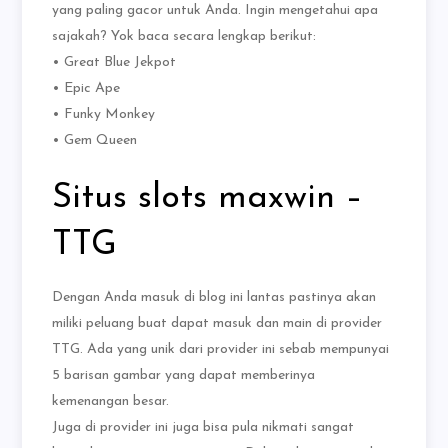
yang paling gacor untuk Anda. Ingin mengetahui apa
sajakah? Yok baca secara lengkap berikut:
• Great Blue Jekpot
• Epic Ape
• Funky Monkey
• Gem Queen
Situs slots maxwin –
TTG
Dengan Anda masuk di blog ini lantas pastinya akan
miliki peluang buat dapat masuk dan main di provider
TTG. Ada yang unik dari provider ini sebab mempunyai
5 barisan gambar yang dapat memberinya
kemenangan besar.
Juga di provider ini juga bisa pula nikmati sangat