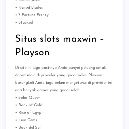
• Gemini Joker
• Kensei Blades
• 7 Fortune Frenzy
• Stacked
Situs slots maxwin –
Playson
Di site ini juga pastinya Anda punyai peluang untuk
dapat main di provider yang gacor yakni Playson.
Barangkali Anda juga belum mengetahui di provider ini
ada banyak games yang gacor ialah:
• Solar Queen
• Book of Gold
• Rise of Egypt
• Lion Gems
• Book del Sol