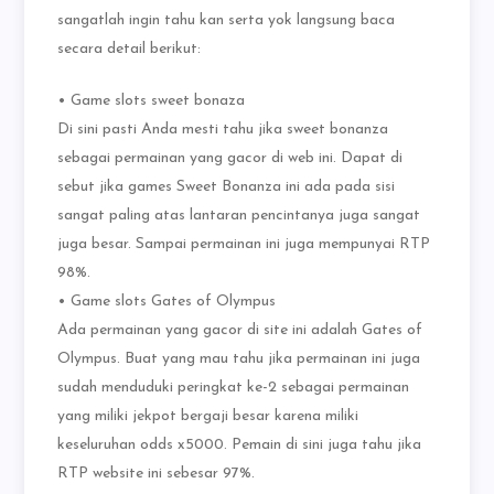
sangatlah ingin tahu kan serta yok langsung baca
secara detail berikut:
• Game slots sweet bonaza
Di sini pasti Anda mesti tahu jika sweet bonanza
sebagai permainan yang gacor di web ini. Dapat di
sebut jika games Sweet Bonanza ini ada pada sisi
sangat paling atas lantaran pencintanya juga sangat
juga besar. Sampai permainan ini juga mempunyai RTP
98%.
• Game slots Gates of Olympus
Ada permainan yang gacor di site ini adalah Gates of
Olympus. Buat yang mau tahu jika permainan ini juga
sudah menduduki peringkat ke-2 sebagai permainan
yang miliki jekpot bergaji besar karena miliki
keseluruhan odds x5000. Pemain di sini juga tahu jika
RTP website ini sebesar 97%.