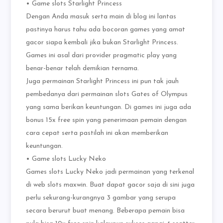
• Game slots Starlight Princess
Dengan Anda masuk serta main di blog ini lantas
pastinya harus tahu ada bocoran games yang amat
gacor siapa kembali jika bukan Starlight Princess.
Games ini asal dari provider pragmatic play yang
benar-benar telah demikian ternama.
Juga permainan Starlight Princess ini pun tak jauh
pembedanya dari permainan slots Gates of Olympus
yang sama berikan keuntungan. Di games ini juga ada
bonus 15x free spin yang penerimaan pemain dengan
cara cepat serta pastilah ini akan memberikan
keuntungan.
• Game slots Lucky Neko
Games slots Lucky Neko jadi permainan yang terkenal
di web slots maxwin. Buat dapat gacor saja di sini juga
perlu sekurang-kurangnya 3 gambar yang serupa
secara berurut buat menang. Beberapa pemain bisa