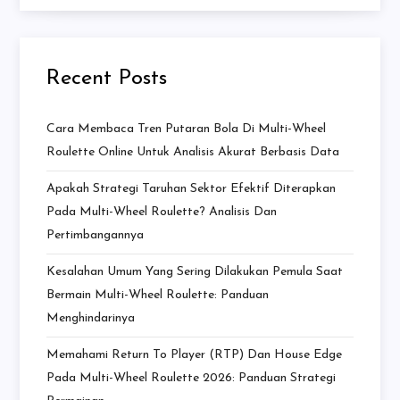
Recent Posts
Cara Membaca Tren Putaran Bola Di Multi-Wheel
Roulette Online Untuk Analisis Akurat Berbasis Data
Apakah Strategi Taruhan Sektor Efektif Diterapkan
Pada Multi-Wheel Roulette? Analisis Dan
Pertimbangannya
Kesalahan Umum Yang Sering Dilakukan Pemula Saat
Bermain Multi-Wheel Roulette: Panduan
Menghindarinya
Memahami Return To Player (RTP) Dan House Edge
Pada Multi-Wheel Roulette 2026: Panduan Strategi