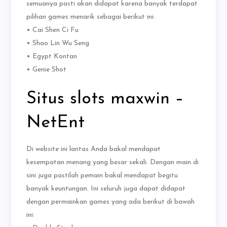
semuanya pasti akan didapat karena banyak terdapat
pilihan games menarik sebagai berikut ini:
• Cai Shen Ci Fu
• Shao Lin Wu Seng
• Egypt Kontan
• Genie Shot
Situs slots maxwin –
NetEnt
Di website ini lantas Anda bakal mendapat
kesempatan menang yang besar sekali. Dengan main di
sini juga pastilah pemain bakal mendapat begitu
banyak keuntungan. Ini seluruh juga dapat didapat
dengan permainkan games yang ada berikut di bawah
ini: