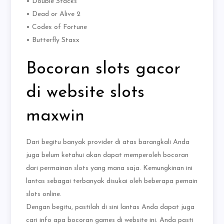
• Double Stacks
• Dead or Alive 2
• Codex of Fortune
• Butterfly Staxx
Bocoran slots gacor
di website slots
maxwin
Dari begitu banyak provider di atas barangkali Anda
juga belum ketahui akan dapat memperoleh bocoran
dari permainan slots yang mana saja. Kemungkinan ini
lantas sebagai terbanyak disukai oleh beberapa pemain
slots online.
Dengan begitu, pastilah di sini lantas Anda dapat juga
cari info apa bocoran games di website ini. Anda pasti