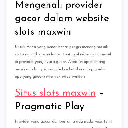
Mengenali provider
gacor dalam website
slots maxwin
Untuk Anda yang benar-benar pengin menang masuk
serta main di site ini lantas tentu yakinkan cuma masuk
di provider yang nyata gacor. Akan tetapi memang
masih ada banyak yang belum ketahui ada provider
apa yang gacor serta yok baca berikut:
Situs slots maxwin
–
Pragmatic Play
Provider yang gacor dan pertama ada pada website ini