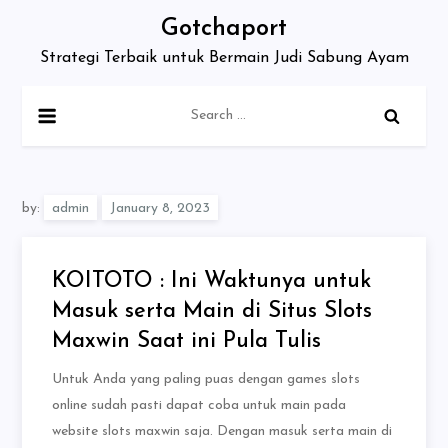
Skip
Gotchaport
to
Strategi Terbaik untuk Bermain Judi Sabung Ayam
content
Search
for:
by:
admin
KOITOTO : Ini Waktunya untuk
Masuk serta Main di Situs Slots
Maxwin Saat ini Pula Tulis
Untuk Anda yang paling puas dengan games slots
online sudah pasti dapat coba untuk main pada
website slots maxwin saja. Dengan masuk serta main di