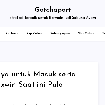
Gotchaport
Strategi Terbaik untuk Bermain Judi Sabung Ayam
Roulette
Rtp Online
Sabung ayam
Slot Online
T
ya untuk Masuk serta
xwin Saat ini Pula