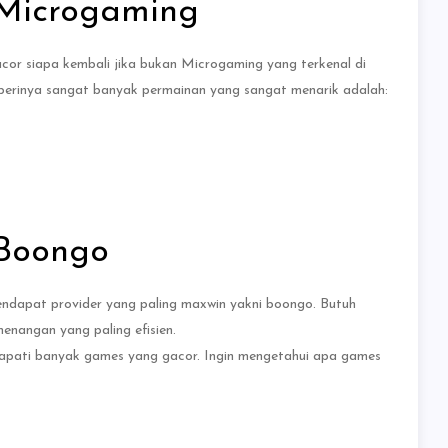
– Microgaming
acor siapa kembali jika bukan Microgaming yang terkenal di
mberinya sangat banyak permainan yang sangat menarik adalah:
 Boongo
endapat provider yang paling maxwin yakni boongo. Butuh
enangan yang paling efisien.
ndapati banyak games yang gacor. Ingin mengetahui apa games