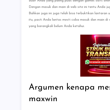
Buat Anda yang paling puas dengan games slots onli
Dengan masuk dan main di web-site ini tentu Anda ju
Bahkan juga ini juga telah bisa terbuktikan lantara
itu, pasti Anda lantas mesti coba masuk dan main di 
yang barangkali belum Anda ketahui.
Argumen kenapa mest
maxwin