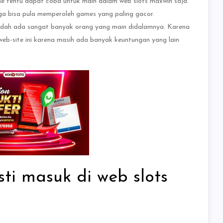
ne tentu dapat coba untuk main dalam web slots maxwin saja.
ga bisa pula memperoleh games yang paling gacor.
n udah ada sangat banyak orang yang main didalamnya. Karena
web-site ini karena masih ada banyak keuntungan yang lain
i masuk di web slots