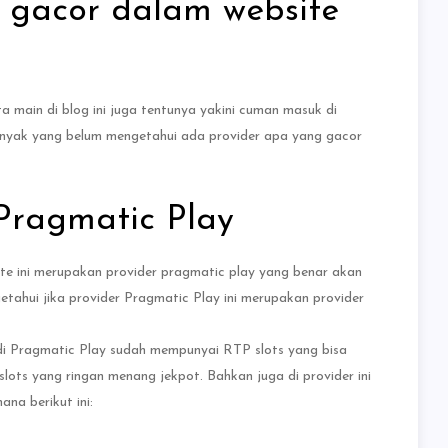
 gacor dalam website
main di blog ini juga tentunya yakini cuman masuk di
banyak yang belum mengetahui ada provider apa yang gacor
Pragmatic Play
e ini merupakan provider pragmatic play yang benar akan
tahui jika provider Pragmatic Play ini merupakan provider
 di Pragmatic Play sudah mempunyai RTP slots yang bisa
ts yang ringan menang jekpot. Bahkan juga di provider ini
na berikut ini: