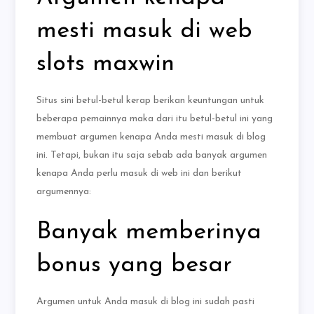
mesti masuk di web
slots maxwin
Situs sini betul-betul kerap berikan keuntungan untuk
beberapa pemainnya maka dari itu betul-betul ini yang
membuat argumen kenapa Anda mesti masuk di blog
ini. Tetapi, bukan itu saja sebab ada banyak argumen
kenapa Anda perlu masuk di web ini dan berikut
argumennya:
Banyak memberinya
bonus yang besar
Argumen untuk Anda masuk di blog ini sudah pasti