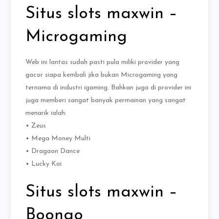
Situs slots maxwin –
Microgaming
Web ini lantas sudah pasti pula miliki provider yang
gacor siapa kembali jika bukan Microgaming yang
ternama di industri igaming. Bahkan juga di provider ini
juga memberi sangat banyak permainan yang sangat
menarik ialah:
• Zeus
• Mega Money Multi
• Dragaon Dance
• Lucky Koi
Situs slots maxwin –
Boongo