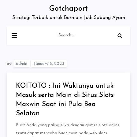
Skip
Gotchaport
to
Strategi Terbaik untuk Bermain Judi Sabung Ayam
content
Search
for:
by:
admin
KOITOTO : Ini Waktunya untuk
Masuk serta Main di Situs Slots
Maxwin Saat ini Pula Beo
Selatan
Buat Anda yang paling suka dengan games slots online
tentu dapat mencoba buat main pada web slots