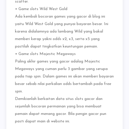
scatter.
• Game slots Wild West Gold
Ada kembali bocoran games yang gacor di blog ini
yaitu Wild West Gold yang punyai bayaran besar. Ini
karena didalamnya ada lambang Wild yang bakal
memberi kerap yakni odds x2, x3, serta x5 yang
pastilah dapat tingkatkan keuntungan pemain.
• Game slots Majestic Megaways
Paling akhir games yang gacor adalag Majestic
Megaways yang cuman perlu 3 gambar yang serupa
pada tiap spin. Dalam games ini akan memberi bayaran
besar sebab nilai perkalian odds bertambah pada free
spin.
Demikianlah berkaitan data situs slots gacor dan
sejumlah bocoran permainan yang bisa membuat
pemain dapat menang gacor. Bila pengin gacor pun
pasti dapat main di website ini.