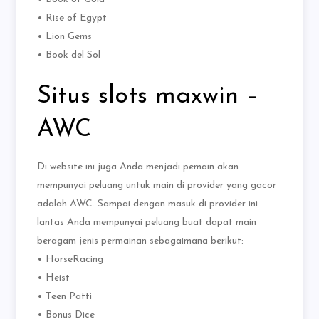
• Rise of Egypt
• Lion Gems
• Book del Sol
Situs slots maxwin –
AWC
Di website ini juga Anda menjadi pemain akan
mempunyai peluang untuk main di provider yang gacor
adalah AWC. Sampai dengan masuk di provider ini
lantas Anda mempunyai peluang buat dapat main
beragam jenis permainan sebagaimana berikut:
• HorseRacing
• Heist
• Teen Patti
• Bonus Dice