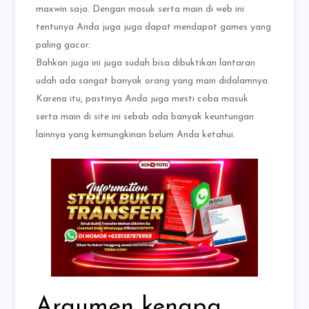
maxwin saja. Dengan masuk serta main di web ini
tentunya Anda juga juga dapat mendapat games yang
paling gacor.
Bahkan juga ini juga sudah bisa dibuktikan lantaran
udah ada sangat banyak orang yang main didalamnya.
Karena itu, pastinya Anda juga mesti coba masuk
serta main di site ini sebab ada banyak keuntungan
lainnya yang kemungkinan belum Anda ketahui.
Argumen kenapa