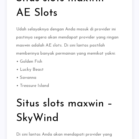
AE Slots
Udah selayaknya dengan Anda masuk di provider ini
pastinya segera akan mendapat provider yang ringan
maxwin adalah AE slots. Di sini lantas pastilah
memberinya banyak permainan yang memikat yakni:
• Golden Fish
• Lucky Beast
• Savanna
• Treasure Island
Situs slots maxwin –
SkyWind
Di sini lantas Anda akan mendapati provider yang