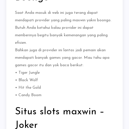
Saat Anda masuk di web ini juga terang dapat
mendapati provider yang paling maxwin yakni boongo.
Butuh Anda ketahui kalau provider ini dapat
memberinya begitu banyak kemenangan yang paling
efisien.
Bahkan juga di provider ini lantas jadi pemain akan
mendapati banyak games yang gacor. Mau tahu apa
games gacor itu dan yok baca berikut:
• Tiger Jungle
• Black Wolf
• Hit the Gold
• Candy Boom
Situs slots maxwin –
Joker