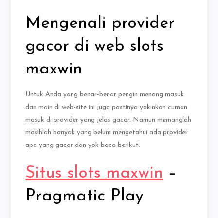
Mengenali provider
gacor di web slots
maxwin
Untuk Anda yang benar-benar pengin menang masuk
dan main di web-site ini juga pastinya yakinkan cuman
masuk di provider yang jelas gacor. Namun memanglah
masihlah banyak yang belum mengetahui ada provider
apa yang gacor dan yok baca berikut:
Situs slots maxwin
–
Pragmatic Play