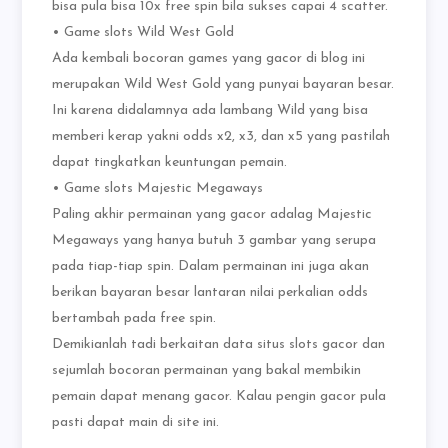
bisa pula bisa 10x free spin bila sukses capai 4 scatter.
• Game slots Wild West Gold
Ada kembali bocoran games yang gacor di blog ini
merupakan Wild West Gold yang punyai bayaran besar.
Ini karena didalamnya ada lambang Wild yang bisa
memberi kerap yakni odds x2, x3, dan x5 yang pastilah
dapat tingkatkan keuntungan pemain.
• Game slots Majestic Megaways
Paling akhir permainan yang gacor adalag Majestic
Megaways yang hanya butuh 3 gambar yang serupa
pada tiap-tiap spin. Dalam permainan ini juga akan
berikan bayaran besar lantaran nilai perkalian odds
bertambah pada free spin.
Demikianlah tadi berkaitan data situs slots gacor dan
sejumlah bocoran permainan yang bakal membikin
pemain dapat menang gacor. Kalau pengin gacor pula
pasti dapat main di site ini.