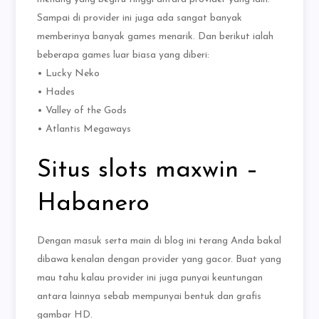
Sampai di provider ini juga ada sangat banyak
memberinya banyak games menarik. Dan berikut ialah
beberapa games luar biasa yang diberi:
• Lucky Neko
• Hades
• Valley of the Gods
• Atlantis Megaways
Situs slots maxwin –
Habanero
Dengan masuk serta main di blog ini terang Anda bakal
dibawa kenalan dengan provider yang gacor. Buat yang
mau tahu kalau provider ini juga punyai keuntungan
antara lainnya sebab mempunyai bentuk dan grafis
gambar HD.