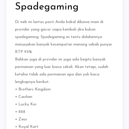
Spadegaming
Di web ini lantas pasti Anda bakal dibawa main di
provider yang gacor siapa kembali jika bukan
spadegaming. Spadegaming ini tentu didalamnya
menjajakan banyak kesempatan menang sebab punyai
RTP 95%.
Bahkan juga di provider ini juga ada begitu banyak
permainan yang luar biasa sekali. Akan tetapi, sudah
ketahui tidak ada permainan apa dan yok baca
lengkapnya berikut:
• Brothers Kingdom
• Caishen
• Lucky Koi
• 888
• Zeus
• Royal Katt