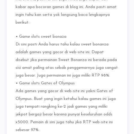
kabar apa bocoran games di blog ini. Anda pasti amat
ingin tahu kan serta yok langsung baca lengkapnya
berikut:
• Game slots sweet bonaza
Di sini pasti Anda harus tahu kalau sweet bonanza
adalah games yang gacor di web-site ini. Dapat
disebut jika permainan Sweet Bonanza ini berada pada
sisi amat paling atas sebab penggemarnya juga sangat
juga besar. Juga permainan ini juga miliki RTP 98%.
• Game slots Gates of Olympus
Ada games yang gacor di web-site ini yakni Gates of
Olympus. Buat yang ingin ketahui kalau games ini juga
juga tempati rangking ke-2 jadi games yang miliki
jekpot bergaji besar karena punyai keseluruhan odds
x5000. Pemain di sini juga tahu jika RTP web-site ini
sebesar 97%.