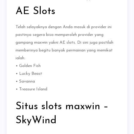
AE Slots
Telah selayaknya dengan Anda masuk di provider ini
pastinya segera bisa memperoleh provider yang
gampang maxwin yakni AE slots. Di sini juga pastilah
memberinya begitu banyak permainan yang memikat
ialah:
• Golden Fish
• Lucky Beast
• Savanna
• Treasure Island
Situs slots maxwin –
SkyWind