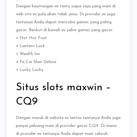
Dengan keuntungan ini tentu siapa saja yang main di
web-site ini pula akan tidak jemu. Di provider ini juga
tentunya Anda dapat mencoba games yang paling
gacor. Berikut di bawah ini yakni games yang gacor:
• Hot Hot Fruit
• Lantern Luck
• Wealth Inn
• Fa Cai Shen Deluxe
• Lucky Lucky
Situs slots maxwin –
CQ9
Dengan masuk di website ini lantas tentunya Anda juga
punyai peluang main di provider gacor CQ9. Di mana
di provider ini tentunya Anda dapat main seluruh