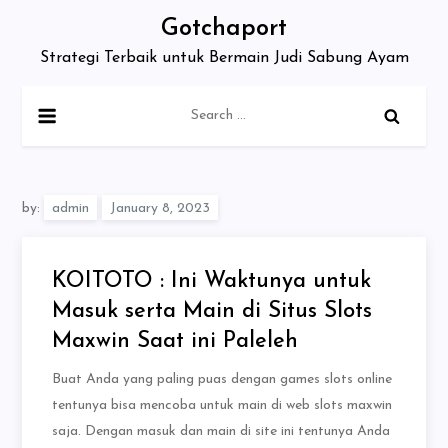
Skip
Gotchaport
to
Strategi Terbaik untuk Bermain Judi Sabung Ayam
content
Search
for:
by:
admin
KOITOTO : Ini Waktunya untuk
Masuk serta Main di Situs Slots
Maxwin Saat ini Paleleh
Buat Anda yang paling puas dengan games slots online
tentunya bisa mencoba untuk main di web slots maxwin
saja. Dengan masuk dan main di site ini tentunya Anda