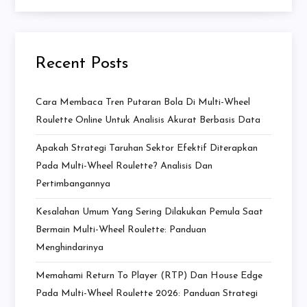
Recent Posts
Cara Membaca Tren Putaran Bola Di Multi-Wheel
Roulette Online Untuk Analisis Akurat Berbasis Data
Apakah Strategi Taruhan Sektor Efektif Diterapkan
Pada Multi-Wheel Roulette? Analisis Dan
Pertimbangannya
Kesalahan Umum Yang Sering Dilakukan Pemula Saat
Bermain Multi-Wheel Roulette: Panduan
Menghindarinya
Memahami Return To Player (RTP) Dan House Edge
Pada Multi-Wheel Roulette 2026: Panduan Strategi