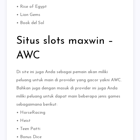
• Rise of Egypt
• Lion Gems
• Book del Sol
Situs slots maxwin –
AWC
Di site ini juga Anda sebagai pemain akan miliki
peluang untuk main di provider yang gacor yakni AWC.
Bahkan juga dengan masuk di provider ini juga Anda
miliki peluang untuk dapat main beberapa jenis games
sebagaimana berikut:
• HorseRacing
• Heist
• Teen Patti
• Bonus Dice