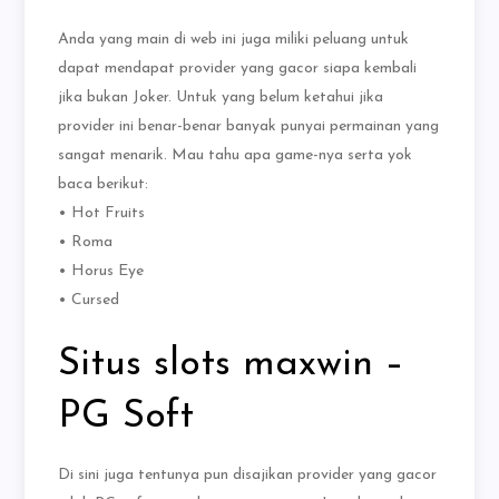
Anda yang main di web ini juga miliki peluang untuk
dapat mendapat provider yang gacor siapa kembali
jika bukan Joker. Untuk yang belum ketahui jika
provider ini benar-benar banyak punyai permainan yang
sangat menarik. Mau tahu apa game-nya serta yok
baca berikut:
• Hot Fruits
• Roma
• Horus Eye
• Cursed
Situs slots maxwin –
PG Soft
Di sini juga tentunya pun disajikan provider yang gacor