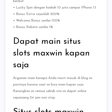
berikut:
• Lucky Spin dengan hadiah 10 juta sampai IPhone 13.
• Bonus Extra sejumlah 200%
• Welcome Bonus senilai 100%
• Bonus Rebate senilai 1%
Dapat main situs
slots maxwin kapan
saja
Argumen main kenapa Anda mesti masuk di blog ini
pastinya karena saat ini bisa main kapan saja.
Renungkan ini semua sebab site ini dapat online
sepanjang 24 jam non stop.