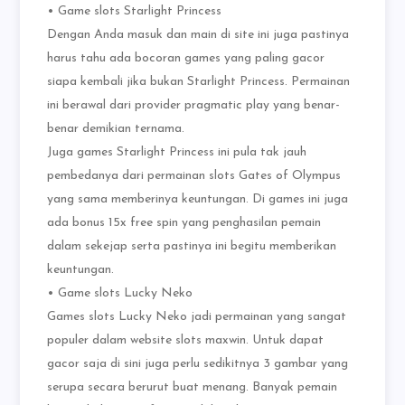
• Game slots Starlight Princess
Dengan Anda masuk dan main di site ini juga pastinya
harus tahu ada bocoran games yang paling gacor
siapa kembali jika bukan Starlight Princess. Permainan
ini berawal dari provider pragmatic play yang benar-
benar demikian ternama.
Juga games Starlight Princess ini pula tak jauh
pembedanya dari permainan slots Gates of Olympus
yang sama memberinya keuntungan. Di games ini juga
ada bonus 15x free spin yang penghasilan pemain
dalam sekejap serta pastinya ini begitu memberikan
keuntungan.
• Game slots Lucky Neko
Games slots Lucky Neko jadi permainan yang sangat
populer dalam website slots maxwin. Untuk dapat
gacor saja di sini juga perlu sedikitnya 3 gambar yang
serupa secara berurut buat menang. Banyak pemain