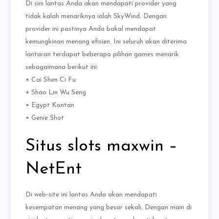
Di sini lantas Anda akan mendapati provider yang
tidak kalah menariknya ialah SkyWind. Dengan
provider ini pastinya Anda bakal mendapat
kemungkinan menang efisien. Ini seluruh akan diterima
lantaran terdapat beberapa pilihan games menarik
sebagaimana berikut ini:
• Cai Shen Ci Fu
• Shao Lin Wu Seng
• Egypt Kontan
• Genie Shot
Situs slots maxwin –
NetEnt
Di web-site ini lantas Anda akan mendapati
kesempatan menang yang besar sekali. Dengan main di