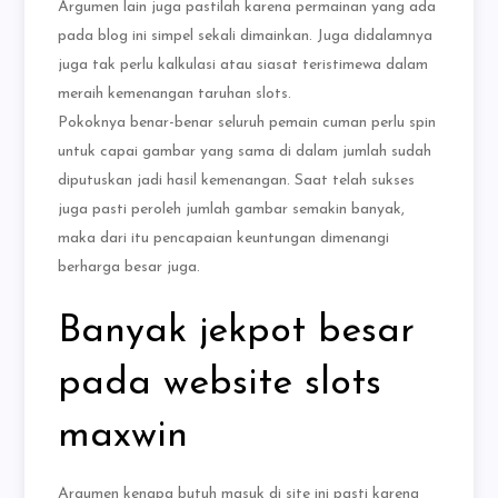
Argumen lain juga pastilah karena permainan yang ada
pada blog ini simpel sekali dimainkan. Juga didalamnya
juga tak perlu kalkulasi atau siasat teristimewa dalam
meraih kemenangan taruhan slots.
Pokoknya benar-benar seluruh pemain cuman perlu spin
untuk capai gambar yang sama di dalam jumlah sudah
diputuskan jadi hasil kemenangan. Saat telah sukses
juga pasti peroleh jumlah gambar semakin banyak,
maka dari itu pencapaian keuntungan dimenangi
berharga besar juga.
Banyak jekpot besar
pada website slots
maxwin
Argumen kenapa butuh masuk di site ini pasti karena