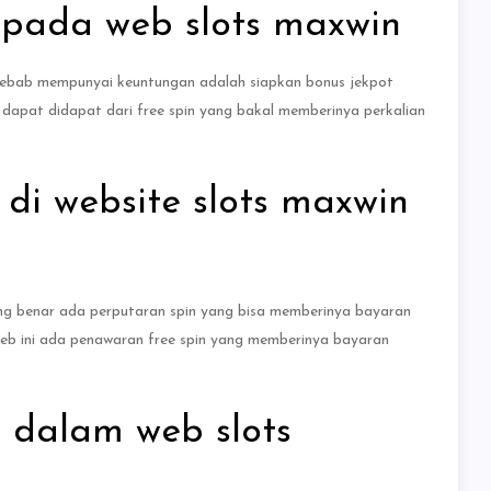
 pada web slots maxwin
 sebab mempunyai keuntungan adalah siapkan bonus jekpot
 dapat didapat dari free spin yang bakal memberinya perkalian
di website slots maxwin
ng benar ada perputaran spin yang bisa memberinya bayaran
 web ini ada penawaran free spin yang memberinya bayaran
r dalam web slots