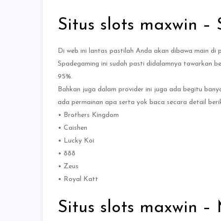
Situs slots maxwin 
Di web ini lantas pastilah Anda akan dibawa main di
Spadegaming ini sudah pasti didalamnya tawarkan 
95%.
Bahkan juga dalam provider ini juga ada begitu banya
ada permainan apa serta yok baca secara detail beri
• Brothers Kingdom
• Caishen
• Lucky Koi
• 888
• Zeus
• Royal Katt
Situs slots maxwin 