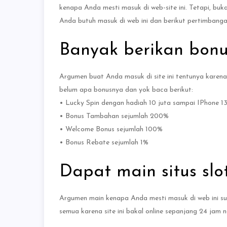
kenapa Anda mesti masuk di web-site ini. Tetapi, b
Anda butuh masuk di web ini dan berikut pertimbang
Banyak berikan bonu
Argumen buat Anda masuk di site ini tentunya karena
belum apa bonusnya dan yok baca berikut:
• Lucky Spin dengan hadiah 10 juta sampai IPhone 13
• Bonus Tambahan sejumlah 200%
• Welcome Bonus sejumlah 100%
• Bonus Rebate sejumlah 1%
Dapat main situs sl
Argumen main kenapa Anda mesti masuk di web ini sud
semua karena site ini bakal online sepanjang 24 jam n