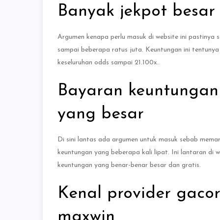
Banyak jekpot besar
Argumen kenapa perlu masuk di website ini pastinya
sampai beberapa ratus juta. Keuntungan ini tentunya
keseluruhan odds sampai 21.100x.
Bayaran keuntungan 
yang besar
Di sini lantas ada argumen untuk masuk sebab mema
keuntungan yang beberapa kali lipat. Ini lantaran di
keuntungan yang benar-benar besar dan gratis.
Kenal provider gaco
maxwin