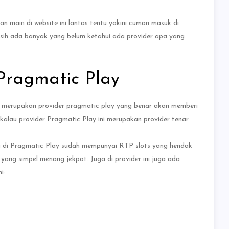
main di website ini lantas tentu yakini cuman masuk di
masih ada banyak yang belum ketahui ada provider apa yang
Pragmatic Play
ni merupakan provider pragmatic play yang benar akan memberi
alau provider Pragmatic Play ini merupakan provider tenar
da di Pragmatic Play sudah mempunyai RTP slots yang hendak
ang simpel menang jekpot. Juga di provider ini juga ada
i: