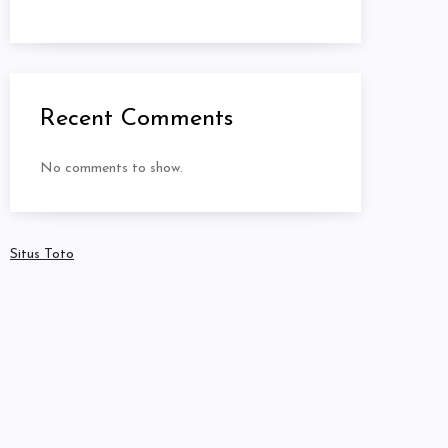
Recent Comments
No comments to show.
Situs Toto