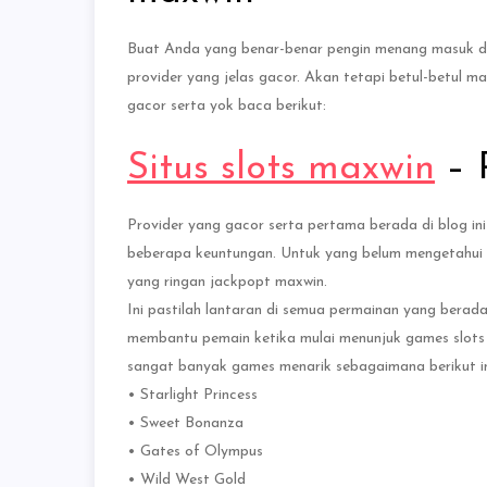
Buat Anda yang benar-benar pengin menang masuk dan 
provider yang jelas gacor. Akan tetapi betul-betul 
gacor serta yok baca berikut:
Situs slots maxwin
– 
Provider yang gacor serta pertama berada di blog i
beberapa keuntungan. Untuk yang belum mengetahui k
yang ringan jackpopt maxwin.
Ini pastilah lantaran di semua permainan yang bera
membantu pemain ketika mulai menunjuk games slots y
sangat banyak games menarik sebagaimana berikut in
• Starlight Princess
• Sweet Bonanza
• Gates of Olympus
• Wild West Gold