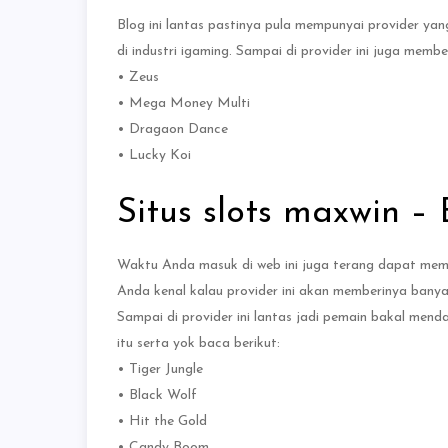
Blog ini lantas pastinya pula mempunyai provider ya
di industri igaming. Sampai di provider ini juga mem
• Zeus
• Mega Money Multi
• Dragaon Dance
• Lucky Koi
Situs slots maxwin –
Waktu Anda masuk di web ini juga terang dapat memp
Anda kenal kalau provider ini akan memberinya banya
Sampai di provider ini lantas jadi pemain bakal me
itu serta yok baca berikut:
• Tiger Jungle
• Black Wolf
• Hit the Gold
• Candy Boom