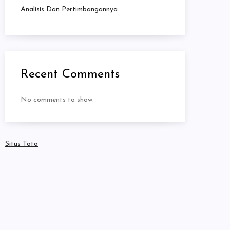
Analisis Dan Pertimbangannya
Recent Comments
No comments to show.
Situs Toto