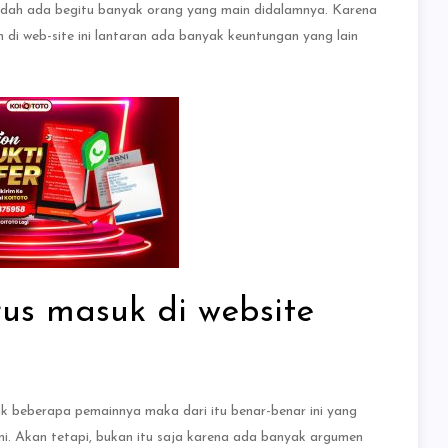
n udah ada begitu banyak orang yang main didalamnya. Karena
n di web-site ini lantaran ada banyak keuntungan yang lain
us masuk di website
k beberapa pemainnya maka dari itu benar-benar ini yang
i. Akan tetapi, bukan itu saja karena ada banyak argumen