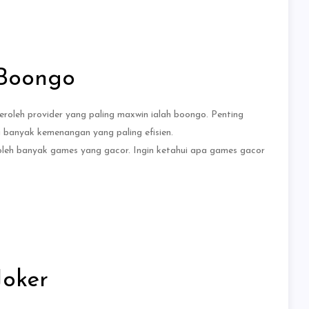
 Boongo
eroleh provider yang paling maxwin ialah boongo. Penting
u banyak kemenangan yang paling efisien.
roleh banyak games yang gacor. Ingin ketahui apa games gacor
Joker