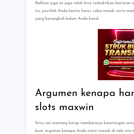
Bahkan juga ini juga telah bisa terbuktikan lantara
itu, pastilah Anda lantas harus coba masuk serta mai
yang barangkali belum Anda kenal.
Argumen kenapa har
slots maxwin
Situs sini memang kerap memberinya keuntungan untu
buat argumen kenapa Anda mesti masuk di web-site in