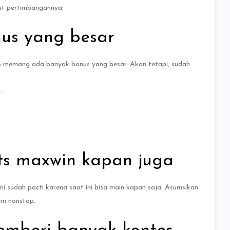
kut pertimbangannya:
us yang besar
b memang ada banyak bonus yang besar. Akan tetapi, sudah
.
ots maxwin kapan juga
i sudah pasti karena saat ini bisa main kapan saja. Asumsikan
jam nonstop.