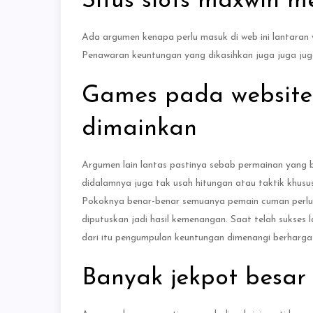
Situs slots maxwin 
Ada argumen kenapa perlu masuk di web ini lantaran 
Penawaran keuntungan yang dikasihkan juga juga jug
Games pada website 
dimainkan
Argumen lain lantas pastinya sebab permainan yang b
didalamnya juga tak usah hitungan atau taktik khusu
Pokoknya benar-benar semuanya pemain cuman perlu 
diputuskan jadi hasil kemenangan. Saat telah sukse
dari itu pengumpulan keuntungan dimenangi berharga 
Banyak jekpot besar 