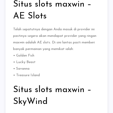
Situs slots maxwin –
AE Slots
Telah sepatutnya dengan Anda masuk di provider ini
pastinya segera akan mendapat provider yang ringan
maxwin adalah AE slots. Di sini lantas pasti memberi
banyak permainan yang memikat ialah:
• Golden Fish
• Lucky Beast
• Savanna
• Treasure Island
Situs slots maxwin –
SkyWind