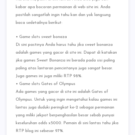
kabar apa bocoran permainan di web-site ini. Anda
pastilah sangatlah ingin tahu kan dan yok langsung
baca sedetailnya berikut:
• Game slots sweet bonaza
Di sini pastinya Anda harus tahu jika sweet bonanza
adalah games yang gacor di site ini. Dapat di katakan
jika games Sweet Bonanza ini berada pada sisi paling
paling atas lantaran pencintanya juga sangat besar.
Juga games ini juga miliki RTP 98%.
• Game slots Gates of Olympus
Ada games yang gacor di site ini adalah Gates of
Olympus. Untuk yang ingin mengetahui kalau games ini
lantas juga duduki peringkat ke-2 sebagai permainan
yang miliki jekpot berpenghasilan besar sebab punyai
keseluruhan odds x5000. Pemain di sini lantas tahu jika
RTP blog ini sebesar 97%.