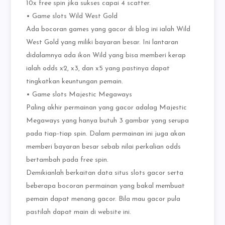
10x free spin jika sukses capai 4 scatter.
• Game slots Wild West Gold
Ada bocoran games yang gacor di blog ini ialah Wild
West Gold yang miliki bayaran besar. Ini lantaran
didalamnya ada ikon Wild yang bisa memberi kerap
ialah odds x2, x3, dan x5 yang pastinya dapat
tingkatkan keuntungan pemain.
• Game slots Majestic Megaways
Paling akhir permainan yang gacor adalag Majestic
Megaways yang hanya butuh 3 gambar yang serupa
pada tiap-tiap spin. Dalam permainan ini juga akan
memberi bayaran besar sebab nilai perkalian odds
bertambah pada free spin.
Demikianlah berkaitan data situs slots gacor serta
beberapa bocoran permainan yang bakal membuat
pemain dapat menang gacor. Bila mau gacor pula
pastilah dapat main di website ini.