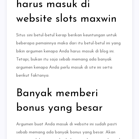
harus masuk di
website slots maxwin
Situs sini betul-betul kerap berikan keuntungan untuk
beberapa pemainnya maka dari itu betul-betul ini yang
bikin argumen kenapa Anda harus masuk di blog ini.
Tetapi, bukan itu saja sebab memang ada banyak
argumen kenapa Anda perlu masuk di site ini serta
berikut faktanya:
Banyak memberi
bonus yang besar
Argumen buat Anda masuk di website ini sudah pasti
sebab memang ada banyak bonus yang besar. Akan