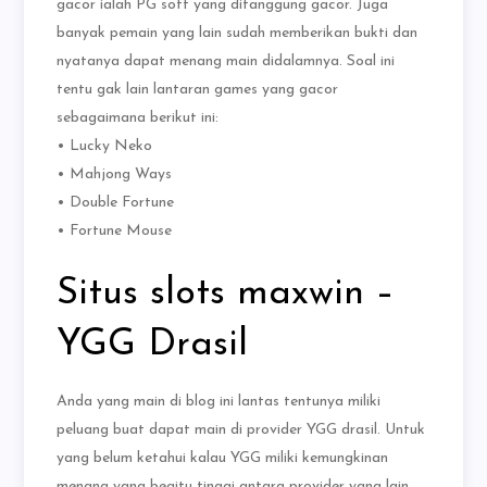
gacor ialah PG soft yang ditanggung gacor. Juga
banyak pemain yang lain sudah memberikan bukti dan
nyatanya dapat menang main didalamnya. Soal ini
tentu gak lain lantaran games yang gacor
sebagaimana berikut ini:
• Lucky Neko
• Mahjong Ways
• Double Fortune
• Fortune Mouse
Situs slots maxwin –
YGG Drasil
Anda yang main di blog ini lantas tentunya miliki
peluang buat dapat main di provider YGG drasil. Untuk
yang belum ketahui kalau YGG miliki kemungkinan
menang yang begitu tinggi antara provider yang lain.