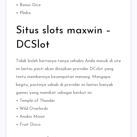
• Bonus Dice
• Plinko
Situs slots maxwin –
DCSlot
Tidak boleh bertanya-tanya sehabis Anda masuk di site
ini lantas pasti akan disajikan provider DCslot yang
tentu memberinya kesempatan menang. Mengapa
begitu, pastinya sebab di provider ini lantas banyak
games yang memikat sebagai berikut ini:
• Temple of Thunder
• Wild Overlords
• Anubis Moon
• Fruit Disco