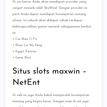
Di sini lantas Anda akan mendapati provider yang
sangat menarik ialah SkyWind. Dengan provider ini
pasti Anda dapat mendapat kesempatan menang
efisien. Ini seluruh akan didapat sebab terdapat
beberapa pilihan games menarik sebagaimana berikut
ini:
• Cai Shen Ci Fu
• Shao Lin Wu Seng
• Egypt Kontan
• Genie Shot
Situs slots maxwin –
NetEnt
Di web ini juga Anda bakal memperoleh kesempatan
menang yang begitu besar. Dengan main di sini juga