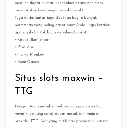
pastilah dapat nikmati kehebohan permainan slots
menciptakan keuntungan sewaktu-waktu.
Juga di sini lantas juga disajikan begitu banyak
permainan yang paling gacor buat Anda. Ingin ketahui
apa sajakah? Yok baca detailnya berikut:
• Great Blue Jekpot
• Epic Ape
• Funky Monkey
• Gem Queen
Situs slots maxwin –
TTG
Dengan Anda masuk di web ini juga pastinya akan
memiliki peluang untuk dapat masuk dan main di
provider TTG. Ada yang antik dari provider ini karena