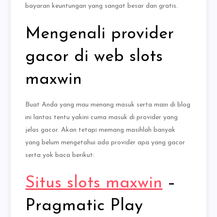
bayaran keuntungan yang sangat besar dan gratis.
Mengenali provider
gacor di web slots
maxwin
Buat Anda yang mau menang masuk serta main di blog
ini lantas tentu yakini cuma masuk di provider yang
jelas gacor. Akan tetapi memang masihlah banyak
yang belum mengetahui ada provider apa yang gacor
serta yok baca berikut:
Situs slots maxwin
–
Pragmatic Play