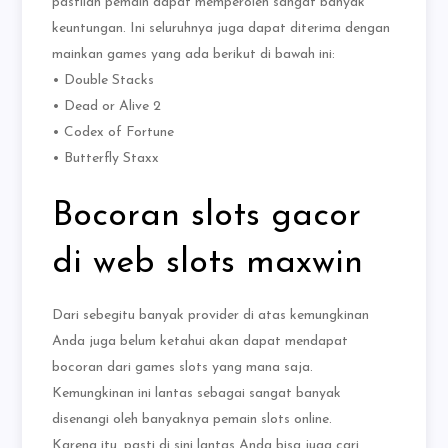
pastilah pemain dapat memperoleh sangat banyak
keuntungan. Ini seluruhnya juga dapat diterima dengan
mainkan games yang ada berikut di bawah ini:
• Double Stacks
• Dead or Alive 2
• Codex of Fortune
• Butterfly Staxx
Bocoran slots gacor
di web slots maxwin
Dari sebegitu banyak provider di atas kemungkinan
Anda juga belum ketahui akan dapat mendapat
bocoran dari games slots yang mana saja.
Kemungkinan ini lantas sebagai sangat banyak
disenangi oleh banyaknya pemain slots online.
Karena itu, pasti di sini lantas Anda bisa juga cari