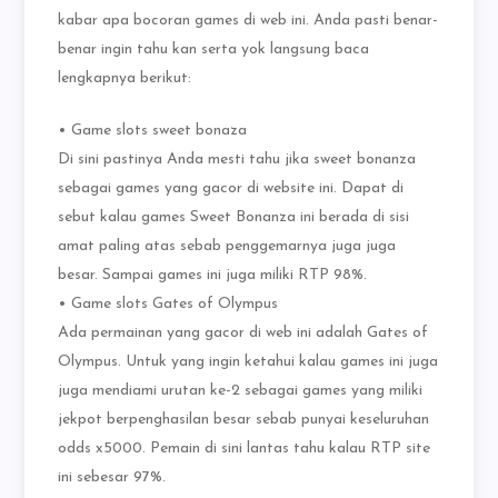
kabar apa bocoran games di web ini. Anda pasti benar-
benar ingin tahu kan serta yok langsung baca
lengkapnya berikut:
• Game slots sweet bonaza
Di sini pastinya Anda mesti tahu jika sweet bonanza
sebagai games yang gacor di website ini. Dapat di
sebut kalau games Sweet Bonanza ini berada di sisi
amat paling atas sebab penggemarnya juga juga
besar. Sampai games ini juga miliki RTP 98%.
• Game slots Gates of Olympus
Ada permainan yang gacor di web ini adalah Gates of
Olympus. Untuk yang ingin ketahui kalau games ini juga
juga mendiami urutan ke-2 sebagai games yang miliki
jekpot berpenghasilan besar sebab punyai keseluruhan
odds x5000. Pemain di sini lantas tahu kalau RTP site
ini sebesar 97%.