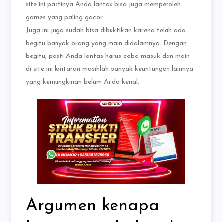
site ini pastinya Anda lantas bisa juga memperoleh
games yang paling gacor.
Juga ini juga sudah bisa dibuktikan karena telah ada
begitu banyak orang yang main didalamnya. Dengan
begitu, pasti Anda lantas harus coba masuk dan main
di site ini lantaran masihlah banyak keuntungan lainnya
yang kemungkinan belum Anda kenal.
Argumen kenapa