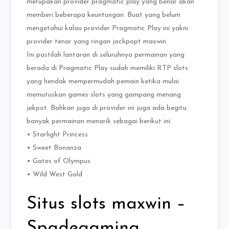
merupakan provider pragmatic play yang benar akan
memberi beberapa keuntungan. Buat yang belum
mengetahui kalau provider Pragmatic Play ini yakni
provider tenar yang ringan jackpopt maxwin.
Ini pastilah lantaran di seluruhnya permainan yang
berada di Pragmatic Play sudah memiliki RTP slots
yang hendak mempermudah pemain ketika mulai
memutuskan games slots yang gampang menang
jekpot. Bahkan juga di provider ini juga ada begitu
banyak permainan menarik sebagai berikut ini:
• Starlight Princess
• Sweet Bonanza
• Gates of Olympus
• Wild West Gold
Situs slots maxwin –
Spadegaming