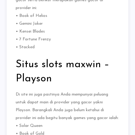
gacor serta berikut merupakan games gacor di
provider ini:
• Book of Helios
• Gemini Joker
• Kensei Blades
• 7 Fortune Frenzy
• Stacked
Situs slots maxwin –
Playson
Di site ini juga pastinya Anda mempunyai peluang
untuk dapat main di provider yang gacor yakni
Playson. Barangkali Anda juga belum ketahui di
provider ini ada begitu banyak games yang gacor ialah:
• Solar Queen
• Book of Gold