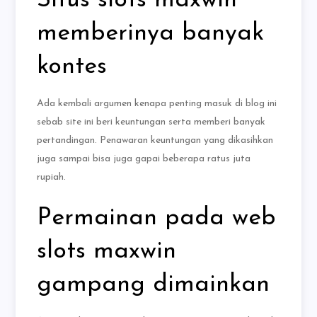
Situs slots maxwin
memberinya banyak
kontes
Ada kembali argumen kenapa penting masuk di blog ini
sebab site ini beri keuntungan serta memberi banyak
pertandingan. Penawaran keuntungan yang dikasihkan
juga sampai bisa juga gapai beberapa ratus juta
rupiah.
Permainan pada web
slots maxwin
gampang dimainkan