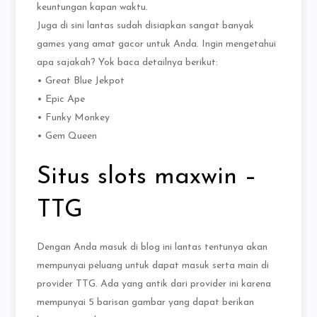
keuntungan kapan waktu.
Juga di sini lantas sudah disiapkan sangat banyak
games yang amat gacor untuk Anda. Ingin mengetahui
apa sajakah? Yok baca detailnya berikut:
• Great Blue Jekpot
• Epic Ape
• Funky Monkey
• Gem Queen
Situs slots maxwin –
TTG
Dengan Anda masuk di blog ini lantas tentunya akan
mempunyai peluang untuk dapat masuk serta main di
provider TTG. Ada yang antik dari provider ini karena
mempunyai 5 barisan gambar yang dapat berikan