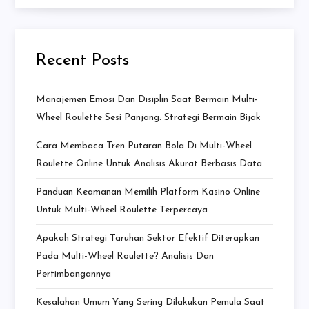
Recent Posts
Manajemen Emosi Dan Disiplin Saat Bermain Multi-
Wheel Roulette Sesi Panjang: Strategi Bermain Bijak
Cara Membaca Tren Putaran Bola Di Multi-Wheel
Roulette Online Untuk Analisis Akurat Berbasis Data
Panduan Keamanan Memilih Platform Kasino Online
Untuk Multi-Wheel Roulette Terpercaya
Apakah Strategi Taruhan Sektor Efektif Diterapkan
Pada Multi-Wheel Roulette? Analisis Dan
Pertimbangannya
Kesalahan Umum Yang Sering Dilakukan Pemula Saat