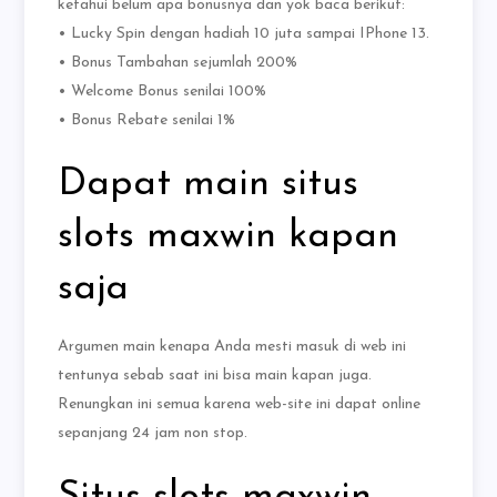
ketahui belum apa bonusnya dan yok baca berikut:
• Lucky Spin dengan hadiah 10 juta sampai IPhone 13.
• Bonus Tambahan sejumlah 200%
• Welcome Bonus senilai 100%
• Bonus Rebate senilai 1%
Dapat main situs
slots maxwin kapan
saja
Argumen main kenapa Anda mesti masuk di web ini
tentunya sebab saat ini bisa main kapan juga.
Renungkan ini semua karena web-site ini dapat online
sepanjang 24 jam non stop.