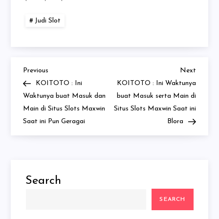
Judi Slot
Previous
Next
Post
Previous
Next
Post
Post
KOITOTO : Ini
KOITOTO : Ini Waktunya
navigation
Waktunya buat Masuk dan
buat Masuk serta Main di
Main di Situs Slots Maxwin
Situs Slots Maxwin Saat ini
Saat ini Pun Geragai
Blora
Search
SEARCH