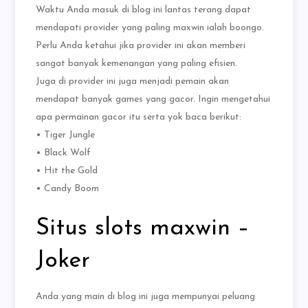
Waktu Anda masuk di blog ini lantas terang dapat
mendapati provider yang paling maxwin ialah boongo.
Perlu Anda ketahui jika provider ini akan memberi
sangat banyak kemenangan yang paling efisien.
Juga di provider ini juga menjadi pemain akan
mendapat banyak games yang gacor. Ingin mengetahui
apa permainan gacor itu serta yok baca berikut:
• Tiger Jungle
• Black Wolf
• Hit the Gold
• Candy Boom
Situs slots maxwin –
Joker
Anda yang main di blog ini juga mempunyai peluang