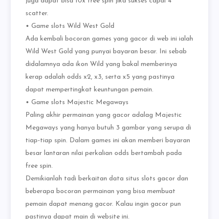
juga dapat bisa 10x free spin jika sukses capai 4
scatter.
• Game slots Wild West Gold
Ada kembali bocoran games yang gacor di web ini ialah
Wild West Gold yang punyai bayaran besar. Ini sebab
didalamnya ada ikon Wild yang bakal memberinya
kerap adalah odds x2, x3, serta x5 yang pastinya
dapat mempertingkat keuntungan pemain.
• Game slots Majestic Megaways
Paling akhir permainan yang gacor adalag Majestic
Megaways yang hanya butuh 3 gambar yang serupa di
tiap-tiap spin. Dalam games ini akan memberi bayaran
besar lantaran nilai perkalian odds bertambah pada
free spin.
Demikianlah tadi berkaitan data situs slots gacor dan
beberapa bocoran permainan yang bisa membuat
pemain dapat menang gacor. Kalau ingin gacor pun
pastinya dapat main di website ini.