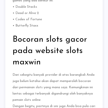
games yang ada berikut ini:
• Double Stacks
• Dead or Alive 2
• Codex of Fortune
• Butterfly Staxx
Bocoran slots gacor
pada website slots
maxwin
Dari sebegitu banyak provider di atas barangkali Anda
juga belum ketahui akan dapat memperoleh bocoran
dari permainan slots yang mana saja. Kemungkinan ini
lantas sebagai terbanyak digandrungi oleh banyaknya
pemain slots online.
Dengan begitu, pastinya di sini juga Anda bisa pula cari