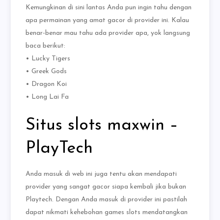
Kemungkinan di sini lantas Anda pun ingin tahu dengan
apa permainan yang amat gacor di provider ini. Kalau
benar-benar mau tahu ada provider apa, yok langsung
baca berikut:
• Lucky Tigers
• Greek Gods
• Dragon Koi
• Long Lai Fa
Situs slots maxwin –
PlayTech
Anda masuk di web ini juga tentu akan mendapati
provider yang sangat gacor siapa kembali jika bukan
Playtech. Dengan Anda masuk di provider ini pastilah
dapat nikmati kehebohan games slots mendatangkan