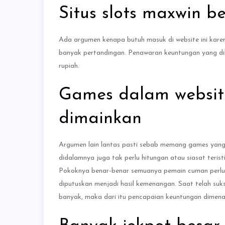
Situs slots maxwin b
Ada argumen kenapa butuh masuk di website ini kare
banyak pertandingan. Penawaran keuntungan yang di
rupiah.
Games dalam websit
dimainkan
Argumen lain lantas pasti sebab memang games yang be
didalamnya juga tak perlu hitungan atau siasat teri
Pokoknya benar-benar semuanya pemain cuman perlu 
diputuskan menjadi hasil kemenangan. Saat telah suk
banyak, maka dari itu pencapaian keuntungan dimena