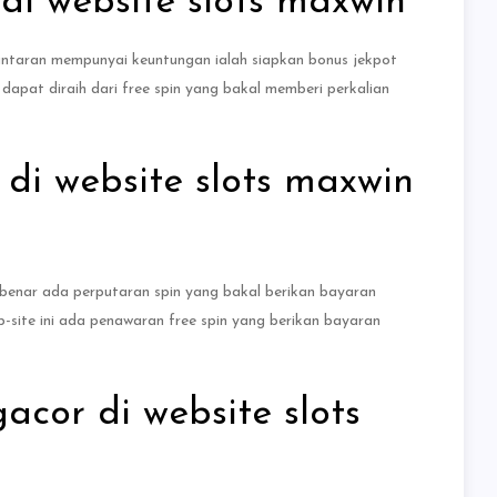
di website slots maxwin
lantaran mempunyai keuntungan ialah siapkan bonus jekpot
dapat diraih dari free spin yang bakal memberi perkalian
di website slots maxwin
benar ada perputaran spin yang bakal berikan bayaran
b-site ini ada penawaran free spin yang berikan bayaran
acor di website slots