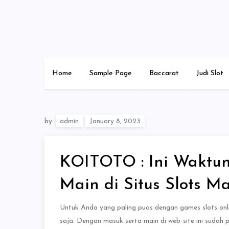
Skip
to
content
Home
Sample Page
Baccarat
Judi Slot
by:
admin
KOITOTO : Ini Waktu
Main di Situs Slots M
Untuk Anda yang paling puas dengan games slots onl
saja. Dengan masuk serta main di web-site ini sudah