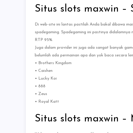
Situs slots maxwin 
Di web-site ini lantas pastilah Anda bakal dibawa ma
spadegaming. Spadegaming ini pastinya didalamnya 
RTP 95%.
Juga dalam provider ini juga ada sangat banyak game
belumlah ada permainan apa dan yok baca secara len
• Brothers Kingdom
• Caishen
• Lucky Koi
• 888
• Zeus
• Royal Katt
Situs slots maxwin 