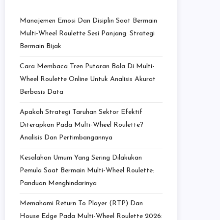
Manajemen Emosi Dan Disiplin Saat Bermain
Multi-Wheel Roulette Sesi Panjang: Strategi
Bermain Bijak
Cara Membaca Tren Putaran Bola Di Multi-
Wheel Roulette Online Untuk Analisis Akurat
Berbasis Data
Apakah Strategi Taruhan Sektor Efektif
Diterapkan Pada Multi-Wheel Roulette?
Analisis Dan Pertimbangannya
Kesalahan Umum Yang Sering Dilakukan
Pemula Saat Bermain Multi-Wheel Roulette:
Panduan Menghindarinya
Memahami Return To Player (RTP) Dan
House Edge Pada Multi-Wheel Roulette 2026: