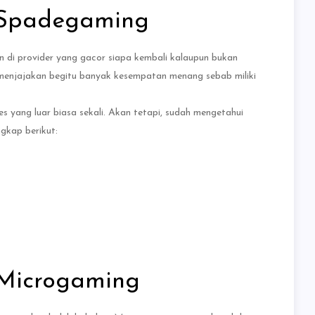
– Spadegaming
in di provider yang gacor siapa kembali kalaupun bukan
menjajakan begitu banyak kesempatan menang sebab miliki
s yang luar biasa sekali. Akan tetapi, sudah mengetahui
gkap berikut:
– Microgaming