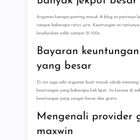
Banyak jekpot besar 
Argumen kenapa penting masuk di blog ini pastinya 
sampai beberapa ratus juta. Keuntungan ini tentunya 
keseluruhan odds sampai 21.100x.
Bayaran keuntungan 
yang besar
Di sini juga ada argumen buat masuk sebab memang 
keuntungan yang beberapa kali lipat. Ini karena di we
keuntungan yang sangat besar dan gratis.
Mengenali provider g
maxwin