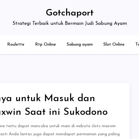
Gotchaport
Strategi Terbaik untuk Bermain Judi Sabung Ayam
Roulette
Rtp Online
Sabung ayam
Slot Online
T
nya untuk Masuk dan
axwin Saat ini Sukodono
ine tentu dapat mencoba untuk main di website slots maxwin
 pasti Anda lantas juga dapat mendapat permainan yang paling