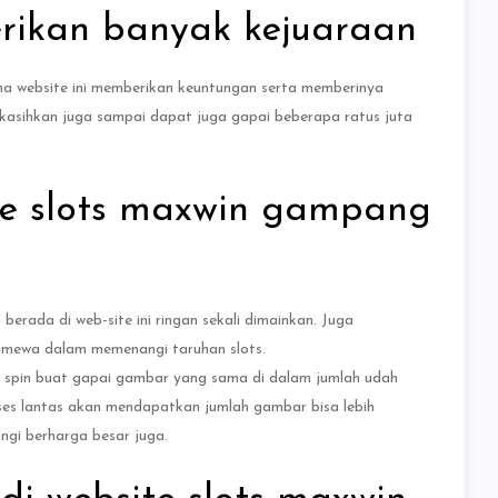
erikan banyak kejuaraan
na website ini memberikan keuntungan serta memberinya
kasihkan juga sampai dapat juga gapai beberapa ratus juta
e slots maxwin gampang
rada di web-site ini ringan sekali dimainkan. Juga
stimewa dalam memenangi taruhan slots.
spin buat gapai gambar yang sama di dalam jumlah udah
ses lantas akan mendapatkan jumlah gambar bisa lebih
ngi berharga besar juga.