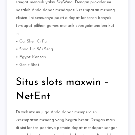
sangat menarik yakni SkyWind. Dengan provider ini
pastilah Anda dapat mendapati kesempatan menang
efisien. Ini semuanya pasti didapat lantaran banyak
terdapat pilihan games menarik sebagaimana berikut
ini:
• Cai Shen Ci Fu
• Shao Lin Wu Seng
• Egypt Kontan
• Genie Shot
Situs slots maxwin –
NetEnt
Di website ini juga Anda dapat memperoleh
kesempatan menang yang begitu besar. Dengan main
di sini lantas pastinya pemain dapat mendapat sangat