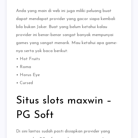
Anda yang main di web ini juga miliki peluang buat
dapat mendapat provider yang gacor siapa kembali
bila bukan Joker. Buat yang belum ketahui kalau
provider ini benar-benar sangat banyak mempunyai
games yang sangat menarik. Mau ketahui apa game-
nya serta yok baca berikut:
• Hot Fruits
• Roma
• Horus Eye
• Cursed
Situs slots maxwin –
PG Soft
Di sini lantas sudah pasti disiapkan provider yang