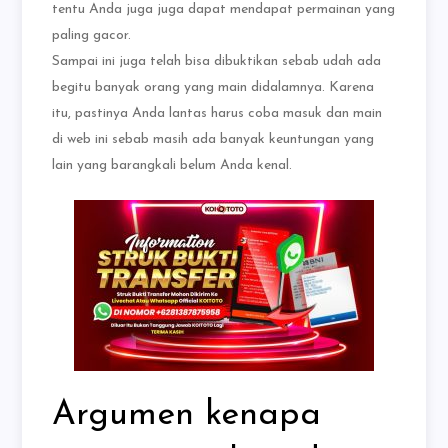
tentu Anda juga juga dapat mendapat permainan yang
paling gacor.
Sampai ini juga telah bisa dibuktikan sebab udah ada
begitu banyak orang yang main didalamnya. Karena
itu, pastinya Anda lantas harus coba masuk dan main
di web ini sebab masih ada banyak keuntungan yang
lain yang barangkali belum Anda kenal.
Argumen kenapa