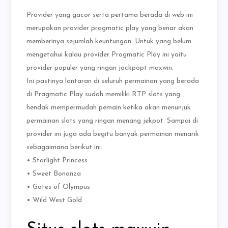
Provider yang gacor serta pertama berada di web ini
merupakan provider pragmatic play yang benar akan
memberinya sejumlah keuntungan. Untuk yang belum
mengetahui kalau provider Pragmatic Play ini yaitu
provider populer yang ringan jackpopt maxwin.
Ini pastinya lantaran di seluruh permainan yang berada
di Pragmatic Play sudah memiliki RTP slots yang
hendak mempermudah pemain ketika akan menunjuk
permainan slots yang ringan menang jekpot. Sampai di
provider ini juga ada begitu banyak permainan menarik
sebagaimana berikut ini:
• Starlight Princess
• Sweet Bonanza
• Gates of Olympus
• Wild West Gold