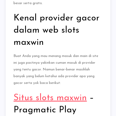
besar serta gratis.
Kenal provider gacor
dalam web slots
maxwin
Buat Anda yang mau menang masuk dan main di site
ini juga pastinya yakinkan cuman masuk di provider
yang tentu gacor. Namun benar-benar masihlah
banyak yang belum ketahui ada provider apa yang
gacor serta yok baca berikut:
Situs slots maxwin
–
Pragmatic Play