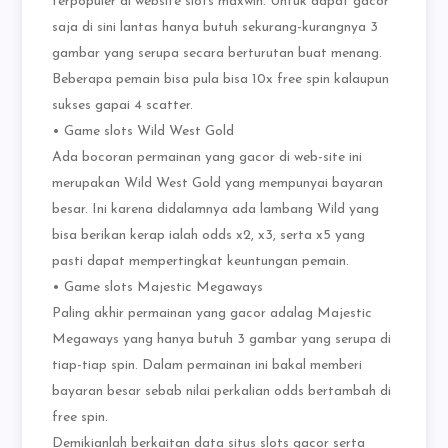
terpopuler di website slots maxwin. Untuk dapat gacor
saja di sini lantas hanya butuh sekurang-kurangnya 3
gambar yang serupa secara berturutan buat menang.
Beberapa pemain bisa pula bisa 10x free spin kalaupun
sukses gapai 4 scatter.
• Game slots Wild West Gold
Ada bocoran permainan yang gacor di web-site ini
merupakan Wild West Gold yang mempunyai bayaran
besar. Ini karena didalamnya ada lambang Wild yang
bisa berikan kerap ialah odds x2, x3, serta x5 yang
pasti dapat mempertingkat keuntungan pemain.
• Game slots Majestic Megaways
Paling akhir permainan yang gacor adalag Majestic
Megaways yang hanya butuh 3 gambar yang serupa di
tiap-tiap spin. Dalam permainan ini bakal memberi
bayaran besar sebab nilai perkalian odds bertambah di
free spin.
Demikianlah berkaitan data situs slots gacor serta