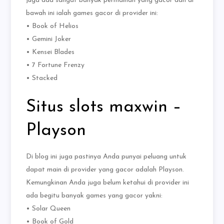
juga ada sangat banyak permainan yang gacor dan di
bawah ini ialah games gacor di provider ini:
• Book of Helios
• Gemini Joker
• Kensei Blades
• 7 Fortune Frenzy
• Stacked
Situs slots maxwin –
Playson
Di blog ini juga pastinya Anda punyai peluang untuk
dapat main di provider yang gacor adalah Playson.
Kemungkinan Anda juga belum ketahui di provider ini
ada begitu banyak games yang gacor yakni:
• Solar Queen
• Book of Gold