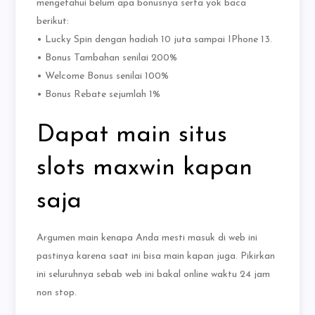
mengetahui belum apa bonusnya serta yok baca
berikut:
• Lucky Spin dengan hadiah 10 juta sampai IPhone 13.
• Bonus Tambahan senilai 200%
• Welcome Bonus senilai 100%
• Bonus Rebate sejumlah 1%
Dapat main situs
slots maxwin kapan
saja
Argumen main kenapa Anda mesti masuk di web ini
pastinya karena saat ini bisa main kapan juga. Pikirkan
ini seluruhnya sebab web ini bakal online waktu 24 jam
non stop.