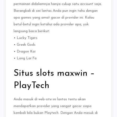
permainan didalamnya hanya cukup satu account saja.
Barangkali di sini lantas Anda pun ingin tahu dengan
apa games yang amat gacor di provider ini. Kalau
betul-betul ingin ketahui ada provider apa, yok
langsung baca berikut:
• Lucky Tigers
• Greek Gods
• Dragon Koi
• Long Lai Fa
Situs slots maxwin –
PlayTech
Anda masuk di web-site ini lantas tentu akan
mendapatkan provider yang sangat gacor siapa
kembali bila bukan Playtech. Dengan Anda masuk di