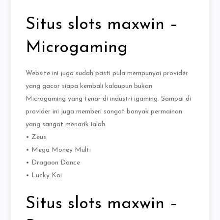
Situs slots maxwin –
Microgaming
Website ini juga sudah pasti pula mempunyai provider
yang gacor siapa kembali kalaupun bukan
Microgaming yang tenar di industri igaming. Sampai di
provider ini juga memberi sangat banyak permainan
yang sangat menarik ialah:
• Zeus
• Mega Money Multi
• Dragaon Dance
• Lucky Koi
Situs slots maxwin –