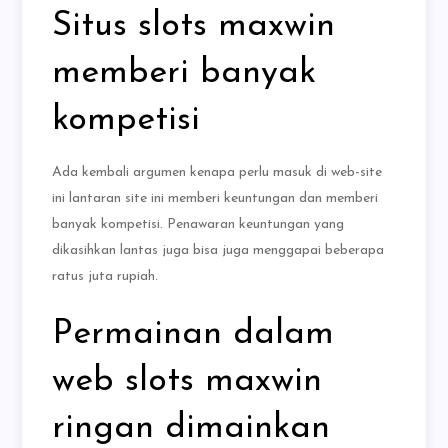
Situs slots maxwin
memberi banyak
kompetisi
Ada kembali argumen kenapa perlu masuk di web-site
ini lantaran site ini memberi keuntungan dan memberi
banyak kompetisi. Penawaran keuntungan yang
dikasihkan lantas juga bisa juga menggapai beberapa
ratus juta rupiah.
Permainan dalam
web slots maxwin
ringan dimainkan