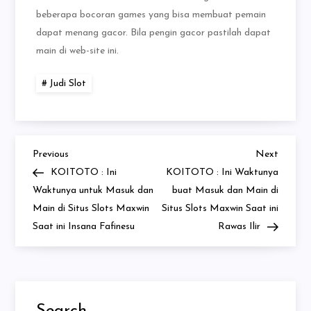
beberapa bocoran games yang bisa membuat pemain
dapat menang gacor. Bila pengin gacor pastilah dapat
main di web-site ini.
Judi Slot
Previous
Next
Post
Previous
Next
Post
Post
KOITOTO : Ini
KOITOTO : Ini Waktunya
navigation
Waktunya untuk Masuk dan
buat Masuk dan Main di
Main di Situs Slots Maxwin
Situs Slots Maxwin Saat ini
Saat ini Insana Fafinesu
Rawas Ilir