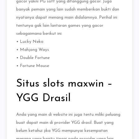
gacor yakni PG soft yang ditanggung gacor. Juga
banyak pemain yang lain sudah memberikan bukti dan
nyatanya dapat menang main didalamnya. Perihal ini
tentunya gak lain lantaran games yang gacor
sebagaimana berikut ini:
• Lucky Neko
• Mahjong Ways
• Double Fortune
• Fortune Mouse
Situs slots maxwin –
YGG Drasil
Anda yang main di website ini juga tentu miliki peluang
buat dapat main di provider YGG drasil. Buat yang
belum ketahui jika YGG mempunyai kesempatan
menang yang begitu tinggi pada provider yang lain.