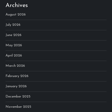
Archives
August 2026
July 2026
June 2026
May 2026
April 2026
March 2026
February 2026
January 2026
December 2025
November 2025