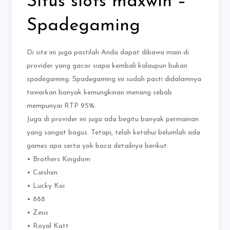
Situs slots maxwin –
Spadegaming
Di site ini juga pastilah Anda dapat dibawa main di
provider yang gacor siapa kembali kalaupun bukan
spadegaming. Spadegaming ini sudah pasti didalamnya
tawarkan banyak kemungkinan menang sebab
mempunyai RTP 95%.
Juga di provider ini juga ada begitu banyak permainan
yang sangat bagus. Tetapi, telah ketahui belumlah ada
games apa serta yok baca detailnya berikut:
• Brothers Kingdom
• Caishen
• Lucky Koi
• 888
• Zeus
• Royal Katt