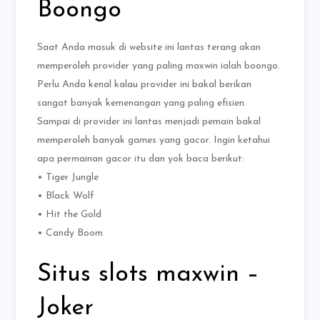
Boongo
Saat Anda masuk di website ini lantas terang akan
memperoleh provider yang paling maxwin ialah boongo.
Perlu Anda kenal kalau provider ini bakal berikan
sangat banyak kemenangan yang paling efisien.
Sampai di provider ini lantas menjadi pemain bakal
memperoleh banyak games yang gacor. Ingin ketahui
apa permainan gacor itu dan yok baca berikut:
• Tiger Jungle
• Black Wolf
• Hit the Gold
• Candy Boom
Situs slots maxwin –
Joker