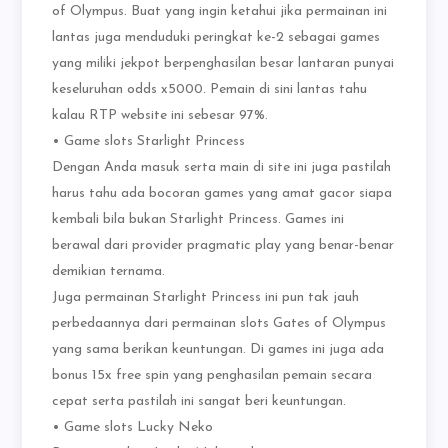
of Olympus. Buat yang ingin ketahui jika permainan ini
lantas juga menduduki peringkat ke-2 sebagai games
yang miliki jekpot berpenghasilan besar lantaran punyai
keseluruhan odds x5000. Pemain di sini lantas tahu
kalau RTP website ini sebesar 97%.
• Game slots Starlight Princess
Dengan Anda masuk serta main di site ini juga pastilah
harus tahu ada bocoran games yang amat gacor siapa
kembali bila bukan Starlight Princess. Games ini
berawal dari provider pragmatic play yang benar-benar
demikian ternama.
Juga permainan Starlight Princess ini pun tak jauh
perbedaannya dari permainan slots Gates of Olympus
yang sama berikan keuntungan. Di games ini juga ada
bonus 15x free spin yang penghasilan pemain secara
cepat serta pastilah ini sangat beri keuntungan.
• Game slots Lucky Neko