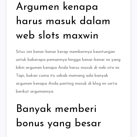
Argumen kenapa
harus masuk dalam
web slots maxwin
Situs sini benar-benar kerap memberinya keuntungan
untuk beberapa pemainnya hingga benar-benar ini yang
bikin argumen kenapa Anda harus masuk di web-site ini.
Tapi, bukan cuma itu sebab memang ada banyak
argumen kenapa Anda penting masuk di blog ini serta
berikut argumennya:
Banyak memberi
bonus yang besar