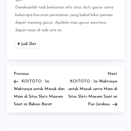
Demikianlah tadi berkaitan info situs slots gacor serta
beberapa bocoran permainan yang bakal bikin pemain
dapat menang gacor. Apabila mau gacor pastinya
dapat main di web-site ini.
Judi Slot
Previous
Next
Post
Previous
Next
Post
Post
KOITOTO : Ini
KOITOTO : Ini Waktunya
navigation
Waktunya untuk Masuk dan
untuk Masuk serta Main di
Main di Situs Slots Maxwin
Situs Slots Maxwin Saat ini
Saat ini Bekasi Barat
Pun Jerebuu