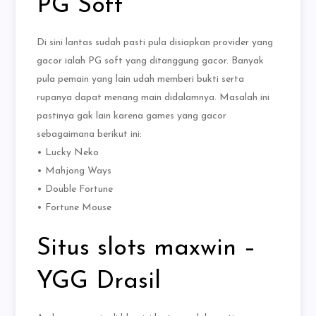
PG Soft
Di sini lantas sudah pasti pula disiapkan provider yang
gacor ialah PG soft yang ditanggung gacor. Banyak
pula pemain yang lain udah memberi bukti serta
rupanya dapat menang main didalamnya. Masalah ini
pastinya gak lain karena games yang gacor
sebagaimana berikut ini:
• Lucky Neko
• Mahjong Ways
• Double Fortune
• Fortune Mouse
Situs slots maxwin –
YGG Drasil