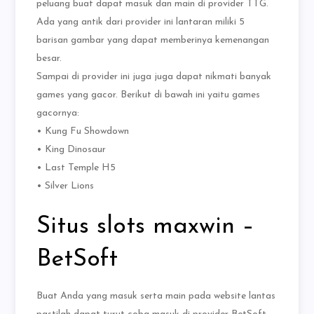
peluang buat dapat masuk dan main di provider TTG.
Ada yang antik dari provider ini lantaran miliki 5
barisan gambar yang dapat memberinya kemenangan
besar.
Sampai di provider ini juga juga dapat nikmati banyak
games yang gacor. Berikut di bawah ini yaitu games
gacornya:
• Kung Fu Showdown
• King Dinosaur
• Last Temple H5
• Silver Lions
Situs slots maxwin –
BetSoft
Buat Anda yang masuk serta main pada website lantas