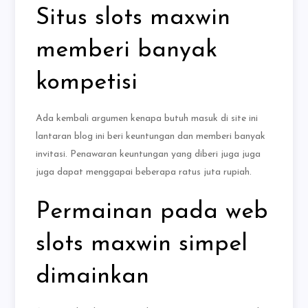
Situs slots maxwin
memberi banyak
kompetisi
Ada kembali argumen kenapa butuh masuk di site ini
lantaran blog ini beri keuntungan dan memberi banyak
invitasi. Penawaran keuntungan yang diberi juga juga
juga dapat menggapai beberapa ratus juta rupiah.
Permainan pada web
slots maxwin simpel
dimainkan