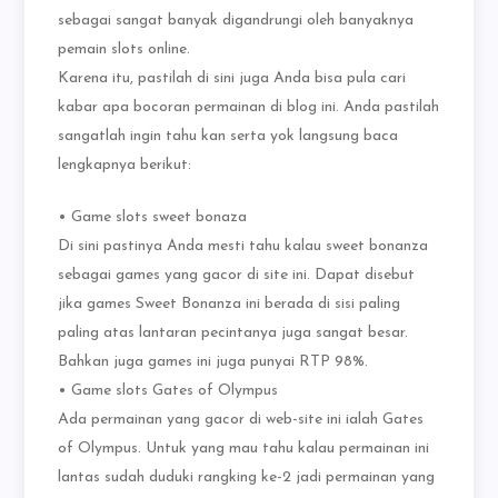
sebagai sangat banyak digandrungi oleh banyaknya
pemain slots online.
Karena itu, pastilah di sini juga Anda bisa pula cari
kabar apa bocoran permainan di blog ini. Anda pastilah
sangatlah ingin tahu kan serta yok langsung baca
lengkapnya berikut:
• Game slots sweet bonaza
Di sini pastinya Anda mesti tahu kalau sweet bonanza
sebagai games yang gacor di site ini. Dapat disebut
jika games Sweet Bonanza ini berada di sisi paling
paling atas lantaran pecintanya juga sangat besar.
Bahkan juga games ini juga punyai RTP 98%.
• Game slots Gates of Olympus
Ada permainan yang gacor di web-site ini ialah Gates
of Olympus. Untuk yang mau tahu kalau permainan ini
lantas sudah duduki rangking ke-2 jadi permainan yang