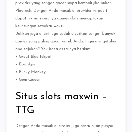
provider yang sangat gacor siapa kembali jika bukan
Playtech. Dengan Anda masuk di provider ini pasti
dapat nikmati serunya games slots menciptakan
keuntungan sewaktu-waktu.
Bahkan juga di sini juga sudah disajikan sangat banyak
games yang paling gacor untuk Anda. Ingin mengetahui
apa sajakah? Yok baca detailnya berikut:
• Great Blue Jekpot
• Epic Ape
• Funky Monkey
• Gem Queen
Situs slots maxwin –
TTG
Dengan Anda masuk di site ini juga tentu akan punyai