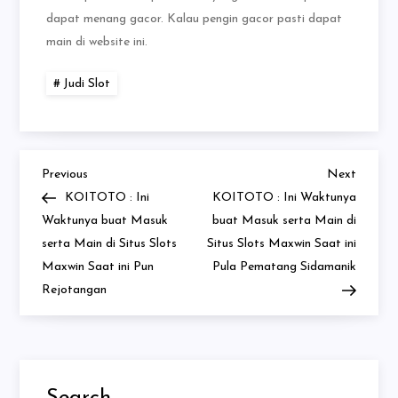
dapat menang gacor. Kalau pengin gacor pasti dapat
main di website ini.
Judi Slot
Previous
Next
Post
Previous
Next
Post
Post
KOITOTO : Ini
KOITOTO : Ini Waktunya
navigation
Waktunya buat Masuk
buat Masuk serta Main di
serta Main di Situs Slots
Situs Slots Maxwin Saat ini
Maxwin Saat ini Pun
Pula Pematang Sidamanik
Rejotangan