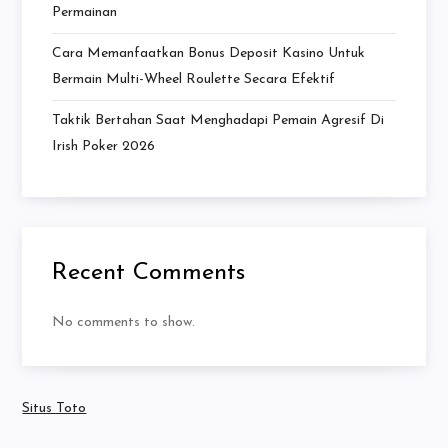
Permainan
Cara Memanfaatkan Bonus Deposit Kasino Untuk
Bermain Multi-Wheel Roulette Secara Efektif
Taktik Bertahan Saat Menghadapi Pemain Agresif Di
Irish Poker 2026
Recent Comments
No comments to show.
Situs Toto