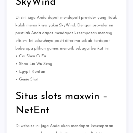
SkyWind
Di sini juga Anda dapat mendapati provider yang tidak
kalah menariknya yakni SkyWind. Dengan provider ini
pastilah Anda dapat mendapat kesempatan menang
efisien. Ini seluruhnya pasti diterima sebab terdapat
beberapa pilihan games menarik sebagai berikut ini:
• Cai Shen Ci Fu
• Shao Lin Wu Seng
• Egypt Kontan
• Genie Shot
Situs slots maxwin –
NetEnt
Di website ini juga Anda akan mendapat kesempatan