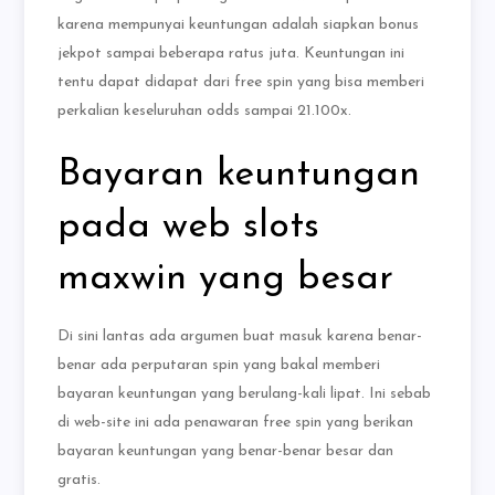
karena mempunyai keuntungan adalah siapkan bonus
jekpot sampai beberapa ratus juta. Keuntungan ini
tentu dapat didapat dari free spin yang bisa memberi
perkalian keseluruhan odds sampai 21.100x.
Bayaran keuntungan
pada web slots
maxwin yang besar
Di sini lantas ada argumen buat masuk karena benar-
benar ada perputaran spin yang bakal memberi
bayaran keuntungan yang berulang-kali lipat. Ini sebab
di web-site ini ada penawaran free spin yang berikan
bayaran keuntungan yang benar-benar besar dan
gratis.