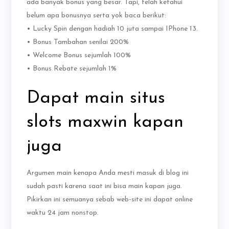
ada banyak bonus yang besar. Tapi, telah ketahui
belum apa bonusnya serta yok baca berikut:
• Lucky Spin dengan hadiah 10 juta sampai IPhone 13.
• Bonus Tambahan senilai 200%
• Welcome Bonus sejumlah 100%
• Bonus Rebate sejumlah 1%
Dapat main situs
slots maxwin kapan
juga
Argumen main kenapa Anda mesti masuk di blog ini
sudah pasti karena saat ini bisa main kapan juga.
Pikirkan ini semuanya sebab web-site ini dapat online
waktu 24 jam nonstop.