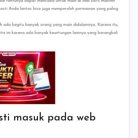
ine tentunya dapat mencoba untuk main di web slots maxwin
 pasti Anda lantas bisa juga memperoleh permainan yang paling
lah ada begitu banyak orang yang main didalamnya. Karena itu,
ite ini karena ada banyak keuntungan lainnya yang barangkali
ti masuk pada web