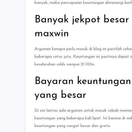
banyak, maka pencapaian keuntungan dimenangi berh
Banyak jekpot besar 
maxwin
Argumen kenapa perlu masuk di blog ini pastilah seb
beberapa ratus juta. Keuntungan ini pastinya dapat d
keseluruhan odds sampai 21.100x.
Bayaran keuntungan 
yang besar
Di sini lantas ada argumen untuk masuk sebab mema
keuntungan yang beberapa kali lipat. Ini karena di 
keuntungan yang sangat besar dan gratis.