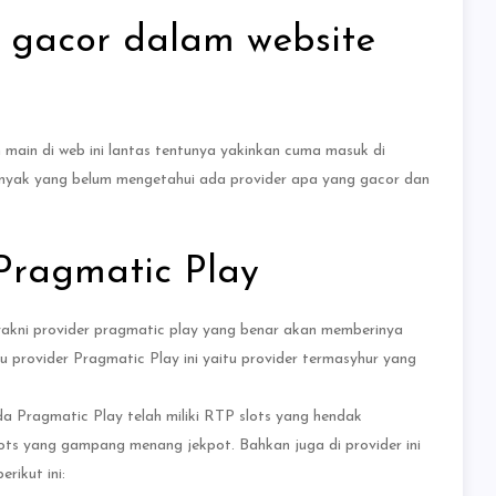
 gacor dalam website
ain di web ini lantas tentunya yakinkan cuma masuk di
banyak yang belum mengetahui ada provider apa yang gacor dan
Pragmatic Play
 yakni provider pragmatic play yang benar akan memberinya
 provider Pragmatic Play ini yaitu provider termasyhur yang
a Pragmatic Play telah miliki RTP slots yang hendak
s yang gampang menang jekpot. Bahkan juga di provider ini
rikut ini: