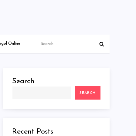
Search
ogel Online
for:
Search
SEARCH
Recent Posts