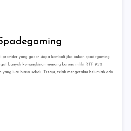
– Spadegaming
di provider yang gacor siapa kembali jika bukan spadegaming.
ngat banyak kemungkinan menang karena miliki RTP 95%.
yang luar biasa sekali. Tetapi, telah mengetahui belumlah ada