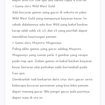
dapat bisa 10x free spin jika sukses capai 4 scatter.
• Game slots Wild West Gold
Ada bocoran games yang gacor di website ini yakni
Wild West Gold yang mempunyai bayaran besar. Ini
sebab didalamnya ada ikon Wild yang bakal berikan
kerap ialah odds x2, x3, dan x5 yang pastilah dapat
menaikkan keuntungan pemain.
• Game slots Majestic Megaways
Paling akhir games yang gacor adalag Majestic
Megaways yang cuman perlu 3 gambar yang serupa
pada tiap spin. Dalam games ini bakal berikan bayaran
besar lantaran nilai perkalian odds bertambah pada
free spin.
Demikianlah tadi berkaitan data situs slots gacor serta
beberapa bocoran permainan yang bisa bikin pemain
dapat menang gacor. Bila pengin gacor pula pastinya
dapat main di site ini.