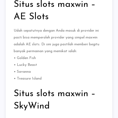
Situs slots maxwin –
AE Slots
Udah sepatutnya dengan Anda masuk di provider ini
pasti bisa memperoleh provider yang simpel maxwin
adalah AE slots. Di sini juga pastilah memberi begitu
banyak permainan yang memikat ialah:
• Golden Fish
• Lucky Beast
• Savanna
• Treasure Island
Situs slots maxwin –
SkyWind