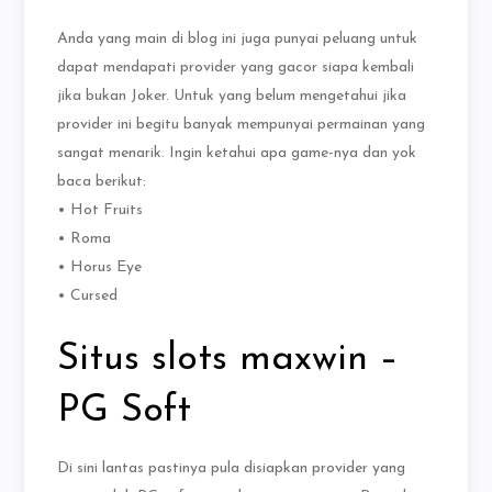
Anda yang main di blog ini juga punyai peluang untuk
dapat mendapati provider yang gacor siapa kembali
jika bukan Joker. Untuk yang belum mengetahui jika
provider ini begitu banyak mempunyai permainan yang
sangat menarik. Ingin ketahui apa game-nya dan yok
baca berikut:
• Hot Fruits
• Roma
• Horus Eye
• Cursed
Situs slots maxwin –
PG Soft
Di sini lantas pastinya pula disiapkan provider yang