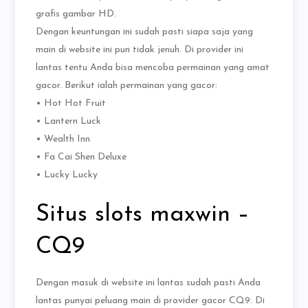
grafis gambar HD.
Dengan keuntungan ini sudah pasti siapa saja yang
main di website ini pun tidak jenuh. Di provider ini
lantas tentu Anda bisa mencoba permainan yang amat
gacor. Berikut ialah permainan yang gacor:
• Hot Hot Fruit
• Lantern Luck
• Wealth Inn
• Fa Cai Shen Deluxe
• Lucky Lucky
Situs slots maxwin –
CQ9
Dengan masuk di website ini lantas sudah pasti Anda
lantas punyai peluang main di provider gacor CQ9. Di