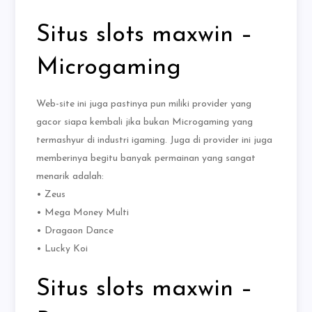
Situs slots maxwin –
Microgaming
Web-site ini juga pastinya pun miliki provider yang
gacor siapa kembali jika bukan Microgaming yang
termashyur di industri igaming. Juga di provider ini juga
memberinya begitu banyak permainan yang sangat
menarik adalah:
• Zeus
• Mega Money Multi
• Dragaon Dance
• Lucky Koi
Situs slots maxwin –