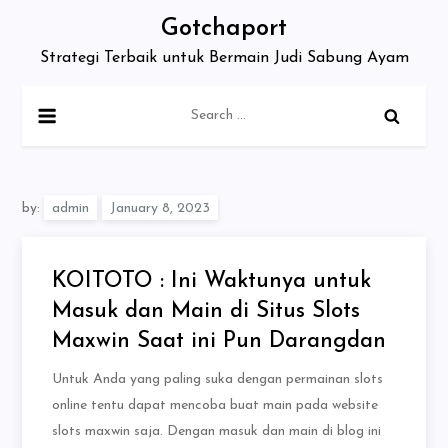
Skip
Gotchaport
to
Strategi Terbaik untuk Bermain Judi Sabung Ayam
content
Search
for:
by:
admin
KOITOTO : Ini Waktunya untuk
Masuk dan Main di Situs Slots
Maxwin Saat ini Pun Darangdan
Untuk Anda yang paling suka dengan permainan slots
online tentu dapat mencoba buat main pada website
slots maxwin saja. Dengan masuk dan main di blog ini