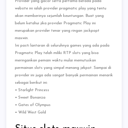
Provider yang gacor serta pertama berada pada
website ini ialah provider pragmatic play yang tentu
akan memberinya sejumlah keuntungan. Buat yang
belum ketahui jika provider Pragmatic Play ini
merupakan provider tenar yang ringan jackpopt
maxwin.
Ini pasti lantaran di seluruhnya games yang ada pada
Pragmatic Play telah miliki RTP slots yang bisa
meringankan pemain waktu mulai memutuskan
permainan slots yang simpel menang jekpot. Sampai di
provider ini juga ada sangat banyak permainan menarik
sebagai berikut ini:
• Starlight Princess
• Sweet Bonanza
• Gates of Olympus
• Wild West Gold