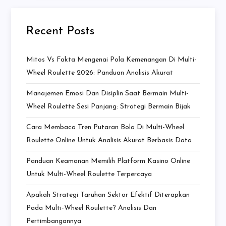
Recent Posts
Mitos Vs Fakta Mengenai Pola Kemenangan Di Multi-
Wheel Roulette 2026: Panduan Analisis Akurat
Manajemen Emosi Dan Disiplin Saat Bermain Multi-
Wheel Roulette Sesi Panjang: Strategi Bermain Bijak
Cara Membaca Tren Putaran Bola Di Multi-Wheel
Roulette Online Untuk Analisis Akurat Berbasis Data
Panduan Keamanan Memilih Platform Kasino Online
Untuk Multi-Wheel Roulette Terpercaya
Apakah Strategi Taruhan Sektor Efektif Diterapkan
Pada Multi-Wheel Roulette? Analisis Dan
Pertimbangannya