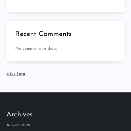
Recent Comments
No comments to show.
Situs Toto
Archives
August 2026