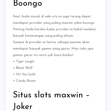
Boongo
Saat Anda masuk di web-site ini juga terang dapat
mendapat provider yang paling maxwin yakni boongo.
Penting Anda ketahui kalau provider ini bakal memberi
banyak kemenangan yang paling efisien.
Sampai di provider ini lantas sebagai pemain akan
mendapat banyak games yang gacor. Mau tahu apa
games gacor itu serta yok baca berikut:
• Tiger Jungle
• Black Wolf
• Hit the Gold
• Candy Boom
Situs slots maxwin –
Joker