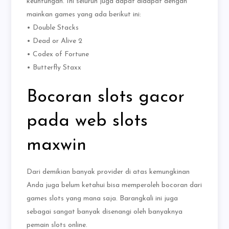
keuntungan. Ini seluruh juga dapat didapat dengan
mainkan games yang ada berikut ini:
• Double Stacks
• Dead or Alive 2
• Codex of Fortune
• Butterfly Staxx
Bocoran slots gacor
pada web slots
maxwin
Dari demikian banyak provider di atas kemungkinan
Anda juga belum ketahui bisa memperoleh bocoran dari
games slots yang mana saja. Barangkali ini juga
sebagai sangat banyak disenangi oleh banyaknya
pemain slots online.