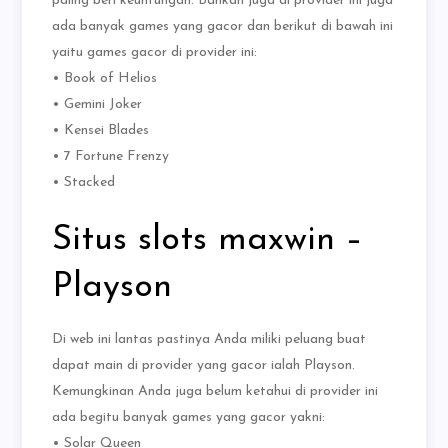
paling beri keuntungan. Bahkan juga di provider ini juga
ada banyak games yang gacor dan berikut di bawah ini
yaitu games gacor di provider ini:
• Book of Helios
• Gemini Joker
• Kensei Blades
• 7 Fortune Frenzy
• Stacked
Situs slots maxwin –
Playson
Di web ini lantas pastinya Anda miliki peluang buat
dapat main di provider yang gacor ialah Playson.
Kemungkinan Anda juga belum ketahui di provider ini
ada begitu banyak games yang gacor yakni:
• Solar Queen