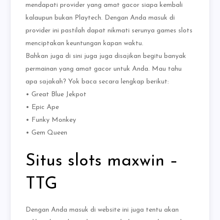
mendapati provider yang amat gacor siapa kembali
kalaupun bukan Playtech. Dengan Anda masuk di
provider ini pastilah dapat nikmati serunya games slots
menciptakan keuntungan kapan waktu.
Bahkan juga di sini juga juga disajikan begitu banyak
permainan yang amat gacor untuk Anda. Mau tahu
apa sajakah? Yok baca secara lengkap berikut:
• Great Blue Jekpot
• Epic Ape
• Funky Monkey
• Gem Queen
Situs slots maxwin –
TTG
Dengan Anda masuk di website ini juga tentu akan