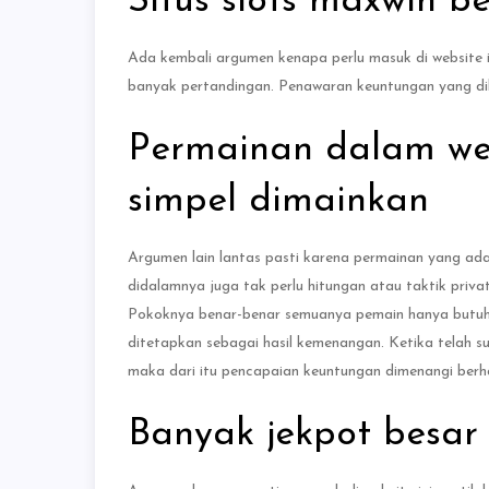
Situs slots maxwin b
Ada kembali argumen kenapa perlu masuk di website i
banyak pertandingan. Penawaran keuntungan yang dib
Permainan dalam web
simpel dimainkan
Argumen lain lantas pasti karena permainan yang ada
didalamnya juga tak perlu hitungan atau taktik priv
Pokoknya benar-benar semuanya pemain hanya butuh 
ditetapkan sebagai hasil kemenangan. Ketika telah 
maka dari itu pencapaian keuntungan dimenangi berh
Banyak jekpot besar