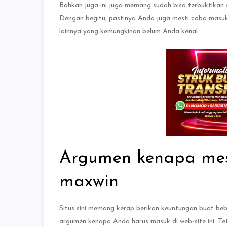
Bahkan juga ini juga memang sudah bisa terbuktikan
Dengan begitu, pastinya Anda juga mesti coba masuk 
lainnya yang kemungkinan belum Anda kenal.
Argumen kenapa mest
maxwin
Situs sini memang kerap berikan keuntungan buat be
argumen kenapa Anda harus masuk di web-site ini. T