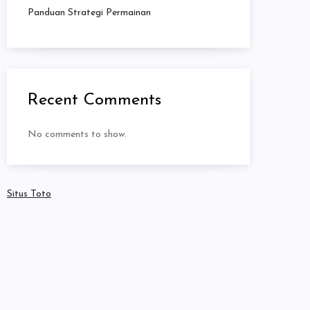
Panduan Strategi Permainan
Recent Comments
No comments to show.
Situs Toto