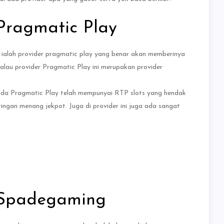
Pragmatic Play
i ialah provider pragmatic play yang benar akan memberinya
lau provider Pragmatic Play ini merupakan provider
pada Pragmatic Play telah mempunyai RTP slots yang hendak
ingan menang jekpot. Juga di provider ini juga ada sangat
– Spadegaming