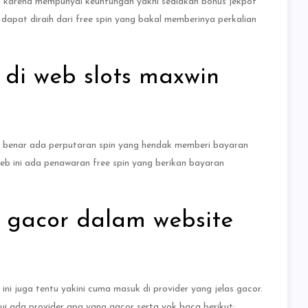
ah karena mempunyai keuntungan yakni sediakan bonus jekpot
dapat diraih dari free spin yang bakal memberinya perkalian
di web slots maxwin
 benar ada perputaran spin yang hendak memberi bayaran
 web ini ada penawaran free spin yang berikan bayaran
 gacor dalam website
ni juga tentu yakini cuma masuk di provider yang jelas gacor.
ada provider apa yang gacor serta yok baca berikut: