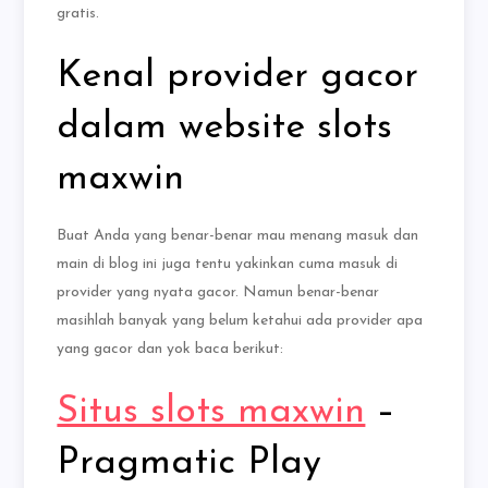
gratis.
Kenal provider gacor
dalam website slots
maxwin
Buat Anda yang benar-benar mau menang masuk dan
main di blog ini juga tentu yakinkan cuma masuk di
provider yang nyata gacor. Namun benar-benar
masihlah banyak yang belum ketahui ada provider apa
yang gacor dan yok baca berikut:
Situs slots maxwin
–
Pragmatic Play