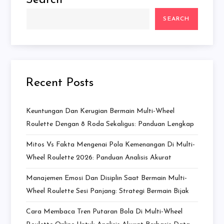
Search
SEARCH
Recent Posts
Keuntungan Dan Kerugian Bermain Multi-Wheel
Roulette Dengan 8 Roda Sekaligus: Panduan Lengkap
Mitos Vs Fakta Mengenai Pola Kemenangan Di Multi-
Wheel Roulette 2026: Panduan Analisis Akurat
Manajemen Emosi Dan Disiplin Saat Bermain Multi-
Wheel Roulette Sesi Panjang: Strategi Bermain Bijak
Cara Membaca Tren Putaran Bola Di Multi-Wheel