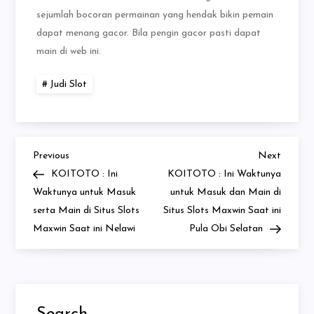
sejumlah bocoran permainan yang hendak bikin pemain
dapat menang gacor. Bila pengin gacor pasti dapat
main di web ini.
Judi Slot
Previous
Next
Post
Previous
Next
Post
Post
KOITOTO : Ini
KOITOTO : Ini Waktunya
navigation
Waktunya untuk Masuk
untuk Masuk dan Main di
serta Main di Situs Slots
Situs Slots Maxwin Saat ini
Maxwin Saat ini Nelawi
Pula Obi Selatan