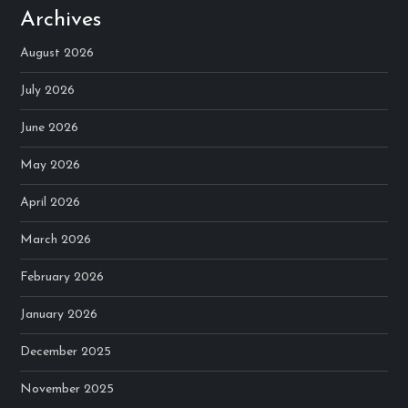
Archives
August 2026
July 2026
June 2026
May 2026
April 2026
March 2026
February 2026
January 2026
December 2025
November 2025