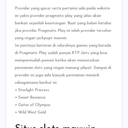
Provider yang gacor serta pertama ada pada website
ini yakni provider pragmatic play yang jelas akan
berikan sejumlah keuntungan. Buat yang belum ketahui
jika provider Pragmatic Play ini ialah provider tersohor
yang ringan jackpopt maxwin.
Ini pastinya lantaran di seluruhnya games yang berada
di Pragmatic Play sudah punyai RTP slots yang bisa
mempermudah pemain ketika akan memutuskan
permainan slots yang ringan menang jekpot. Sampai di
provider ini juga ada banyak permainan menarik
sebagaimana berikut ini:
• Starlight Princess
• Sweet Bonanza
• Gates of Olympus
• Wild West Gold