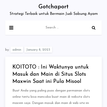
Skip
Gotchaport
to
Strategi Terbaik untuk Bermain Judi Sabung Ayam
content
Search
for:
by:
admin
KOITOTO : Ini Waktunya untuk
Masuk dan Main di Situs Slots
Maxwin Saat ini Pula Misool
Buat Anda yang paling puas dengan permainan slots
online tentu bisa mencoba buat main di website slots
maxwin saja. Dengan masuk dan main di web-site ini