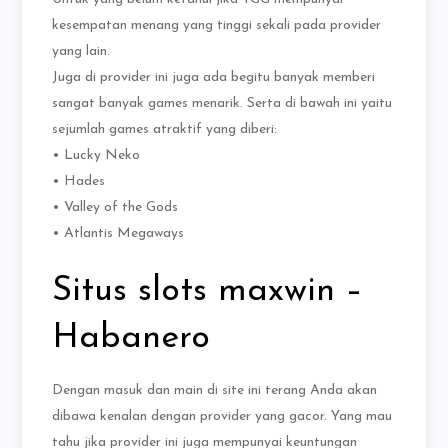
kesempatan menang yang tinggi sekali pada provider
yang lain.
Juga di provider ini juga ada begitu banyak memberi
sangat banyak games menarik. Serta di bawah ini yaitu
sejumlah games atraktif yang diberi:
• Lucky Neko
• Hades
• Valley of the Gods
• Atlantis Megaways
Situs slots maxwin –
Habanero
Dengan masuk dan main di site ini terang Anda akan
dibawa kenalan dengan provider yang gacor. Yang mau
tahu jika provider ini juga mempunyai keuntungan