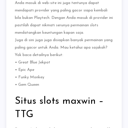
Anda masuk di web-site ini juga tentunya dapat
mendapati provider yang paling gacor siapa kembali
bila bukan Playtech. Dengan Anda masuk di provider ini
pastilah dapat nikmati serunya permainan slots
mendatangkan keuntungan kapan saja.
Juga di sini juga juga disiapkan banyak permainan yang
paling gacor untuk Anda. Mau ketahui apa sajakah?
Yok baca detailnya berikut:
• Great Blue Jekpot
• Epic Ape
• Funky Monkey
• Gem Queen
Situs slots maxwin –
TTG