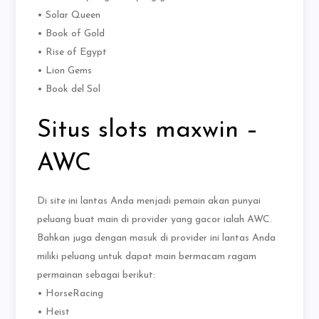
• Solar Queen
• Book of Gold
• Rise of Egypt
• Lion Gems
• Book del Sol
Situs slots maxwin –
AWC
Di site ini lantas Anda menjadi pemain akan punyai
peluang buat main di provider yang gacor ialah AWC.
Bahkan juga dengan masuk di provider ini lantas Anda
miliki peluang untuk dapat main bermacam ragam
permainan sebagai berikut:
• HorseRacing
• Heist