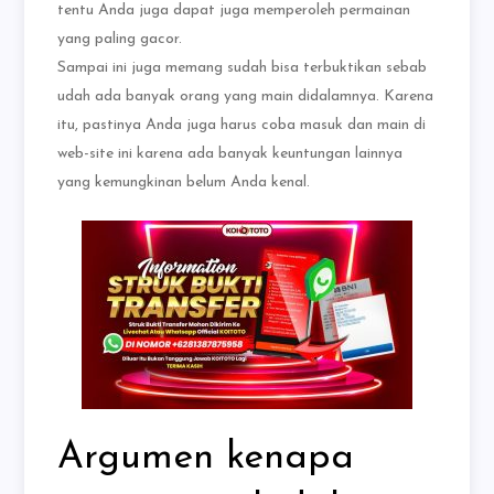
tentu Anda juga dapat juga memperoleh permainan
yang paling gacor.
Sampai ini juga memang sudah bisa terbuktikan sebab
udah ada banyak orang yang main didalamnya. Karena
itu, pastinya Anda juga harus coba masuk dan main di
web-site ini karena ada banyak keuntungan lainnya
yang kemungkinan belum Anda kenal.
Argumen kenapa