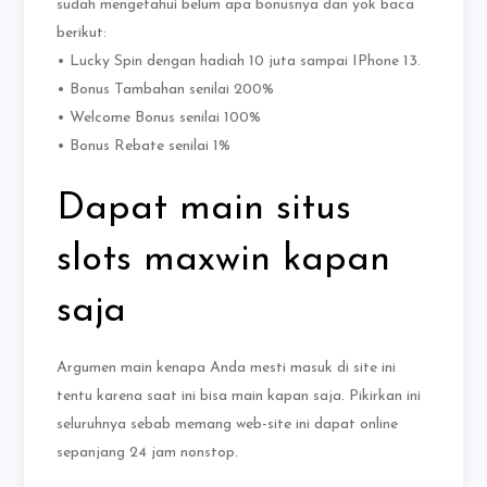
sudah mengetahui belum apa bonusnya dan yok baca
berikut:
• Lucky Spin dengan hadiah 10 juta sampai IPhone 13.
• Bonus Tambahan senilai 200%
• Welcome Bonus senilai 100%
• Bonus Rebate senilai 1%
Dapat main situs
slots maxwin kapan
saja
Argumen main kenapa Anda mesti masuk di site ini
tentu karena saat ini bisa main kapan saja. Pikirkan ini
seluruhnya sebab memang web-site ini dapat online
sepanjang 24 jam nonstop.