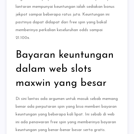
lantaran mempunyai keuntungan ialah sediakan bonus
jekpot sampai beberapa ratus juta. Keuntungan ini
pastinya dapat didapat dari free spin yang bakal
memberinya perkalian keseluruhan odds sampai
21.100x.
Bayaran keuntungan
dalam web slots
maxwin yang besar
Di sini lantas ada argumen untuk masuk sebab memang
benar ada perputaran spin yang bisa memberi bayaran
keuntungan yang beberapa kali lipat. Ini sebab di web
ini ada penawaran free spin yang memberinya bayaran
keuntungan yang benar-benar besar serta gratis.