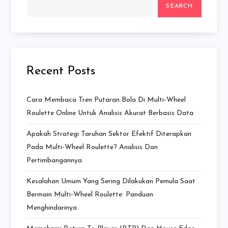
SEARCH
Recent Posts
Cara Membaca Tren Putaran Bola Di Multi-Wheel
Roulette Online Untuk Analisis Akurat Berbasis Data
Apakah Strategi Taruhan Sektor Efektif Diterapkan
Pada Multi-Wheel Roulette? Analisis Dan
Pertimbangannya
Kesalahan Umum Yang Sering Dilakukan Pemula Saat
Bermain Multi-Wheel Roulette: Panduan
Menghindarinya