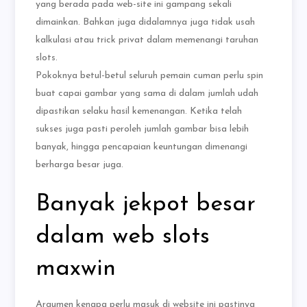
yang berada pada web-site ini gampang sekali
dimainkan. Bahkan juga didalamnya juga tidak usah
kalkulasi atau trick privat dalam memenangi taruhan
slots.
Pokoknya betul-betul seluruh pemain cuman perlu spin
buat capai gambar yang sama di dalam jumlah udah
dipastikan selaku hasil kemenangan. Ketika telah
sukses juga pasti peroleh jumlah gambar bisa lebih
banyak, hingga pencapaian keuntungan dimenangi
berharga besar juga.
Banyak jekpot besar
dalam web slots
maxwin
Argumen kenapa perlu masuk di website ini pastinya