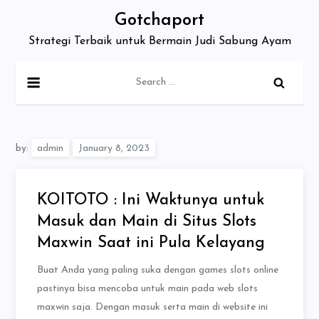
Skip
Gotchaport
to
Strategi Terbaik untuk Bermain Judi Sabung Ayam
content
Search
for:
by:
admin
KOITOTO : Ini Waktunya untuk
Masuk dan Main di Situs Slots
Maxwin Saat ini Pula Kelayang
Buat Anda yang paling suka dengan games slots online
pastinya bisa mencoba untuk main pada web slots
maxwin saja. Dengan masuk serta main di website ini