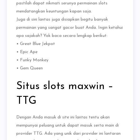
pastilah dapat nikmati serunya permainan slots
mendatangkan keuntungan kapan saja.
Juga di sini lantas juga disiapkan begitu banyak
permainan yang sangat gacor buat Anda. Ingin ketahui
apa sajakah? Yok baca secara lengkap berikut:
• Great Blue Jekpot
• Epic Ape
• Funky Monkey
• Gem Queen
Situs slots maxwin –
TTG
Dengan Anda masuk di site ini lantas tentu akan
mempunyai peluang untuk dapat masuk serta main di
provider TTG. Ada yang unik dari provider ini lantaran